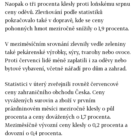
Naopak o tři procenta klesly proti loňskému srpnu
ceny oděvů. Zlevňování podle statistiků
pokračovalo také v dopravě, kde se ceny
pohonných hmot meziročně snížily o 1,9 procenta.
V meziměsíčním srovnání zlevnily vedle zeleniny
také pekárenské výrobky, sýry, tvarohy nebo ovoce.
Proti červenci lidé méně zaplatili i za oděvy nebo
bytové vybavení, včetně nářadí pro dům a zahrad.
Statistici v úterý zveřejnili rovněž červencové
ceny zahraničního obchodu Česka. Ceny
vyvážených surovin a zboží v prvním
prázdninovém měsíci meziročně klesly o půl
procenta a ceny dovážených o 1,7 procenta.
Meziměsíčně vývozní ceny klesly o 0,2 procenta a
dovozní o 0,4 procenta.