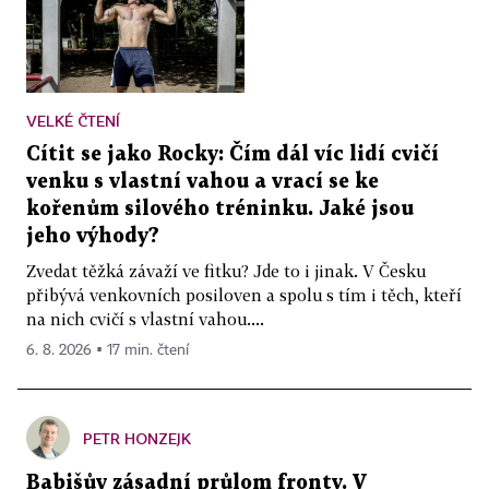
VELKÉ ČTENÍ
Cítit se jako Rocky: Čím dál víc lidí cvičí
venku s vlastní vahou a vrací se ke
kořenům silového tréninku. Jaké jsou
jeho výhody?
Zvedat těžká závaží ve fitku? Jde to i jinak. V Česku
přibývá venkovních posiloven a spolu s tím i těch, kteří
na nich cvičí s vlastní vahou....
6. 8. 2026 ▪ 17 min. čtení
PETR HONZEJK
Babišův zásadní průlom fronty. V