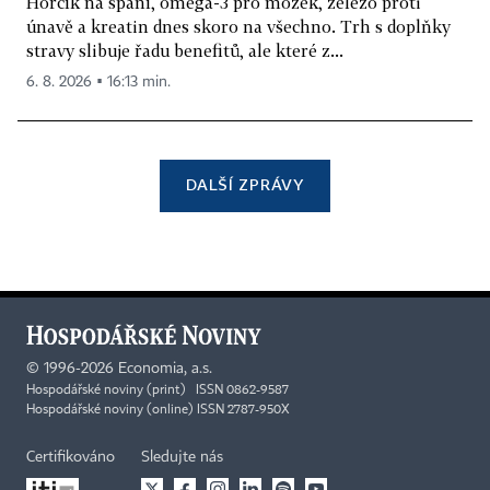
Hořčík na spaní, omega-3 pro mozek, železo proti
únavě a kreatin dnes skoro na všechno. Trh s doplňky
stravy slibuje řadu benefitů, ale které z...
6. 8. 2026 ▪ 16:13 min.
DALŠÍ ZPRÁVY
©
1996-2026
Economia, a.s.
Hospodářské noviny (print) ISSN 0862-9587
Hospodářské noviny (online) ISSN 2787-950X
Certifikováno
Sledujte nás