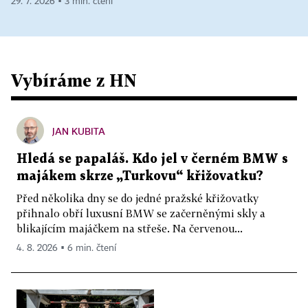
29. 7. 2026 ▪ 3 min. čtení
Vybíráme z HN
JAN KUBITA
Hledá se papaláš. Kdo jel v černém BMW s
majákem skrze „Turkovu“ křižovatku?
Před několika dny se do jedné pražské křižovatky
přihnalo obří luxusní BMW se začerněnými skly a
blikajícím majáčkem na střeše. Na červenou...
4. 8. 2026 ▪ 6 min. čtení