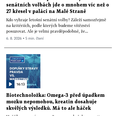
senátních volbách jde o mnohem víc než o
27 křesel v paláci na Malé Straně
Kdo vyhraje letošní senátní volby? Záleží samozřejmě
na kritériích, podle kterých budeme vítězství
posuzovat. Ale je velmi pravděpodobné, že...
6. 8. 2026 ▪ 5 min. čtení
16:13
Biotechnoložka: Omega-3 před úpadkem
mozku nepomohou, kreatin dosahuje
skvělých výsledků. Má to ale háček