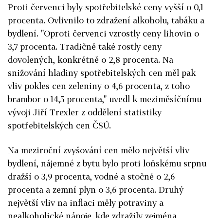
Proti červenci byly spotřebitelské ceny vyšší o 0,1
procenta. Ovlivnilo to zdražení alkoholu, tabáku a
bydlení. "Oproti červenci vzrostly ceny lihovin o
3,7 procenta. Tradičně také rostly ceny
dovolených, konkrétně o 2,8 procenta. Na
snižování hladiny spotřebitelských cen měl pak
vliv pokles cen zeleniny o 4,6 procenta, z toho
brambor o 14,5 procenta," uvedl k meziměsíčnímu
vývoji Jiří Trexler z oddělení statistiky
spotřebitelských cen ČSÚ.
Na meziroční zvyšování cen mělo největší vliv
bydlení, nájemné z bytu bylo proti loňskému srpnu
dražší o 3,9 procenta, vodné a stočné o 2,6
procenta a zemní plyn o 3,6 procenta. Druhý
největší vliv na inflaci měly potraviny a
nealkoholické nápoje, kde zdražily zejména