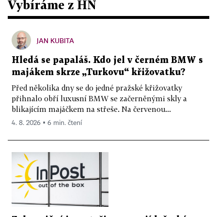
Vybíráme z HN
JAN KUBITA
Hledá se papaláš. Kdo jel v černém BMW s
majákem skrze „Turkovu“ křižovatku?
Před několika dny se do jedné pražské křižovatky
přihnalo obří luxusní BMW se začerněnými skly a
blikajícím majáčkem na střeše. Na červenou...
4. 8. 2026 ▪ 6 min. čtení