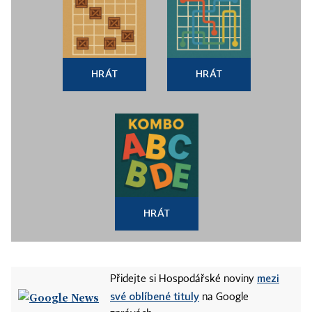
HRÁT
HRÁT
HRÁT
mezi
Přidejte si Hospodářské noviny
své oblíbené tituly
na Google