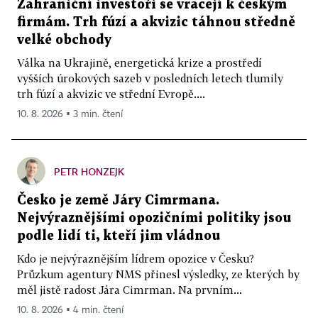
Zahraniční investoři se vracejí k českým
firmám. Trh fúzí a akvizic táhnou středně
velké obchody
Válka na Ukrajině, energetická krize a prostředí
vyšších úrokových sazeb v posledních letech tlumily
trh fúzí a akvizic ve střední Evropě....
10. 8. 2026 ▪ 3 min. čtení
PETR HONZEJK
Česko je země Járy Cimrmana.
Nejvýraznějšími opozičními politiky jsou
podle lidí ti, kteří jim vládnou
Kdo je nejvýraznějším lídrem opozice v Česku?
Průzkum agentury NMS přinesl výsledky, ze kterých by
měl jistě radost Jára Cimrman. Na prvním...
10. 8. 2026 ▪ 4 min. čtení