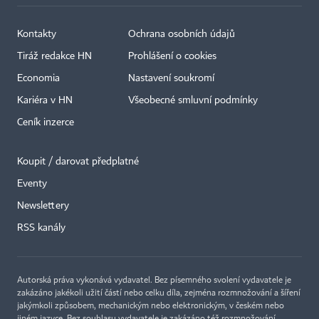
Kontakty
Ochrana osobních údajů
Tiráž redakce HN
Prohlášení o cookies
Economia
Nastavení soukromí
Kariéra v HN
Všeobecné smluvní podmínky
Ceník inzerce
Koupit / darovat předplatné
Eventy
Newslettery
×
RSS kanály
Autorská práva vykonává vydavatel. Bez písemného svolení vydavatele je
zakázáno jakékoli užití částí nebo celku díla, zejména rozmnožování a šíření
jakýmkoli způsobem, mechanickým nebo elektronickým, v českém nebo
jiném jazyce. Bez souhlasu vydavatele je zakázáno též rozmnožování