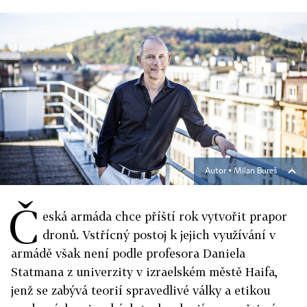
Autor ▪
Milan Bureš
Č
eská armáda chce příští rok vytvořit prapor
dronů. Vstřícný postoj k jejich využívání v
armádě však není podle profesora Daniela
Statmana z univerzity v izraelském městě Haifa,
jenž se zabývá teorií spravedlivé války a etikou