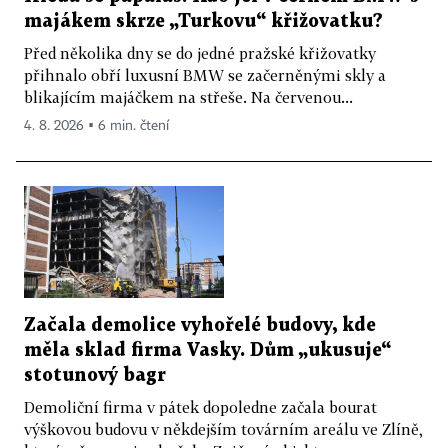
majákem skrze „Turkovu“ křižovatku?
Před několika dny se do jedné pražské křižovatky
přihnalo obří luxusní BMW se začerněnými skly a
blikajícím majáčkem na střeše. Na červenou...
4. 8. 2026 ▪ 6 min. čtení
Začala demolice vyhořelé budovy, kde
měla sklad firma Vasky. Dům „ukusuje“
stotunový bagr
Demoliční firma v pátek dopoledne začala bourat
výškovou budovu v někdejším továrním areálu ve Zlíně,