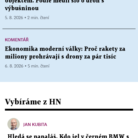
objektem. Podle médií šlo o dron s
výbušninou
5. 8. 2026 ▪ 2 min. čtení
KOMENTÁŘ
Ekonomika moderní války: Proč rakety za
miliony prohrávají s drony za pár tisíc
6. 8. 2026 ▪ 5 min. čtení
Vybíráme z HN
JAN KUBITA
Hledá se papaláš. Kdo jel v černém BMW s