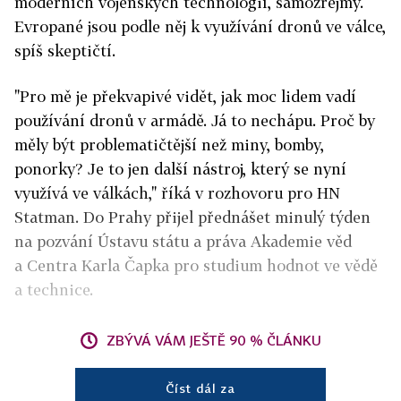
moderních vojenských technologií, samozřejmý.
Evropané jsou podle něj k využívání dronů ve válce,
spíš skeptičtí.
"Pro mě je překvapivé vidět, jak moc lidem vadí
používání dronů v armádě. Já to nechápu. Proč by
měly být problematičtější než miny, bomby,
ponorky? Je to jen další nástroj, který se nyní
využívá ve válkách," říká v rozhovoru pro HN
Statman. Do Prahy přijel přednášet minulý týden
na pozvání Ústavu státu a práva Akademie věd
a
Centra Karla Čapka pro studium hodnot ve vědě
a technice.
ZBÝVÁ VÁM JEŠTĚ 90 % ČLÁNKU
Číst dál za