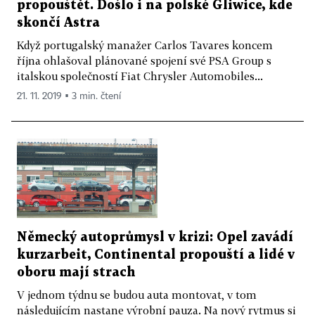
propouštět. Došlo i na polské Gliwice, kde
skončí Astra
Když portugalský manažer Carlos Tavares koncem
října ohlašoval plánované spojení své PSA Group s
italskou společností Fiat Chrysler Automobiles...
21. 11. 2019 ▪ 3 min. čtení
Německý autoprůmysl v krizi: Opel zavádí
kurzarbeit, Continental propouští a lidé v
oboru mají strach
V jednom týdnu se budou auta montovat, v tom
následujícím nastane výrobní pauza. Na nový rytmus si