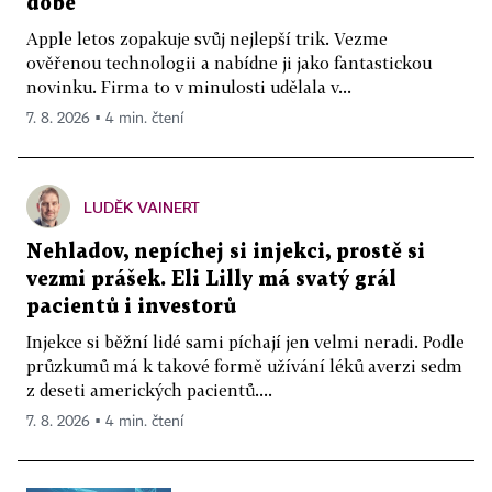
době
Apple letos zopakuje svůj nejlepší trik. Vezme
ověřenou technologii a nabídne ji jako fantastickou
novinku. Firma to v minulosti udělala v...
7. 8. 2026 ▪ 4 min. čtení
LUDĚK VAINERT
Nehladov, nepíchej si injekci, prostě si
vezmi prášek. Eli Lilly má svatý grál
pacientů i investorů
Injekce si běžní lidé sami píchají jen velmi neradi. Podle
průzkumů má k takové formě užívání léků averzi sedm
z deseti amerických pacientů....
7. 8. 2026 ▪ 4 min. čtení