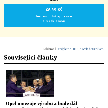
ZA 40 KČ
bez mobilní aplikace
a s reklamou
|
Předplatné HN+ je zcela bez reklam.
Související články
Opel omezuje výrobu a bude dál