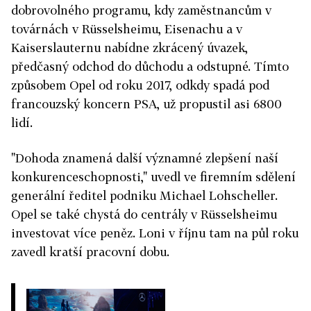
dobrovolného programu, kdy zaměstnancům v
továrnách v Rüsselsheimu, Eisenachu a v
Kaiserslauternu nabídne zkrácený úvazek,
předčasný odchod do důchodu a odstupné. Tímto
způsobem Opel od roku 2017, odkdy spadá pod
francouzský koncern PSA, už propustil asi 6800
lidí.
"Dohoda znamená další významné zlepšení naší
konkurenceschopnosti," uvedl ve firemním sdělení
generální ředitel podniku Michael Lohscheller.
Opel se také chystá do centrály v Rüsselsheimu
investovat více peněz. Loni v říjnu tam na půl roku
zavedl kratší pracovní dobu.