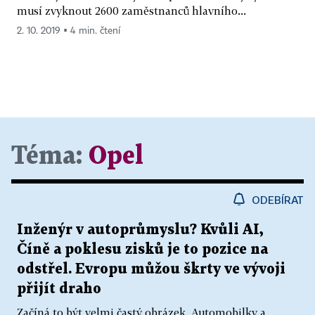
musí zvyknout 2600 zaměstnanců hlavního...
2. 10. 2019 ▪ 4 min. čtení
Téma:
Opel
ODEBÍRAT
Inženýr v autoprůmyslu? Kvůli AI,
Číně a poklesu zisků je to pozice na
odstřel. Evropu můžou škrty ve vývoji
přijít draho
Začíná to být velmi častý obrázek. Automobilky a