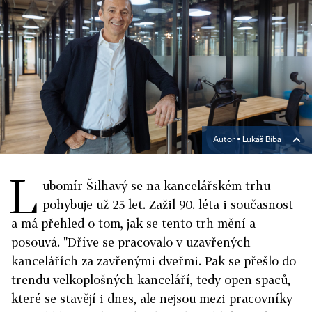
Autor ▪
Lukáš Bíba
L
ubomír Šilhavý se na kancelářském trhu
pohybuje už 25 let. Zažil 90. léta i současnost
a má přehled o tom, jak se tento trh mění a
posouvá. "Dříve se pracovalo v uzavřených
kancelářích za zavřenými dveřmi. Pak se přešlo do
trendu velkoplošných kanceláří, tedy open spaců,
které se stavějí i dnes, ale nejsou mezi pracovníky