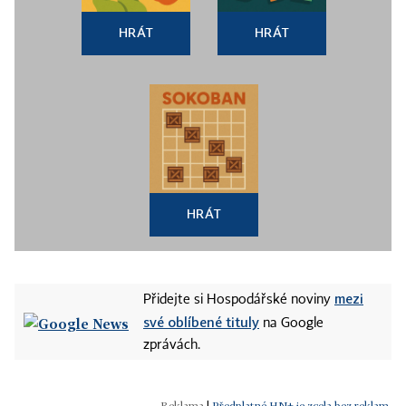
HRÁT
HRÁT
HRÁT
mezi
Přidejte si Hospodářské noviny
své oblíbené tituly
na Google
zprávách.
|
Předplatné HN+ je zcela bez reklam.