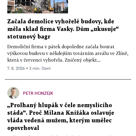
Začala demolice vyhořelé budovy, kde
měla sklad firma Vasky. Dům „ukusuje“
stotunový bagr
Demoliční firma v pátek dopoledne začala bourat
výškovou budovu v někdejším továrním areálu ve Zlíně,
která v červenci vyhořela. Zničený objekt...
7. 8. 2026 ▪ 3 min. čtení
PETR HONZEJK
„Prolhaný hlupák v čele nemyslícího
stáda“. Proč Milana Knížáka oslavuje
vláda vedená mužem, kterým umělec
opovrhoval