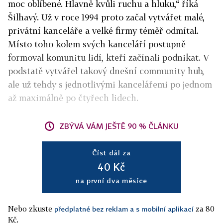
moc oblíbené. Hlavně kvůli ruchu a hluku,“ říká
Šilhavý. Už v roce 1994 proto začal vytvářet malé,
privátní kanceláře a velké firmy téměř odmítal.
Místo toho kolem svých kanceláří postupně
formoval komunitu lidí, kteří začínali podnikat. V
podstatě vytvářel takový dnešní community hub,
ale už tehdy s jednotlivými kancelářemi po jednom
až maximálně po čtyřech lidech.
ZBÝVÁ VÁM JEŠTĚ 90 % ČLÁNKU
Číst dál za
40 Kč
na první dva měsíce
Nebo zkuste
za 80
předplatné bez reklam a s mobilní aplikací
Kč.