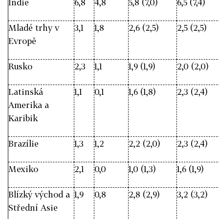
Indie
6,8
4,8
5,8 (7,0)
6,5 (7,4)
Mladé trhy v
3,1
1,8
2,6 (2,5)
2,5 (2,5)
Evropě
Rusko
2,3
1,1
1,9 (1,9)
2,0 (2,0)
Latinská
1,1
0,1
1,6 (1,8)
2,3 (2,4)
Amerika a
Karibik
Brazílie
1,3
1,2
2,2 (2,0)
2,3 (2,4)
Mexiko
2,1
0,0
1,0 (1,3)
1,6 (1,9)
Blízký východ a
1,9
0,8
2,8 (2,9)
3,2 (3,2)
Střední Asie