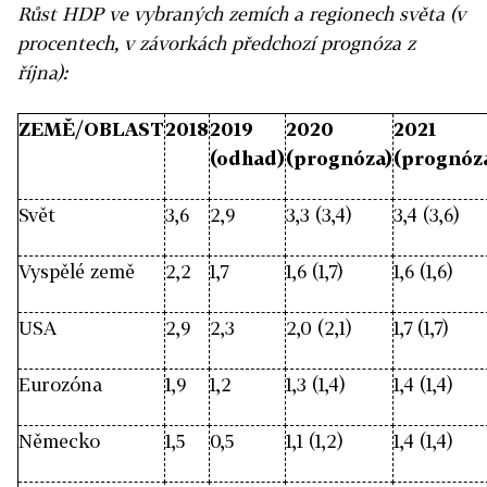
Růst HDP ve vybraných zemích a regionech světa (v
procentech, v závorkách předchozí prognóza z
října):
ZEMĚ/OBLAST
2018
2019
2020
2021
(odhad)
(prognóza)
(prognóz
Svět
3,6
2,9
3,3 (3,4)
3,4 (3,6)
Vyspělé země
2,2
1,7
1,6 (1,7)
1,6 (1,6)
USA
2,9
2,3
2,0 (2,1)
1,7 (1,7)
Eurozóna
1,9
1,2
1,3 (1,4)
1,4 (1,4)
Německo
1,5
0,5
1,1 (1,2)
1,4 (1,4)