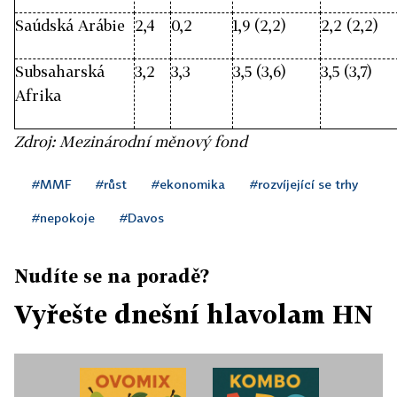
Saúdská Arábie
2,4
0,2
1,9 (2,2)
2,2 (2,2)
Subsaharská
3,2
3,3
3,5 (3,6)
3,5 (3,7)
Afrika
Zdroj: Mezinárodní měnový fond
#MMF
#růst
#ekonomika
#rozvíjející se trhy
#nepokoje
#Davos
Nudíte se na poradě?
Vyřešte dnešní hlavolam HN