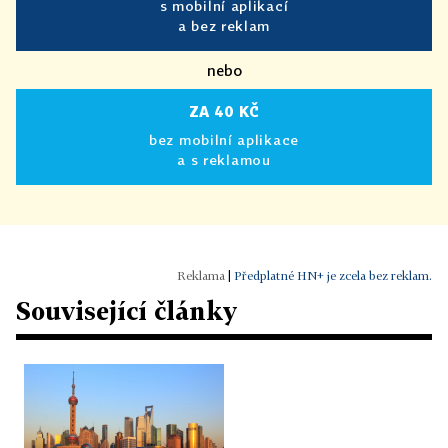
s mobilní aplikací
a bez reklam
nebo
ZA 40 KČ
bez mobilní aplikace
a s reklamou
|
Předplatné HN+ je zcela bez reklam.
Související články