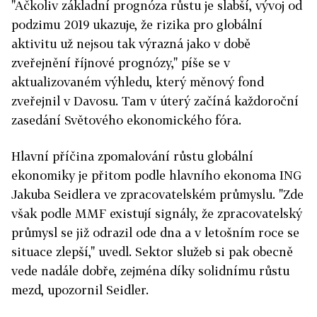
"Ačkoliv základní prognóza růstu je slabší, vývoj od
podzimu 2019 ukazuje, že rizika pro globální
aktivitu už nejsou tak výrazná jako v době
zveřejnění říjnové prognózy," píše se v
aktualizovaném výhledu, který měnový fond
zveřejnil v Davosu. Tam v úterý začíná každoroční
zasedání Světového ekonomického fóra.
Hlavní příčina zpomalování růstu globální
ekonomiky je přitom podle hlavního ekonoma ING
Jakuba Seidlera ve zpracovatelském průmyslu. "Zde
však podle MMF existují signály, že zpracovatelský
průmysl se již odrazil ode dna a v letošním roce se
situace zlepší," uvedl. Sektor služeb si pak obecně
vede nadále dobře, zejména díky solidnímu růstu
mezd, upozornil Seidler.