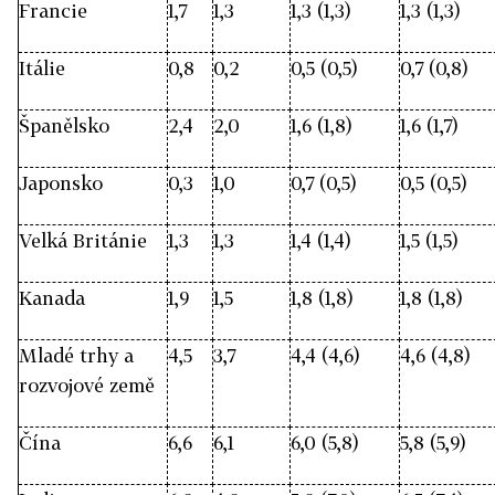
Francie
1,7
1,3
1,3 (1,3)
1,3 (1,3)
Itálie
0,8
0,2
0,5 (0,5)
0,7 (0,8)
Španělsko
2,4
2,0
1,6 (1,8)
1,6 (1,7)
Japonsko
0,3
1,0
0,7 (0,5)
0,5 (0,5)
Velká Británie
1,3
1,3
1,4 (1,4)
1,5 (1,5)
Kanada
1,9
1,5
1,8 (1,8)
1,8 (1,8)
Mladé trhy a
4,5
3,7
4,4 (4,6)
4,6 (4,8)
rozvojové země
Čína
6,6
6,1
6,0 (5,8)
5,8 (5,9)