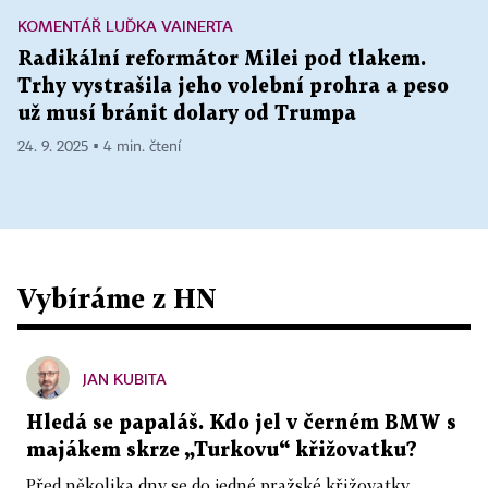
KOMENTÁŘ LUĎKA VAINERTA
Radikální reformátor Milei pod tlakem.
Trhy vystrašila jeho volební prohra a peso
už musí bránit dolary od Trumpa
24. 9. 2025 ▪ 4 min. čtení
Vybíráme z HN
JAN KUBITA
Hledá se papaláš. Kdo jel v černém BMW s
majákem skrze „Turkovu“ křižovatku?
Před několika dny se do jedné pražské křižovatky