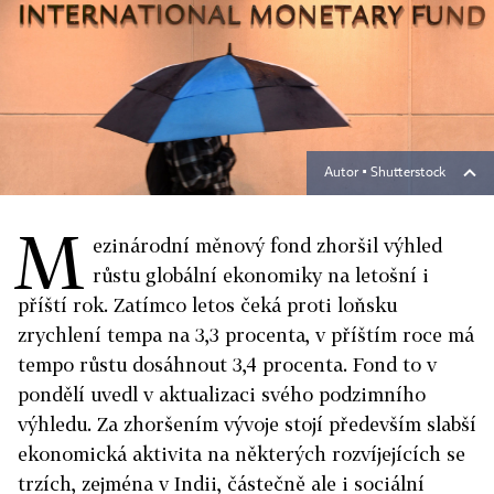
Autor ▪
Shutterstock
M
ezinárodní měnový fond zhoršil výhled
růstu globální ekonomiky na letošní i
příští rok. Zatímco letos čeká proti loňsku
zrychlení tempa na 3,3 procenta, v příštím roce má
tempo růstu dosáhnout 3,4 procenta. Fond to v
pondělí uvedl v aktualizaci svého podzimního
výhledu. Za zhoršením vývoje stojí především slabší
ekonomická aktivita na některých rozvíjejících se
trzích, zejména v Indii, částečně ale i sociální