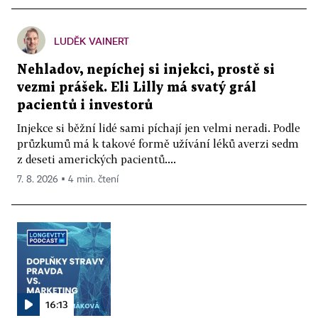
LUDĚK VAINERT
Nehladov, nepíchej si injekci, prostě si
vezmi prášek. Eli Lilly má svatý grál
pacientů i investorů
Injekce si běžní lidé sami píchají jen velmi neradi. Podle
průzkumů má k takové formě užívání léků averzi sedm
z deseti amerických pacientů....
7. 8. 2026 ▪ 4 min. čtení
16:13