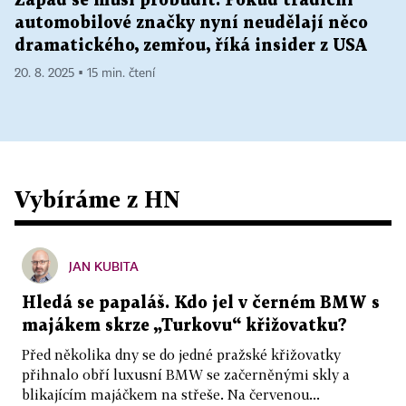
Západ se musí probudit. Pokud tradiční
automobilové značky nyní neudělají něco
dramatického, zemřou, říká insider z USA
20. 8. 2025 ▪ 15 min. čtení
Vybíráme z HN
JAN KUBITA
Hledá se papaláš. Kdo jel v černém BMW s
majákem skrze „Turkovu“ křižovatku?
Před několika dny se do jedné pražské křižovatky
přihnalo obří luxusní BMW se začerněnými skly a
blikajícím majáčkem na střeše. Na červenou...