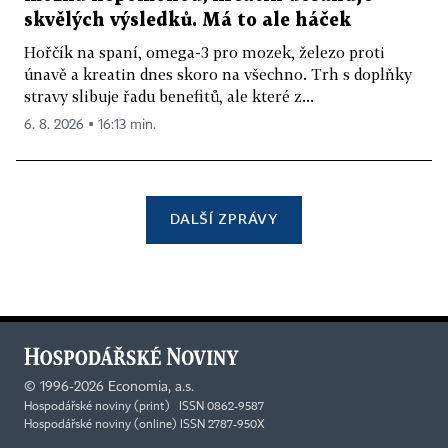
skvělých výsledků. Má to ale háček
Hořčík na spaní, omega-3 pro mozek, železo proti
únavě a kreatin dnes skoro na všechno. Trh s doplňky
stravy slibuje řadu benefitů, ale které z...
6. 8. 2026 ▪ 16:13 min.
DALŠÍ ZPRÁVY
©
1996-2026
Economia, a.s.
Hospodářské noviny (print) ISSN 0862-9587
Hospodářské noviny (online) ISSN 2787-950X