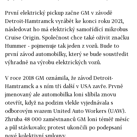
První elektrický pickup začne GM v závodě
Detroit-Hamtramck vyrábět ke konci roku 2021,
následovat ho má elektrický samořídící mikrobus
Cruise Origin. Společnost chce také oživit značku
Hummer - pojmenuje tak jeden z vozů. Bude to
první závod automobilky, který se bude soustředit
výhradně na výrobu elektrických vozů.
V roce 2018 GM oznámila, že závod Detroit-
Hamtramck a s ním tři další v USA zavře. Prvně
jmenovaný ale automobilka loni slíbila znovu
otevřít, když na podzim vlekle vyjednávala s
odborovým svazem United Auto Workers (UAW).
Zhruba 48 000 zaměstnanců GM loni téměř měsíc
a půl stávkovalo; protest ukončili po podepsaní
nové kolektivní smlouvy.