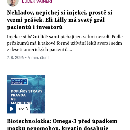
LUDĚK VAINERT
Nehladov, nepíchej si injekci, prostě si
vezmi prášek. Eli Lilly má svatý grál
pacientů i investorů
Injekce si běžní lidé sami píchají jen velmi neradi. Podle
průzkumů má k takové formě užívání léků averzi sedm
z deseti amerických pacientů....
7. 8. 2026 ▪ 4 min. čtení
16:13
Biotechnoložka: Omega-3 před úpadkem
mozku nepomohou, kreatin dosahuje