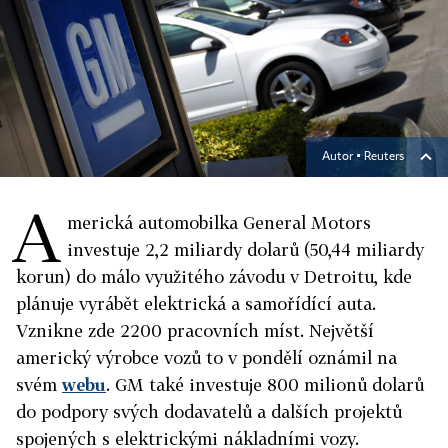
Autor ▪
Reuters
A
merická automobilka General Motors
investuje 2,2 miliardy dolarů (50,44 miliardy
korun) do málo využitého závodu v Detroitu, kde
plánuje vyrábět elektrická a samořídící auta.
Vznikne zde 2200 pracovních míst. Největší
americký výrobce vozů to v pondělí oznámil na
svém
webu
. GM také investuje 800 milionů dolarů
do podpory svých dodavatelů a dalších projektů
spojených s elektrickými nákladními vozy.