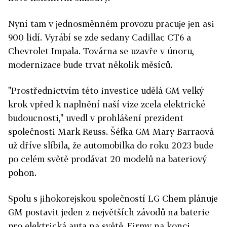
Nyní tam v jednosměnném provozu pracuje jen asi
900 lidí. Vyrábí se zde sedany Cadillac CT6 a
Chevrolet Impala. Továrna se uzavře v únoru,
modernizace bude trvat několik měsíců.
"Prostřednictvím této investice udělá GM velký
krok vpřed k naplnění naší vize zcela elektrické
budoucnosti," uvedl v prohlášení prezident
společnosti Mark Reuss. Šéfka GM Mary Barraová
už dříve slíbila, že automobilka do roku 2023 bude
po celém světě prodávat 20 modelů na bateriový
pohon.
Spolu s jihokorejskou společností LG Chem plánuje
GM postavit jeden z největších závodů na baterie
pro elektrická auta na světě. Firmy na konci