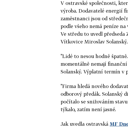
V ostravské společnosti, kter
výroba. Dodavatelé energií fi
zaměstnanci jsou od středeč
podle všeho nemá peníze na v
Ve středu to uvedl předseda
Vítkovice Miroslav Solanský.
"Lidé to nesou hodně špatně
momentálně nemají finanční p
Solanský. Výplatní termín v 
"Firma hledá nového dodavat
odborový předák. Solanský dř
počítalo se snižováním stavu
týkalo, zatím není jasné.
Jak uvedla ostravská
MF Dn