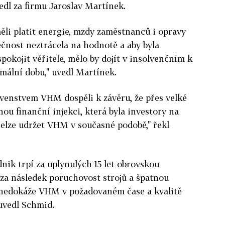
edl za firmu
Jaroslav Martínek
.
měli platit energie, mzdy zaměstnanců i opravy
ečnost neztrácela na hodnotě a aby byla
okojit věřitele, mělo by dojít v insolvenčním k
mální dobu," uvedl Martínek.
avenstvem VHM dospěli k závěru, že přes velké
u finanční injekci, která byla investory na
elze udržet VHM v současné podobě," řekl
dnik trpí za uplynulých 15 let obrovskou
za následek poruchovost strojů a špatnou
u nedokáže VHM v požadovaném čase a kvalitě
uvedl Schmid.