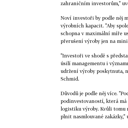
zahraničním investorům," uv
Noví investoři by podle něj 
výrobních kapacit. "Aby spol
schopna v maximální míře usp
přerušení výroby jen na mini
"Investoři ve shodě s předst
úsilí managementu i významno
udržení výroby poskytnuta, n
Schmid.
Důvodů je podle něj více. "Po
podinvestovaností, která má 
logistiku výroby. Kvůli tom
plnit nasmlouvané zakázky," 