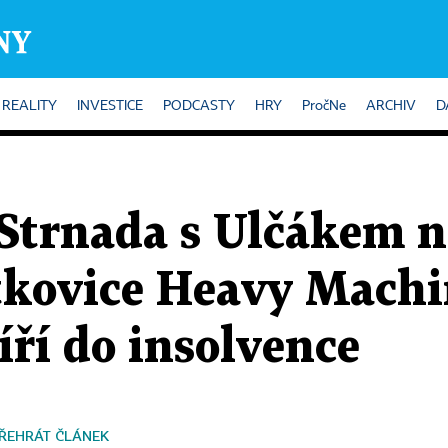
REALITY
INVESTICE
PODCASTY
HRY
PročNe
ARCHIV
D
Strnada s Ulčákem ne
tkovice Heavy Machi
ří do insolvence
ŘEHRÁT ČLÁNEK