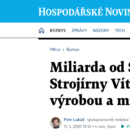
BYZNYS
HOME
ZPRÁVY
NÁZORY
TECH
HN.cz
›
Byznys
Miliarda od 
Strojírny Ví
výrobou a mí
Petr Lukáč
spolupracovník redakce
P
11. 3. 2020 19:13 ▪ 4 min. čtení