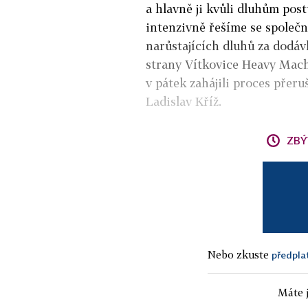
a hlavně ji kvůli dluhům post
intenzivně řešíme se společ
narůstajících dluhů za dodáv
strany Vítkovice Heavy Machi
v pátek zahájili proces přer
Ladislav Kříž.
ZBÝ
Nebo zkuste
předpla
Máte j