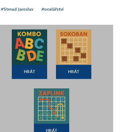
#Strnad Jaroslav
#ocelářství
HRÁT
HRÁT
HRÁT