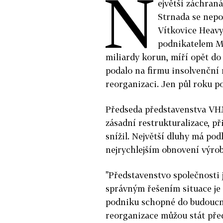
N
ejvětší záchran
Strnada se nepo
Vítkovice Heavy
podnikatelem M
miliardy korun, míří opět do
podalo na firmu insolvenční
reorganizaci.
Jen půl roku po
Předseda představenstva VHM
zásadní restrukturalizace, p
snížil. Největší dluhy má pod
nejrychlejším obnovení výrob
"Představenstvo společnosti 
správným řešením situace je 
podniku schopné do budoucna
reorganizace můžou stát př