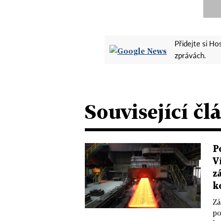
Přidejte si H
zprávách.
Související čl
P
V
z
k
Zá
po