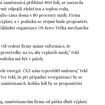
á zaměstnává přibližně 800 lidí, se zastavila
rmě odpojili elektřinu a teplou vodu,
ního rána doma s 80 procenty mzdy. Firma
ýplaty a v podniku se zřejmě bude propouštět.
 Základní organizace OS Kovo Těžká mechanika
. Od vedení firmy máme informace, že
rostředky na to, aby vyplatili mzdy," řekl
podniku má být v pátek.
ele energií. ČEZ nám vypověděl smlouvu," řekl
íve řekl, že při případné reorganizaci by se
 zaměstnanců. Kolika lidí by se propouštění
es
, zaměstnancům firma od pátku dluží výplaty