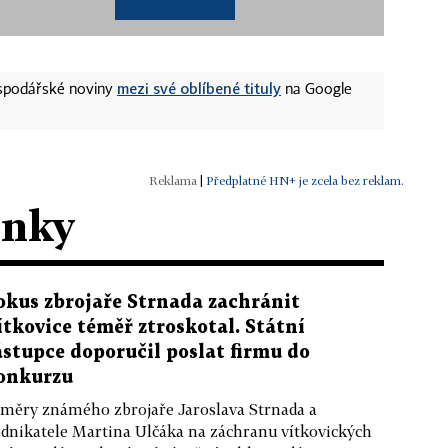
mezi své oblíbené tituly
ospodářské noviny
na Google
|
Předplatné HN+ je zcela bez reklam.
ánky
okus zbrojaře Strnada zachránit
ítkovice téměř ztroskotal. Státní
ástupce doporučil poslat firmu do
onkurzu
měry známého zbrojaře Jaroslava Strnada a
dnikatele Martina Ulčáka na záchranu vítkovických