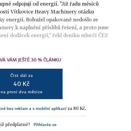
upně odpojují od energií. "Již řadu měsíců
ností Vítkovice Heavy Machinery otázku
ky energií. Bohužel opakovaně nedošlo ze
nery k naplnění příslibů řešení, a proto jsme
ušení dodávek energií," řekl deníku mluvčí ČEZ
VÁ VÁM JEŠTĚ 30 % ČLÁNKU
Číst dál za
40 Kč
na první dva měsíce
za 80 Kč.
tné bez reklam a s mobilní aplikací
iž předplatné?
Přihlaste se