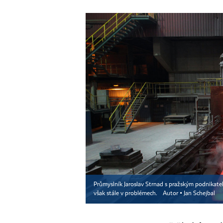
Průmyslník Jaroslav Strnad s pražským podnikatel
však stále v problémech.
Autor ▪
Jan Schejbal