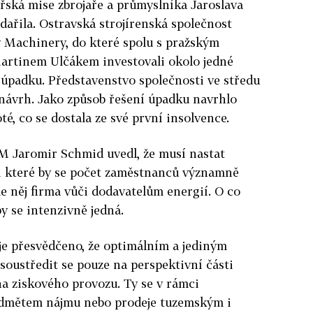
ářská mise zbrojaře a průmyslníka Jaroslava
dařila. Ostravská strojírenská společnost
 Machinery, do které spolu s pražským
artinem Ulčákem investovali okolo jedné
 úpadku. P
ředstavenstvo společnosti ve středu
 návrh.
Jako způsob řešení úpadku navrhlo
té, co se dostala ze své první insolvence.
 Jaromir Schmid uvedl, že musí nastat
ři které by se počet zaměstnanců významně
le něj firma vůči dodavatelům energií. O co
y se intenzivně jedná.
je přesvědčeno, že optimálním a jediným
soustředit se pouze na perspektivní části
 ziskového provozu. Ty se v rámci
edmětem nájmu nebo prodeje tuzemským i