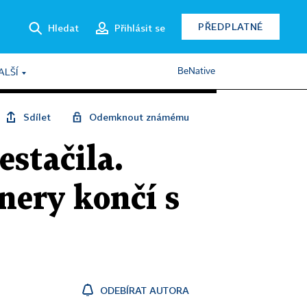
PŘEDPLATNÉ
Hledat
Přihlásit se
BeNative
ALŠÍ
Sdílet
Odemknout známému
stačila.
nery končí s
ODEBÍRAT AUTORA