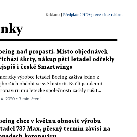
|
Předplatné HN+ je zcela bez reklam.
ánky
oeing nad propastí. Místo objednávek
řichází škrty, nákup pěti letadel odřekly
ejspíš i české Smartwings
erický výrobce letadel Boeing zažívá jedno z
jhorších období ve své historii. Kvůli pandemii
ronaviru mu letecké společnosti začaly rušit...
. 4. 2020 ▪ 3 min. čtení
oeing chce v květnu obnovit výrobu
etadel 737 Max, přesný termín závisí na
opadech koronaviru