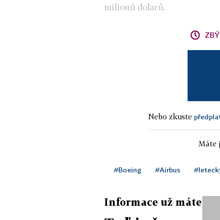
milionů dolarů.
ZBÝ
Nebo zkuste
předpla
Máte j
#Boeing
#Airbus
#leteck
Informace už máte