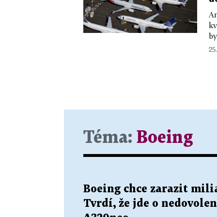
Am
kv
by
25.
Téma:
Boeing
Boeing chce zarazit mil
Tvrdí, že jde o nedovol