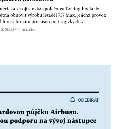
erická strojírenská společnost Boeing hodlá do
ětna obnovit výrobu letadel 737 Max, jejichž provoz
l loni v březnu přerušen po tragických...
 3. 2020 ▪ 1 min. čtení
ODEBÍRAT
iardovou půjčku Airbusu.
enou podporu na vývoj nástupce