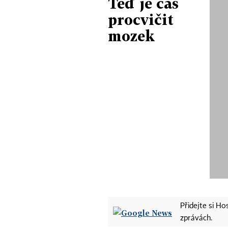
Teď je čas
procvičit
mozek
Přidejte si H
zprávách.