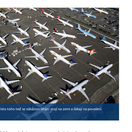
to toho teď se zákazem létání stojí na zemi a čekají na povolení.