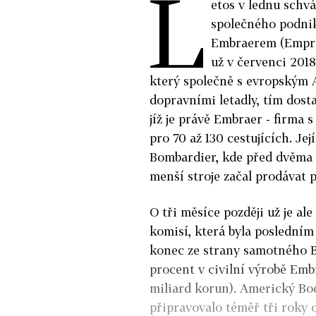
L
etos v lednu schvá
společného podni
Embraerem (Empres
už v červenci 2018
který společně s evropským 
dopravními letadly, tím dosta
jíž je právě Embraer - firma
pro 70 až 130 cestujících. J
Bombardier, kde před dvěma l
menší stroje začal prodávat
O tři měsíce později už je a
komisí, která byla posledním 
konec ze strany samotného Bo
procent v civilní výrobě Emb
miliard korun). Americký Boe
připravovalo téměř tři roky o