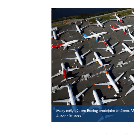
Maxy měly být pro Boeing prodejním trhákem. Mís
Autor ▪
Reuters