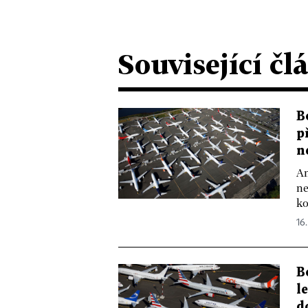
Související čl
B
p
n
Am
ne
ko
16
B
l
d