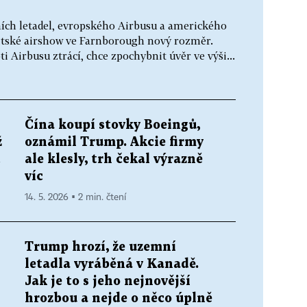
ích letadel, evropského Airbusu a amerického
ritské airshow ve Farnborough nový rozměr.
i Airbusu ztrácí, chce zpochybnit úvěr ve výši...
Čína koupí stovky Boeingů,
ž
oznámil Trump. Akcie firmy
t
ale klesly, trh čekal výrazně
víc
14. 5. 2026 ▪ 2 min. čtení
Trump hrozí, že uzemní
letadla vyráběná v Kanadě.
Jak je to s jeho nejnovější
hrozbou a nejde o něco úplně