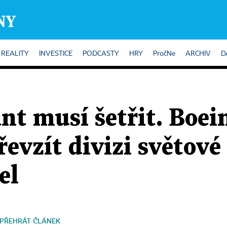
REALITY
INVESTICE
PODCASTY
HRY
PročNe
ARCHIV
D
nt musí šetřit. Boei
evzít divizi světové 
el
PŘEHRÁT ČLÁNEK