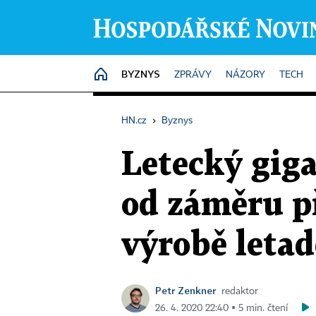
BYZNYS
HOME
ZPRÁVY
NÁZORY
TECH
HN.cz
›
Byznys
Letecký giga
od záměru př
výrobě letad
Petr Zenkner
redaktor
26. 4. 2020 22:40 ▪ 5 min. čtení