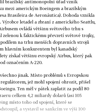
lil brazilský antimonopolní úřad vznik
ku mezi americkým Boeingem a brazilským
a Brasileira de Aeronáutica). Dohoda vznikla
. Výrobce letadel a zbraní z amerického Seattlu,
Airbusem ovládá většinu světového trhu s
l zelenou k faktickému převzetí světové trojky,
 s podílem na trhu menších dopravních strojů
ejím hlavním konkurentem byl kanadský
ety získal většinu evropský Airbus, který pak
 pod označením A-220.
le všechno jinak. Místo problémů s Evropskou
regulátorem, jež mohl spojení ohrozit, přišel
eingu. Ten měl v pátek zaplatit za podíl 80
raeru celkem 4,2 miliardy dolarů (asi 105
ing místo toho od spojení, které se
dstoupil, a vystavil se sankcím ve výši 100