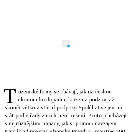
T
uzemské firmy se obávají, jak na českou
ekonomiku dopadne krize na podzim, až
skončí většina státní podpory. Spoléhat se jen na
stát podle řady z nich není řešení. Proto přicházejí
s nejrůznějšími nápady, jak si pomoci navzájem.
Například pivovar Plzeňský Prazdroj investuje 300