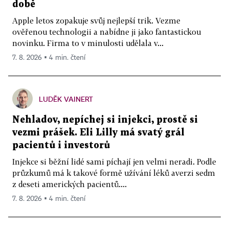
době
Apple letos zopakuje svůj nejlepší trik. Vezme
ověřenou technologii a nabídne ji jako fantastickou
novinku. Firma to v minulosti udělala v...
7. 8. 2026 ▪ 4 min. čtení
LUDĚK VAINERT
Nehladov, nepíchej si injekci, prostě si
vezmi prášek. Eli Lilly má svatý grál
pacientů i investorů
Injekce si běžní lidé sami píchají jen velmi neradi. Podle
průzkumů má k takové formě užívání léků averzi sedm
z deseti amerických pacientů....
7. 8. 2026 ▪ 4 min. čtení