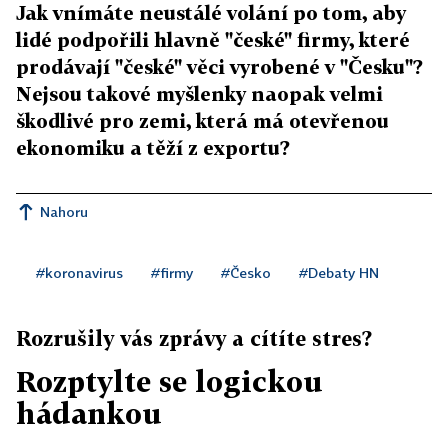
Jak vnímáte neustálé volání po tom, aby
lidé podpořili hlavně "české" firmy, které
prodávají "české" věci vyrobené v "Česku"?
Nejsou takové myšlenky naopak velmi
škodlivé pro zemi, která má otevřenou
ekonomiku a těží z exportu?
Nahoru
#koronavirus
#firmy
#Česko
#Debaty HN
Rozrušily vás zprávy a cítíte stres?
Rozptylte se logickou
hádankou