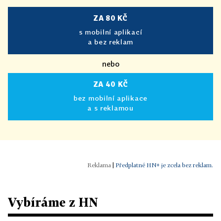
ZA 80 KČ
s mobilní aplikací
a bez reklam
nebo
ZA 40 KČ
bez mobilní aplikace
a s reklamou
|
Předplatné HN+ je zcela bez reklam.
Vybíráme z HN