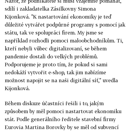
Názor, že podnikatelé si musí vzájemně pomáhat,
sdílí i zakladatelka Zásilkovny Simona
Kijonková. "K nastartování ekonomiky je teď
důležité vytvářet podpůrné programy s pomocí jak
státu, tak ve spolupráci firem. My jsme se
například rozhodli pomoci maloobchodníkům. Ti,
kteří nebyli vůbec digitalizovaní, se během
pandemie dostali do velkých problémů.
Podporujeme je proto tím, že pokud si sami
nedokáží vytvořit e-shop, tak jim nabízíme
možnost napojit se na naši digitální síť," uvedla
Kijonková.
Během diskuze účastníci řešili i to, jakým
způsobem by měl pomoci nastartovat ekonomiku
stát. Podle generálního ředitele stavební firmy
Eurovia Martina Borovky by se měl od subvencí