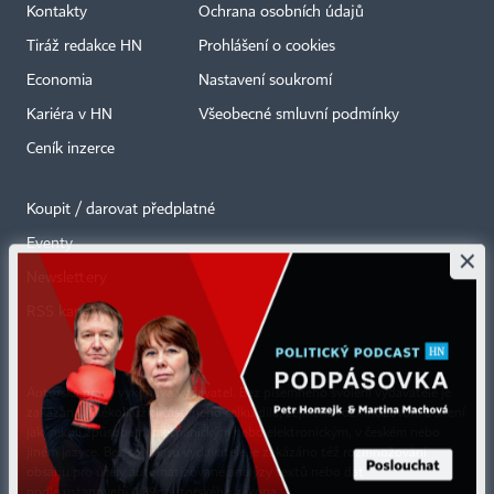
Kontakty
Ochrana osobních údajů
Tiráž redakce HN
Prohlášení o cookies
Economia
Nastavení soukromí
Kariéra v HN
Všeobecné smluvní podmínky
Ceník inzerce
Koupit / darovat předplatné
Eventy
×
Newslettery
RSS kanály
Autorská práva vykonává vydavatel. Bez písemného svolení vydavatele je
zakázáno jakékoli užití částí nebo celku díla, zejména rozmnožování a šíření
jakýmkoli způsobem, mechanickým nebo elektronickým, v českém nebo
jiném jazyce. Bez souhlasu vydavatele je zakázáno též rozmnožování
obsahu pro účely automatizované analýzy textů nebo dat
podle ustanovení § 39c autorského zákona.