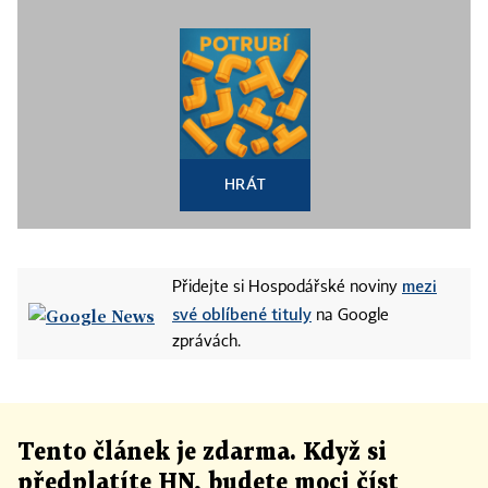
HRÁT
mezi
Přidejte si Hospodářské noviny
své oblíbené tituly
na Google
zprávách.
Tento článek
je
zdarma. Když si
předplatíte HN, budete moci číst