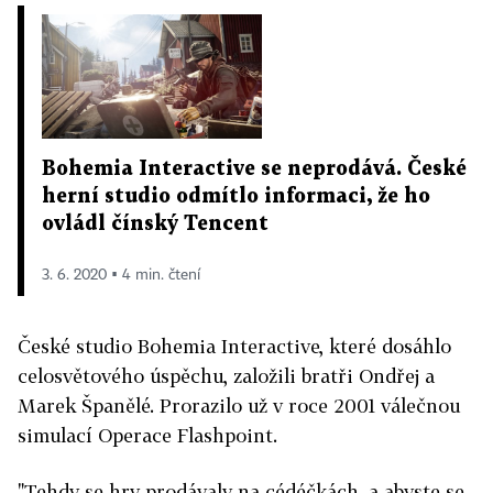
Bohemia Interactive se neprodává. České
herní studio odmítlo informaci, že ho
ovládl čínský Tencent
3. 6. 2020 ▪ 4 min. čtení
České studio Bohemia Interactive, které dosáhlo
celosvětového úspěchu, založili bratři Ondřej a
Marek Španělé. Prorazilo už v roce 2001 válečnou
simulací Operace Flashpoint.
"Tehdy se hry prodávaly na cédéčkách, a abyste se