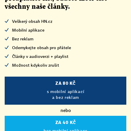
všechny naše články
.
Veškerý obsah HN.cz
Mobilní aplikace
Bez reklam
Odemykejte obsah pro přátele
Články v audioverzi + playlist
Možnost kdykoliv zrušit
ZA 80 KČ
s mobilní aplikací
a bez reklam
nebo
ZA 40 KČ
bez mobilní aplikace