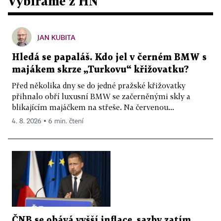
Vybíráme z HN
JAN KUBITA
Hledá se papaláš. Kdo jel v černém BMW s
majákem skrze „Turkovu“ křižovatku?
Před několika dny se do jedné pražské křižovatky
přihnalo obří luxusní BMW se začerněnými skly a
blikajícím majáčkem na střeše. Na červenou...
4. 8. 2026 ▪ 6 min. čtení
ČNB se obává vyšší inflace, sazby zatím