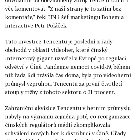
odvoláním na obeznámený zdroj. Tencent odmítl
věc komentovat. "Z naší strany je to zatím bez
komentáře," řekl HN i šéf marketingu Bohemia
Interactive Petr Poláček.
Tato investice Tencentu je poslední z řady
obchodů v oblasti videoher, které čínský
internetový gigant uzavřel v Evropě po regulaci
odvětví v Číně. Pandemie nemoci covid-19, během
níž řada lidí trávila čas doma, byla pro videoherní
průmysl vzpruhou. Tencentu za první čtvrtletí
stouply tržby z tohoto sektoru o 31 procent.
Zahraniční akvizice Tencentu v herním průmyslu
nabyly na významu zejména poté, co reorganizace
čínských regulátorů médií zkomplikovala
schválení nových her k distribuci v Číně. Úřady