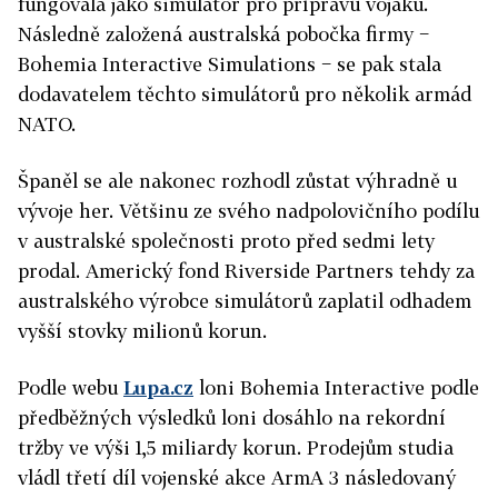
fungovala jako simulátor pro přípravu vojáků.
Následně založená australská pobočka firmy −
Bohemia Interactive Simulations − se pak stala
dodavatelem těchto simulátorů pro několik armád
NATO.
Španěl se ale nakonec rozhodl zůstat výhradně u
vývoje her. Většinu ze svého nadpolovičního podílu
v australské společnosti proto před sedmi lety
prodal. Americký fond Riverside Partners tehdy za
australského výrobce simulátorů zaplatil odhadem
vyšší stovky milionů korun.
Podle webu
Lupa.cz
loni Bohemia Interactive podle
předběžných výsledků loni dosáhlo na rekordní
tržby ve výši 1,5 miliardy korun. Prodejům studia
vládl třetí díl vojenské akce ArmA 3 následovaný