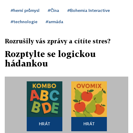
#herní průmysl
#Čína
#Bohemia Interactive
#technologie
#armáda
Rozrušily vás zprávy a cítíte stres?
Rozptylte se logickou
hádankou
HRÁT
HRÁT