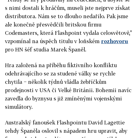
s nimi dostali k hráčům, museli jste nejprve získat
distributora. Nám se to dlouho nedařilo. Pak jsme
ale konečně přesvědčili britskou firmu
Codemasters, která Flashpoint vydala celosvětově,"
vzpomínal na úspěch titulu v loňském
rozhovoru
pro HN šéf studia Marek Španěl.
Hra založená na příběhu fiktivního konfliktu
odehrávajícího se za studené války se rychle
chytila − několik týdnů vládla žebříčkům
prodejnosti v USA či Velké Británii. Bohemii navíc
zavedla do byznysu s již zmíněnými vojenskými
simulátory.
Australský fanoušek Flashpointu David Lagettie
tehdy Španěla oslovil s nápadem hru upravit, aby