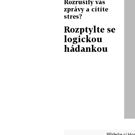
Rozrušily vás
zprávy a cítíte
stres?
Rozptylte se
logickou
hádankou
Přidejte si H