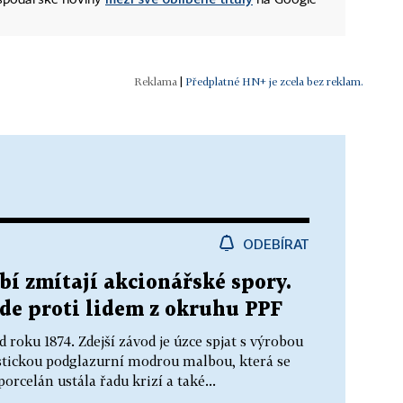
|
Předplatné HN+ je zcela bez reklam.
ODEBÍRAT
í zmítají akcionářské spory.
jde proti lidem z okruhu PPF
d roku 1874. Zdejší závod je úzce spjat s výrobou
ristickou podglazurní modrou malbou, která se
rcelán ustála řadu krizí a také...