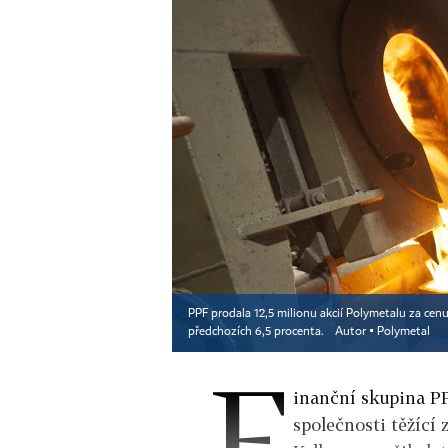
PPF prodala 12,5 milionu akcií Polymetalu za cenu 
předchozích 6,5 procenta.
Autor ▪
Polymetal
F
inanční skupina PP
společnosti těžící 