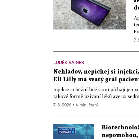
s
d
Ap
te
Fi
7.
LUDĚK VAINERT
Nehladov, nepíchej si injekci,
Eli Lilly má svatý grál pacien
Injekce si běžní lidé sami píchají jen
takové formě užívání léků averzi sedm 
7. 8. 2026 ▪ 4 min. čtení
Biotechnolo
nepomohou, 