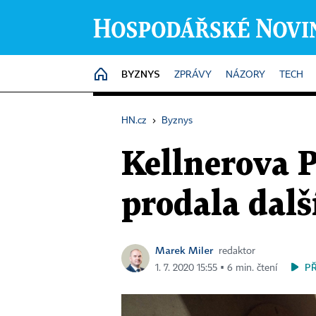
BYZNYS
HOME
ZPRÁVY
NÁZORY
TECH
HN.cz
›
Byznys
Kellnerova 
prodala dalš
Marek Miler
redaktor
P
1. 7. 2020 15:55 ▪ 6 min. čtení