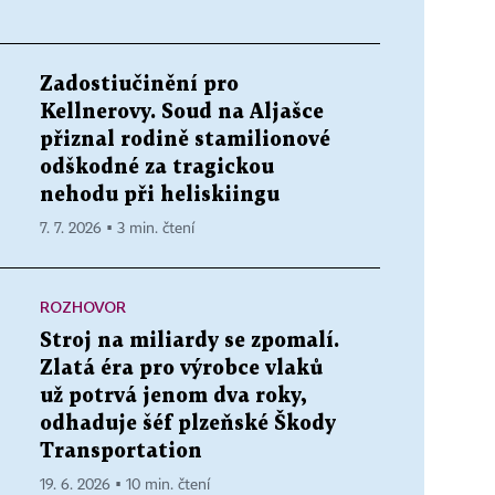
Zadostiučinění pro
Kellnerovy. Soud na Aljašce
přiznal rodině stamilionové
odškodné za tragickou
nehodu při heliskiingu
7. 7. 2026 ▪ 3 min. čtení
ROZHOVOR
Stroj na miliardy se zpomalí.
Zlatá éra pro výrobce vlaků
už potrvá jenom dva roky,
odhaduje šéf plzeňské Škody
Transportation
19. 6. 2026 ▪ 10 min. čtení