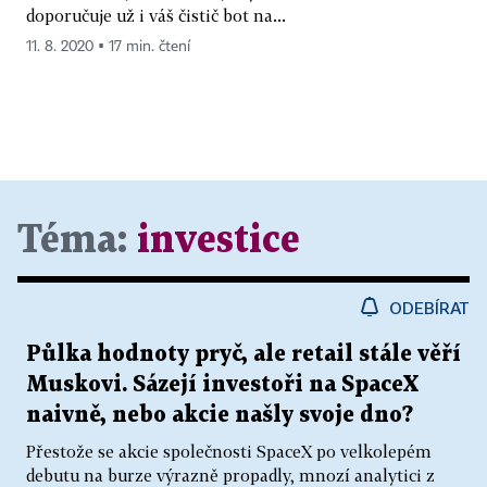
doporučuje už i váš čistič bot na...
11. 8. 2020 ▪ 17 min. čtení
Téma:
investice
ODEBÍRAT
Půlka hodnoty pryč, ale retail stále věří
Muskovi. Sázejí investoři na SpaceX
naivně, nebo akcie našly svoje dno?
Přestože se akcie společnosti SpaceX po velkolepém
debutu na burze výrazně propadly, mnozí analytici z