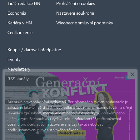
Tiráž redakce HN
Prohlášení o cookies
Economia
Nastavení soukromí
Kariéra v HN
Všeobecné smluvní podmínky
Ceník inzerce
Koupit / darovat předplatné
Eventy
×
Newslettery
RSS kanály
Autorská práva vykonává vydavatel. Bez písemného svolení vydavatele je
zakázáno jakékoli užití částí nebo celku díla, zejména rozmnožování a šíření
jakýmkoli způsobem, mechanickým nebo elektronickým, v českém nebo
jiném jazyce. Bez souhlasu vydavatele je zakázáno též rozmnožování
obsahu pro účely automatizované analýzy textů nebo dat
podle ustanovení § 39c autorského zákona.