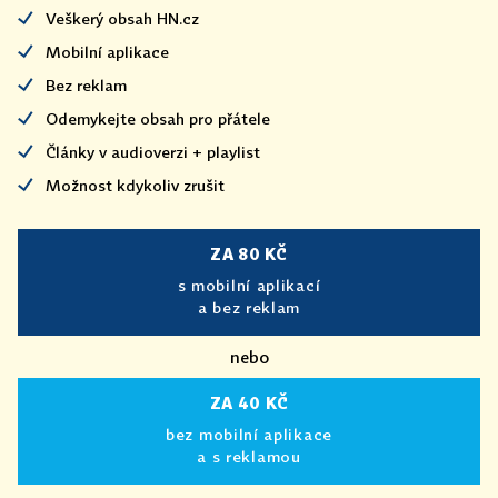
Veškerý obsah HN.cz
Mobilní aplikace
Bez reklam
Odemykejte obsah pro přátele
Články v audioverzi + playlist
Možnost kdykoliv zrušit
ZA 80 KČ
s mobilní aplikací
a bez reklam
nebo
ZA 40 KČ
bez mobilní aplikace
a s reklamou