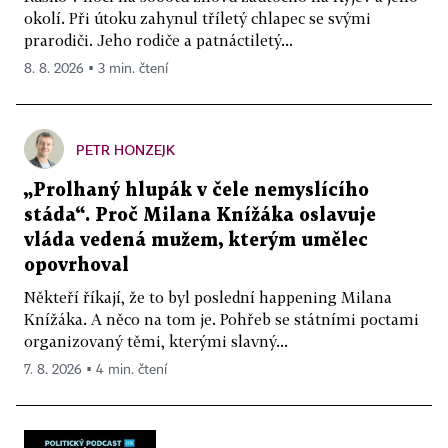
okolí. Při útoku zahynul tříletý chlapec se svými
prarodiči. Jeho rodiče a patnáctiletý...
8. 8. 2026 ▪ 3 min. čtení
PETR HONZEJK
„Prolhaný hlupák v čele nemyslícího
stáda“. Proč Milana Knížáka oslavuje
vláda vedená mužem, kterým umělec
opovrhoval
Někteří říkají, že to byl poslední happening Milana
Knížáka. A něco na tom je. Pohřeb se státními poctami
organizovaný těmi, kterými slavný...
7. 8. 2026 ▪ 4 min. čtení