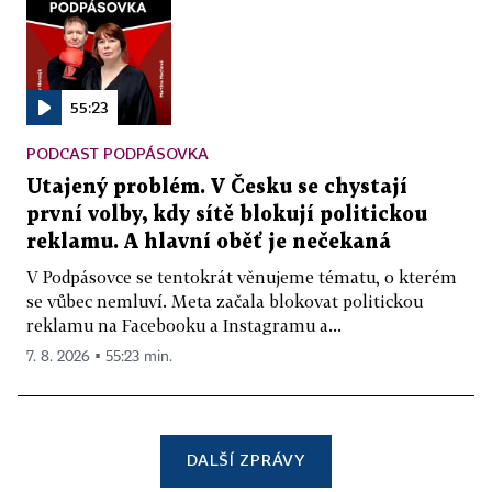
55:23
PODCAST PODPÁSOVKA
Utajený problém. V Česku se chystají
první volby, kdy sítě blokují politickou
reklamu. A hlavní oběť je nečekaná
V Podpásovce se tentokrát věnujeme tématu, o kterém
se vůbec nemluví. Meta začala blokovat politickou
reklamu na Facebooku a Instagramu a...
7. 8. 2026 ▪ 55:23 min.
DALŠÍ ZPRÁVY