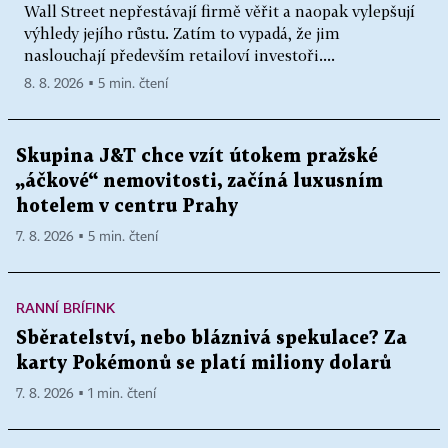
Wall Street nepřestávají firmě věřit a naopak vylepšují
výhledy jejího růstu. Zatím to vypadá, že jim
naslouchají především retailoví investoři....
8. 8. 2026 ▪ 5 min. čtení
Skupina J&T chce vzít útokem pražské
„áčkové“ nemovitosti, začíná luxusním
hotelem v centru Prahy
7. 8. 2026 ▪ 5 min. čtení
RANNÍ BRÍFINK
Sběratelství, nebo bláznivá spekulace? Za
karty Pokémonů se platí miliony dolarů
7. 8. 2026 ▪ 1 min. čtení