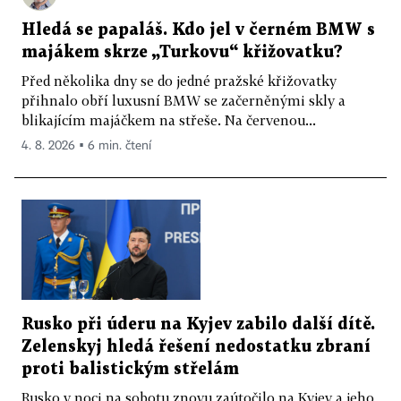
Hledá se papaláš. Kdo jel v černém BMW s
majákem skrze „Turkovu“ křižovatku?
Před několika dny se do jedné pražské křižovatky
přihnalo obří luxusní BMW se začerněnými skly a
blikajícím majáčkem na střeše. Na červenou...
4. 8. 2026 ▪ 6 min. čtení
Rusko při úderu na Kyjev zabilo další dítě.
Zelenskyj hledá řešení nedostatku zbraní
proti balistickým střelám
Rusko v noci na sobotu znovu zaútočilo na Kyjev a jeho