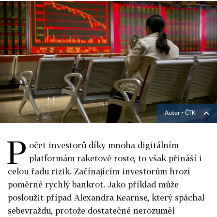
Autor ▪
ČTK
P
očet investorů díky mnoha digitálním
platformám raketově roste, to však přináší i
celou řadu rizik. Začínajícím investorům hrozí
poměrně rychlý bankrot. Jako příklad může
posloužit případ Alexandra Kearnse, který spáchal
sebevraždu, protože dostatečně nerozuměl