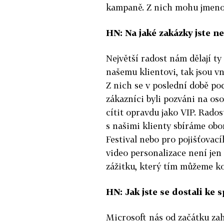
kampaně. Z nich mohu jmeno
HN: Na jaké zakázky jste n
Největší radost nám dělají t
našemu klientovi, tak jsou v
Z nich se v poslední době pod
zákazníci byli pozváni na os
cítit opravdu jako VIP. Rados
s našimi klienty sbíráme ob
Festival nebo pro pojišťovac
video personalizace není jen
zážitku, který tím můžeme k
HN: Jak jste se dostali ke
Microsoft nás od začátku za