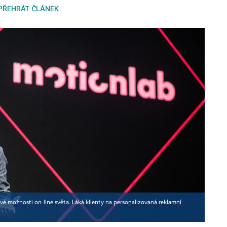
PŘEHRÁT ČLÁNEK
vé možnosti on-line světa. Láká klienty na personalizovaná reklamní