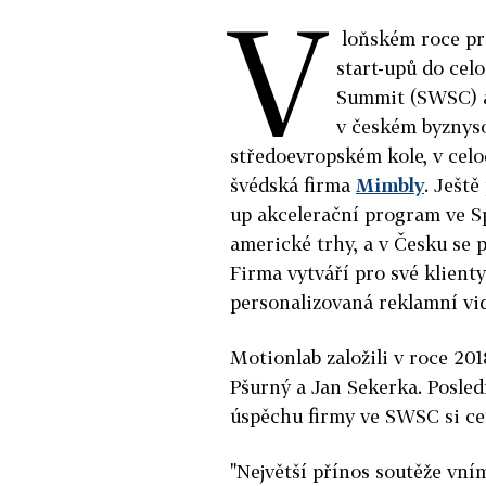
V
loňském roce pr
start-upů do cel
Summit (SWSC) a
v českém byznyso
středoevropském kole, v cel
švédská firma
Mimbly
. Ještě
up akcelerační program ve Sp
americké trhy, a v Česku se 
Firma vytváří pro své klient
personalizovaná reklamní vi
Motionlab založili v roce 201
Pšurný a Jan Sekerka. Posled
úspěchu firmy ve SWSC si ce
"Největší přínos soutěže vní