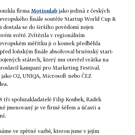
onikla firma
Motionlab
jako jediná z českých
oevropského finále soutěže Startup World Cup &
 dostala se do širšího povědomí nejen
vém světě. Zvítězila v regionálním
oevropském měřítku ji o kousek předběhla
 před loňským finále absolvoval brněnský start-
ojených státech, který mu otevřel vrátka na
proslavil kampaní pro Marketing Festival.
y jako O2, UNIQA, Microsoft nebo ČEZ
dea.
8 tři spoluzakladatelé Filip Koubek, Radek
ně jmenovaný je ve firmě šéfem a účasti a
ní.
máme ve zpětné vazbě, kterou jsme v jejím