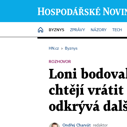
BYZNYS
HOME
ZPRÁVY
NÁZORY
TECH
HN.cz
›
Byznys
ROZHOVOR
Loni bodoval
chtějí vráti
odkrývá dal
Ondřej Charvát
redaktor