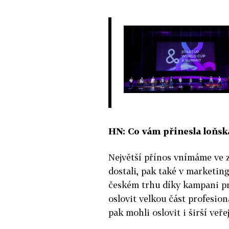
HN: Co vám přinesla loňsk
Největší přínos vnímáme ve z
dostali, pak také v marketin
českém trhu díky kampani pr
oslovit velkou část profesio
pak mohli oslovit i širší veře