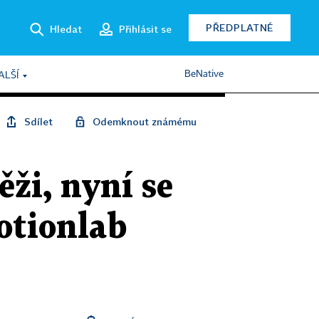
PŘEDPLATNÉ
Hledat
Přihlásit se
BeNative
ALŠÍ
Sdílet
Odemknout známému
ěži, nyní se
Motionlab