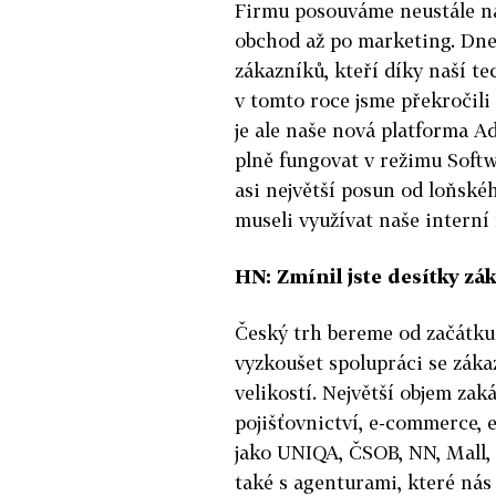
Firmu posouváme neustále na
obchod až po marketing. Dnes
zákazníků, kteří díky naší te
v tomto roce jsme překročili
je ale naše nová platforma A
plně fungovat v režimu Softwa
asi největší posun od loňské
museli využívat naše interní 
HN: Zmínil jste desítky zá
Český trh bereme od začátku 
vyzkoušet spolupráci se záka
velikostí. Největší objem zak
pojišťovnictví, e-commerce, 
jako UNIQA, ČSOB, NN, Mall,
také s agenturami, které nás 