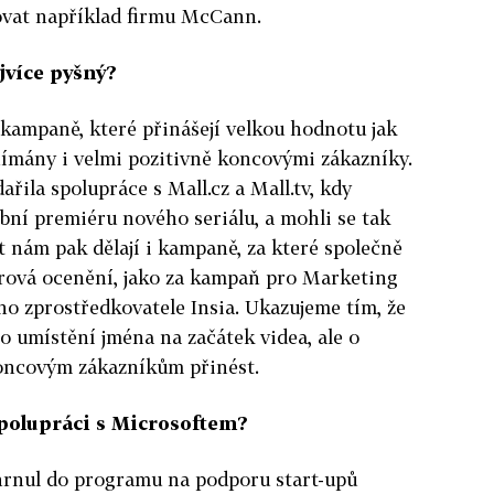
vat například firmu McCann.
ejvíce pyšný?
y kampaně, které přinášejí velkou hodnotu jak
nímány i velmi pozitivně koncovými zákazníky.
ařila spolupráce s Mall.cz a Mall.tv, kdy
obní premiéru nového seriálu, a mohli se tak
t nám pak dělají i kampaně, za které společně
orová ocenění, jako za kampaň pro Marketing
ího zprostředkovatele Insia. Ukazujeme tím, že
 o umístění jména na začátek videa, ale o
oncovým zákazníkům přinést.
 spolupráci s Microsoftem?
hrnul do programu na podporu start-upů