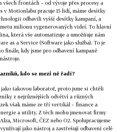
 všech frontách – od vývoje přes procesy a
 v Motionlabu pracuje 15 lidí, máme desítky
chnologii odbavili vyšší desítky kampaní, a
 metu milionu vygenerovaných videí. To hlavní
dina, která vše automatizuje a umožňuje nám
re as a Service (Software jako služba). To je
ho finále, kdy jsme pro odbavení kampaně
nástroje.
kazníků, kdo se mezi ně řadí?
jako takovou laboratoř, proto jsme si chtěli
zníky z nejrůznějších odvětví a různých
ázek však máme ze tří vertikál – finance a
energie a utility. Z těch mohu jmenovat firmy
 Alza, Microsoft, ČEZ nebo O2. Spolupracujeme
využívají jako nástroj a zastřešují odbavení celé