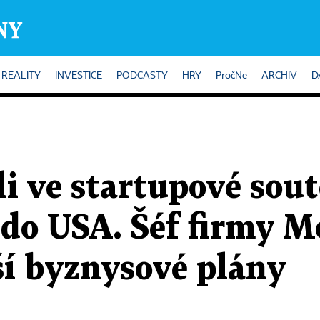
REALITY
INVESTICE
PODCASTY
HRY
PročNe
ARCHIV
D
i ve startupové sout
t do USA. Šéf firmy 
ší byznysové plány