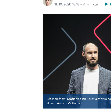
11. 10. 2020 18:18 ▪ 9 min. čtení
Šéf společnosti Motionlab Jan Sekerka otevírá no
videa.
Autor ▪
Motionlab