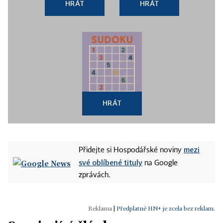
HRÁT
HRÁT
HRÁT
mezi
Přidejte si Hospodářské noviny
své oblíbené tituly
na Google
zprávách.
|
Předplatné HN+ je zcela bez reklam.