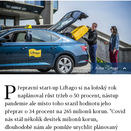
Autor ▪
Liftago
P
řepravní start-up Liftago si na loňský rok
naplánoval růst tržeb o 50 procent, nástup
pandemie ale místo toho srazil hodnotu jeho
přeprav o 34 procent na 265 milionů korun. "Covid
nás stál několik desítek milionů korun,
dlouhodobě nám ale pomůže urychlit plánovaný