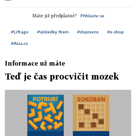
Máte již předplatné?
Přihlaste se
#Liftago
#výsledky firem
#dopravce
#e-shop
#Alza.cz
Informace už máte
Teď je čas procvičit mozek