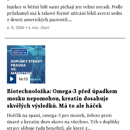
Injekce si běžní lidé sami píchají jen velmi neradi. Podle
průzkumů má k takové formě užívání léků averzi sedm
z deseti amerických pacientů....
6. 8. 2026 ▪ 4 min. čtení
16:13
Biotechnoložka: Omega-3 před úpadkem
mozku nepomohou, kreatin dosahuje
skvělých výsledků. Má to ale háček
Hořčík na spaní, omega-3 pro mozek, železo proti
únavě a kreatin dnes skoro na všechno. Trh s doplňky
stravy slibuje řadu benefitů, ale které z...