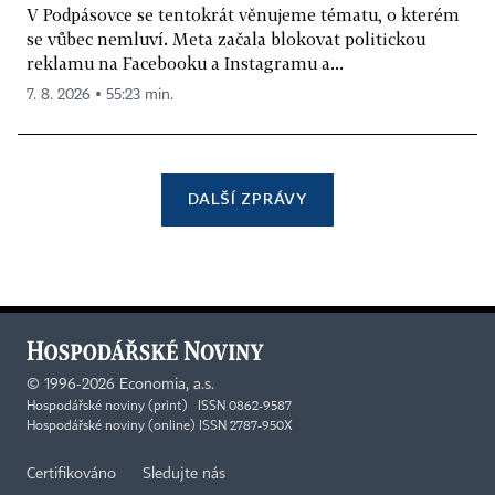
V Podpásovce se tentokrát věnujeme tématu, o kterém
se vůbec nemluví. Meta začala blokovat politickou
reklamu na Facebooku a Instagramu a...
7. 8. 2026 ▪ 55:23 min.
DALŠÍ ZPRÁVY
©
1996-2026
Economia, a.s.
Hospodářské noviny (print) ISSN 0862-9587
Hospodářské noviny (online) ISSN 2787-950X
Certifikováno
Sledujte nás