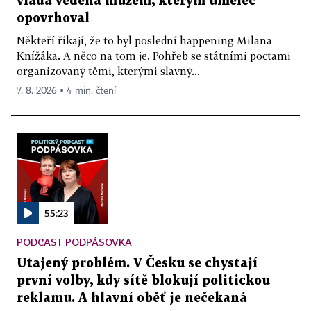
vláda vedená mužem, kterým umělec
opovrhoval
Někteří říkají, že to byl poslední happening Milana
Knížáka. A něco na tom je. Pohřeb se státními poctami
organizovaný těmi, kterými slavný...
7. 8. 2026 ▪ 4 min. čtení
55:23
PODCAST PODPÁSOVKA
Utajený problém. V Česku se chystají
první volby, kdy sítě blokují politickou
reklamu. A hlavní oběť je nečekaná