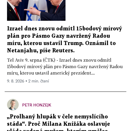
Izrael dnes znovu odmítl 15bodový mírový
plán pro Pásmo Gazy navržený Radou
míru, kterou ustavil Trump. Oznámil to
Netanjahu, píše Reuters.
Tel Aviv 9. srpna (ČTK) - Izrael dnes znovu odmítl
15bodový mírový plán pro Pásmo Gazy navržený Radou
míru, kterou ustavil americký prezident...
9. 8. 2026 ▪ 2 min. čtení
PETR HONZEJK
„Prolhaný hlupák v čele nemyslícího
stáda“. Proč Milana Knížáka oslavuje