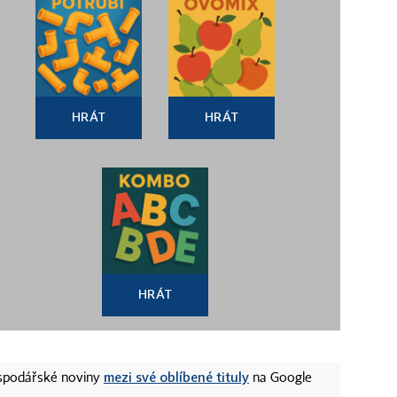
HRÁT
HRÁT
HRÁT
mezi své oblíbené tituly
ospodářské noviny
na Google