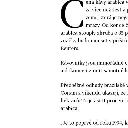
C
ena kávy arabica 
za více než šest a
zemi, která je nej
mrazy. Od konce 
arabica stouply zhruba o 35 
značky budou muset v příštíc
Reuters.
Kávovníky jsou mimořádně ci
a dokonce i zničit samotné k
Předběžné odhady brazilské 
Conam z víkendu ukazují, že 
hektarů. To je asi 11 procent
arabica.
„Je to poprvé od roku 1994, 