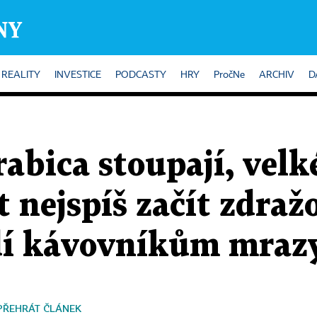
REALITY
INVESTICE
PODCASTY
HRY
PročNe
ARCHIV
D
abica stoupají, velk
nejspíš začít zdraž
odí kávovníkům mraz
PŘEHRÁT ČLÁNEK