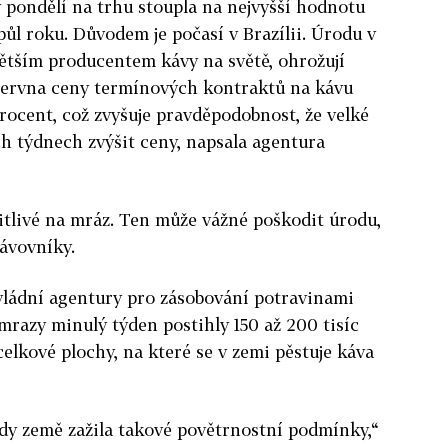
v pondělí na trhu stoupla na nejvyšší hodnotu
 půl roku. Důvodem je počasí v Brazílii. Úrodu v
větším producentem kávy na světě, ohrožují
června ceny termínových kontraktů na kávu
procent, což zvyšuje pravděpodobnost, že velké
h týdnech zvýšit ceny, napsala agentura
tlivé na mráz. Ten může vážné poškodit úrodu,
ávovníky.
vládní agentury pro zásobování potravinami
mrazy minulý týden postihly 150 až 200 tisíc
 celkové plochy, na které se v zemi pěstuje káva
kdy země zažila takové povětrnostní podmínky,“