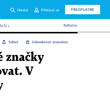
PŘEDPLATNÉ
Hledat
Přihlásit se
BeNative
ALŠÍ
Sdílet
Odemknout známému
é značky
ovat. V
y