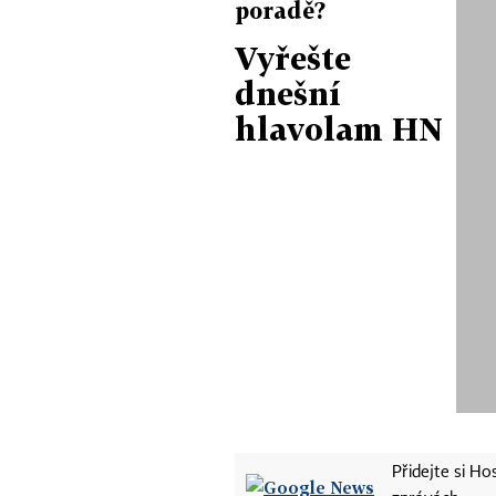
poradě?
Vyřešte
dnešní
hlavolam HN
Přidejte si H