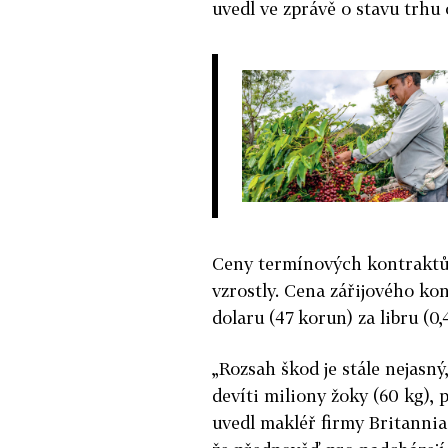
uvedl ve zprávě o stavu trh
Ceny termínových kontraktů 
vzrostly. Cena zářijového kon
dolaru (47 korun) za libru (0,
„Rozsah škod je stále nejasn
devíti miliony žoky (60 kg),
uvedl makléř firmy Britannia