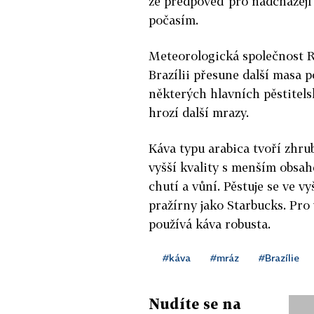
že předpověď pro nadcházejí
počasím.
Meteorologická společnost Ru
Brazílii přesune další masa p
některých hlavních pěstitels
hrozí další mrazy.
Káva typu arabica tvoří zhru
vyšší kvality s menším obsa
chutí a vůní. Pěstuje se ve 
pražírny jako Starbucks. Pro
používá káva robusta.
#káva
#mráz
#Brazílie
Nudíte se na