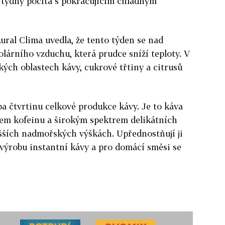
 týdny počítá s pokračujícím chladným
ral Clima uvedla, že tento týden se nad
olárního vzduchu, která prudce sníží teploty. V
kých oblastech kávy, cukrové třtiny a citrusů
ba čtvrtinu celkové produkce kávy. Je to káva
hem kofeinu a širokým spektrem delikátních
vyšších nadmořských výškách. Upřednostňují ji
 výrobu instantní kávy a pro domácí směsi se