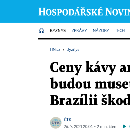
BYZNYS
HOME
ZPRÁVY
NÁZORY
TECH
HN.cz
›
Byznys
Ceny kávy ar
budou muset 
Brazílii šk
ČTK
26. 7. 2021 20:04 ▪ 2 min. čtení