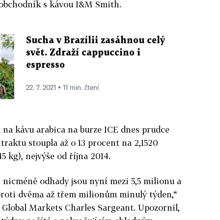
u obchodník s kávou I&M Smith.
Sucha v Brazílii zasáhnou celý
svět. Zdraží cappuccino i
espresso
22. 7. 2021 ▪ 11 min. čtení
na kávu arabica na burze ICE dnes prudce
traktu stoupla až o 13 procent na 2,1520
45 kg), nejvýše od října 2014.
ý, nicméně odhady jsou nyní mezi 5,5 milionu a
 proti dvěma až třem milionům minulý týden,“
 Global Markets Charles Sargeant. Upozornil,