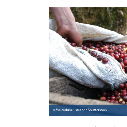
Káva arabica.
Autor ▪
Shutterstock