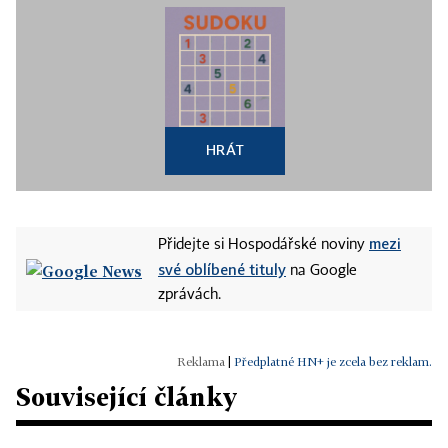
HRÁT
mezi
Přidejte si Hospodářské noviny
své oblíbené tituly
na Google
zprávách.
|
Předplatné HN+ je zcela bez reklam.
Související články