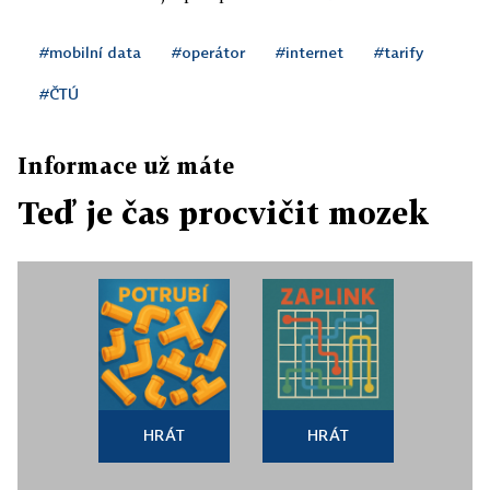
#mobilní data
#operátor
#internet
#tarify
#ČTÚ
Informace už máte
Teď je čas procvičit mozek
HRÁT
HRÁT