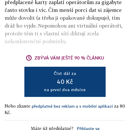
předplacené karty zaplatí operátorům za gigabyte
často stovku i víc. Čím menší porci dat si zájemce
může dovolit (a třeba ji opakovaně dokupuje), tím
dráž ho vyjde. Nepomohou ani virtuální operátoři,
protože těm ti s vlastní sítí diktují zcela
nekonkurenční podmínky.
ZBÝVÁ VÁM JEŠTĚ 90 % ČLÁNKU
Číst dál za
40 Kč
na první dva měsíce
Nebo zkuste
za 80
předplatné bez reklam a s mobilní aplikací
Kč.
Máte již předplatné?
Přihlaste se