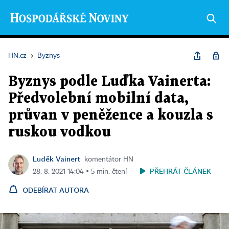
HN.cz
›
Byznys
Byznys podle Luďka Vainerta:
Předvolební mobilní data,
průvan v peněžence a kouzla s
ruskou vodkou
Luděk Vainert
komentátor HN
PŘEHRÁT ČLÁNEK
28. 8. 2021 14:04 ▪ 5 min. čtení
ODEBÍRAT AUTORA