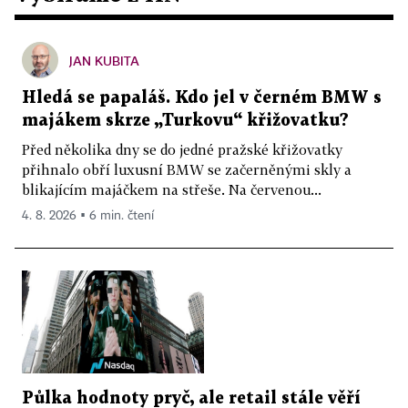
JAN KUBITA
Hledá se papaláš. Kdo jel v černém BMW s
majákem skrze „Turkovu“ křižovatku?
Před několika dny se do jedné pražské křižovatky
přihnalo obří luxusní BMW se začerněnými skly a
blikajícím majáčkem na střeše. Na červenou...
4. 8. 2026 ▪ 6 min. čtení
Půlka hodnoty pryč, ale retail stále věří