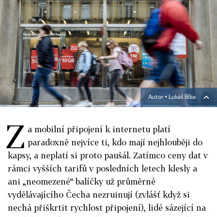
Autor ▪
Lukáš Bíba
Z
a mobilní připojení k internetu platí
paradoxně nejvíce ti, kdo mají nejhlouběji do
kapsy, a neplatí si proto paušál. Zatímco ceny dat v
rámci vyšších tarifů v posledních letech klesly a
ani „neomezené“ balíčky už průměrně
vydělávajícího Čecha nezruinují (zvlášť když si
nechá přiškrtit rychlost připojení), lidé sázející na