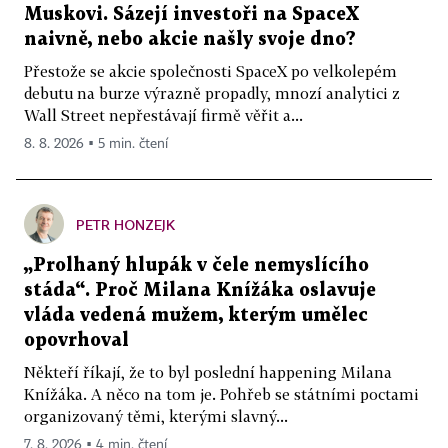
Muskovi. Sázejí investoři na SpaceX
naivně, nebo akcie našly svoje dno?
Přestože se akcie společnosti SpaceX po velkolepém
debutu na burze výrazně propadly, mnozí analytici z
Wall Street nepřestávají firmě věřit a...
8. 8. 2026 ▪ 5 min. čtení
PETR HONZEJK
„Prolhaný hlupák v čele nemyslícího
stáda“. Proč Milana Knížáka oslavuje
vláda vedená mužem, kterým umělec
opovrhoval
Někteří říkají, že to byl poslední happening Milana
Knížáka. A něco na tom je. Pohřeb se státními poctami
organizovaný těmi, kterými slavný...
7. 8. 2026 ▪ 4 min. čtení