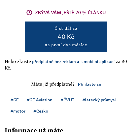
ZBÝVÁ VÁM JEŠTĚ 70 % ČLÁNKU
Číst dál za
40 Kč
na první dva měsíce
Nebo zkuste
za 80
předplatné bez reklam a s mobilní aplikací
Kč.
Máte již předplatné?
Přihlaste se
#GE
#GE Aviation
#ČVUT
#letecký průmysl
#motor
#Česko
Informace už máte