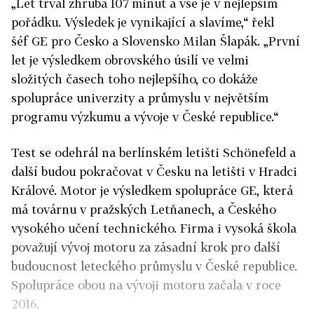
„Let trval zhruba 107 minut a vše je v nejlepším
pořádku. Výsledek je vynikající a slavíme,“ řekl
šéf GE pro Česko a Slovensko Milan Šlapák. „První
let je výsledkem obrovského úsilí ve velmi
složitých časech toho nejlepšího, co dokáže
spolupráce univerzity a průmyslu v největším
programu výzkumu a vývoje v České republice.“
Test se odehrál na berlínském letišti Schönefeld a
další budou pokračovat v Česku na letišti v Hradci
Králové. Motor je výsledkem spolupráce GE, která
má továrnu v pražských Letňanech, a Českého
vysokého učení technického. Firma i vysoká škola
považují vývoj motoru za zásadní krok pro další
budoucnost leteckého průmyslu v České republice.
Spolupráce obou na vývoji motoru začala v roce
2016.