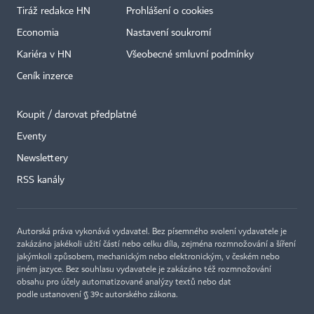
Tiráž redakce HN
Prohlášení o cookies
Economia
Nastavení soukromí
Kariéra v HN
Všeobecné smluvní podmínky
Ceník inzerce
Koupit / darovat předplatné
Eventy
Newslettery
RSS kanály
Autorská práva vykonává vydavatel. Bez písemného svolení vydavatele je
zakázáno jakékoli užití částí nebo celku díla, zejména rozmnožování a šíření
jakýmkoli způsobem, mechanickým nebo elektronickým, v českém nebo
jiném jazyce. Bez souhlasu vydavatele je zakázáno též rozmnožování
obsahu pro účely automatizované analýzy textů nebo dat
podle ustanovení § 39c autorského zákona.