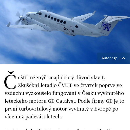
Autor ▪
ge
Č
eští inženýři mají dobrý důvod slavit.
Zkušební letadlo ČVUT ve čtvrtek poprvé ve
vzduchu vyzkoušelo fungování v Česku vyvinutého
leteckého motoru GE Catalyst. Podle firmy GE je to
první turbovrtulový motor vyvinutý v Evropě po
více než padesáti letech.