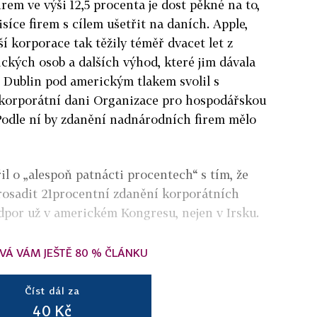
rem ve výši 12,5 procenta je dost pěkné na to,
síce firem s cílem ušetřit na daních. Apple,
í korporace tak těžily téměř dvacet let z
ckých osob a dalších výhod, které jim dávala
le Dublin pod americkým tlakem svolil s
 korporátní dani Organizace pro hospodářskou
Podle ní by zdanění nadnárodních firem mělo
 o „alespoň patnácti procentech“ s tím, že
rosadit 21procentní zdanění korporátních
odpor už v americkém Kongresu, nejen v Irsku.
VÁ VÁM JEŠTĚ 80 % ČLÁNKU
Číst dál za
40 Kč