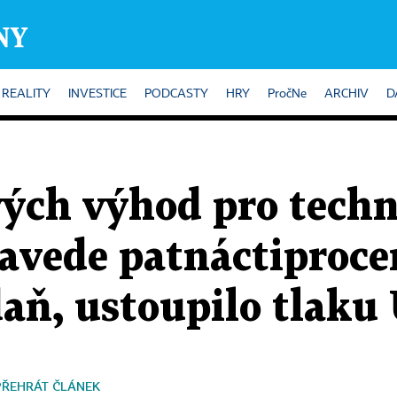
REALITY
INVESTICE
PODCASTY
HRY
PročNe
ARCHIV
D
ých výhod pro techn
zavede patnáctiproce
daň, ustoupilo tlaku
PŘEHRÁT ČLÁNEK