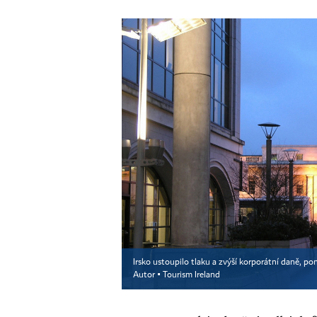
Irsko ustoupilo tlaku a zvýší korporátní daně, p
Autor ▪
Tourism Ireland