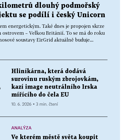
 kilometrů dlouhý podmořský
jektu se podílí i český Unicorn
ovem energetickým. Také dnes je propojen skrze
m ostrovem – Velkou Británií. To se má do roku
osové soustavy EirGrid aktuálně buduje...
Hliníkárna, která dodává
surovinu ruským zbrojovkám,
kazí image neutrálního Irska
o
mířícího do čela EU
10. 6. 2026 ▪ 3 min. čtení
ANALÝZA
Ve kterém městě světa koupit