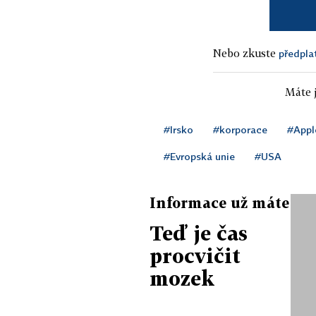
Nebo zkuste
předpla
Máte j
#Irsko
#korporace
#Appl
#Evropská unie
#USA
Informace už máte
Teď je čas
procvičit
mozek