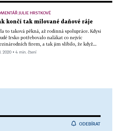
MENTÁŘ JULIE HRSTKOVÉ
ak končí tak milované daňové ráje
la to taková pěkná, až rodinná spolupráce. Kdysi
udé Irsko potřebovalo nalákat co nejvíc
zinárodních firem, a tak jim slíbilo, že když...
1. 2020 ▪ 4 min. čtení
ODEBÍRAT