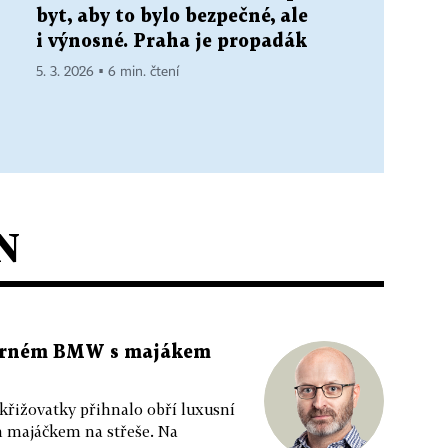
byt, aby to bylo bezpečné, ale
i výnosné. Praha je propadák
5. 3. 2026 ▪ 6 min. čtení
N
 černém BMW s majákem
 křižovatky přihnalo obří luxusní
m majáčkem na střeše. Na