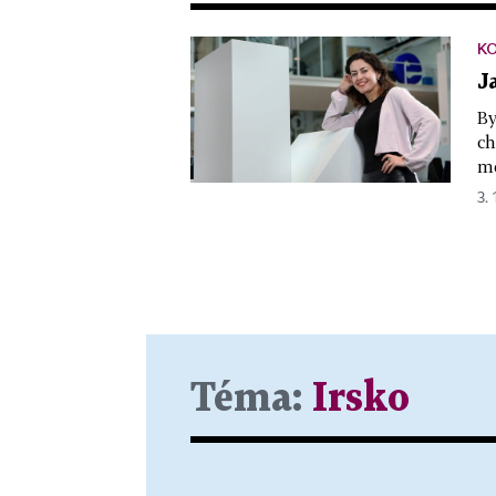
KO
J
By
ch
me
3. 
Téma:
Irsko