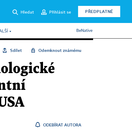
PŘEDPLATNÉ
Hledat
Přihlásit se
BeNative
ALŠÍ
Sdílet
Odemknout známému
ologické
ntní
 USA
ODEBÍRAT AUTORA