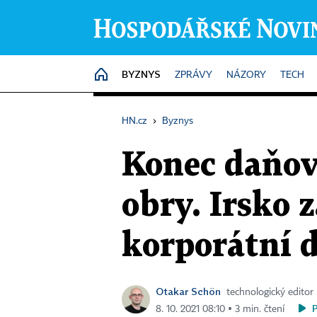
BYZNYS
HOME
ZPRÁVY
NÁZORY
TECH
HN.cz
›
Byznys
Konec daňov
obry. Irsko 
korporátní 
Otakar Schön
technologický editor
8. 10. 2021 08:10 ▪ 3 min. čtení