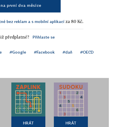
na první dva měsíce
za 80 Kč.
tné bez reklam a s mobilní aplikací
iž předplatné?
Přihlaste se
e
#Google
#Facebook
#daň
#OECD
HRÁT
HRÁT