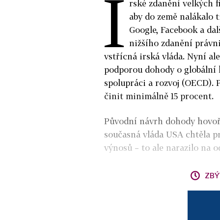
I
rské zdanění velkých fi
aby do země nalákalo ti
Google, Facebook a dalš
nižšího zdanění právni
vstřícná irská vláda. Nyní a
podporou dohody o globální
spolupráci a rozvoj (OECD). 
činit minimálně 15 procent.
Původní návrh dohody hovořil
současná vláda USA chtěla p
výnosů – to ale narazilo na 
ZBÝ