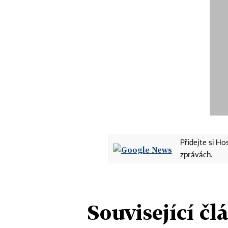
Přidejte si H
zprávách.
Související čl