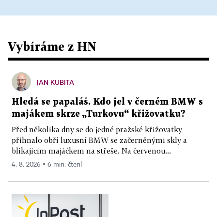
Vybíráme z HN
JAN KUBITA
Hledá se papaláš. Kdo jel v černém BMW s
majákem skrze „Turkovu“ křižovatku?
Před několika dny se do jedné pražské křižovatky
přihnalo obří luxusní BMW se začerněnými skly a
blikajícím majáčkem na střeše. Na červenou...
4. 8. 2026 ▪ 6 min. čtení