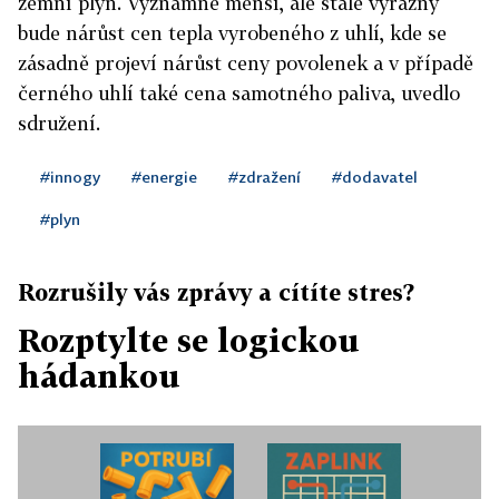
zemní plyn. Významně menší, ale stále výrazný
bude nárůst cen tepla vyrobeného z uhlí, kde se
zásadně projeví nárůst ceny povolenek a v případě
černého uhlí také cena samotného paliva, uvedlo
sdružení.
#innogy
#energie
#zdražení
#dodavatel
#plyn
Rozrušily vás zprávy a cítíte stres?
Rozptylte se logickou
hádankou