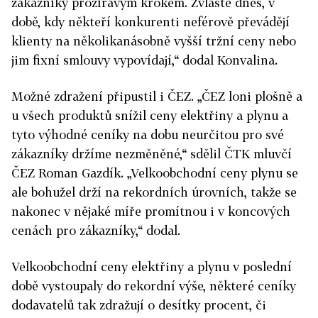
zákazníky prozíravým krokem. Zvláště dnes, v
době, kdy někteří konkurenti neférově převádějí
klienty na několikanásobně vyšší tržní ceny nebo
jim fixní smlouvy vypovídají,“ dodal Konvalina.
Možné zdražení připustil i ČEZ. „ČEZ loni plošně a
u všech produktů snížil ceny elektřiny a plynu a
tyto výhodné ceníky na dobu neurčitou pro své
zákazníky držíme nezměněné,“ sdělil ČTK mluvčí
ČEZ Roman Gazdík. „Velkoobchodní ceny plynu se
ale bohužel drží na rekordních úrovních, takže se
nakonec v nějaké míře promítnou i v koncových
cenách pro zákazníky,“ dodal.
Velkoobchodní ceny elektřiny a plynu v poslední
době vystoupaly do rekordní výše, některé ceníky
dodavatelů tak zdražují o desítky procent, či