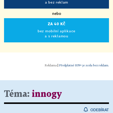
a bez reklam
nebo
ZA 40 KČ
bez mobilní aplikace
a s reklamou
|
Předplatné HN+ je zcela bez reklam.
Téma:
innogy
ODEBÍRAT