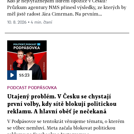
Kdo je nejvýraznějším lídrem opozice v Česku?
Průzkum agentury NMS přinesl výsledky, ze kterých by
měl jistě radost Jára Cimrman. Na prvním...
10. 8. 2026 ▪ 4 min. čtení
55:23
PODCAST PODPÁSOVKA
Utajený problém. V Česku se chystají
první volby, kdy sítě blokují politickou
reklamu. A hlavní oběť je nečekaná
V Podpásovce se tentokrát věnujeme tématu, o kterém
se vůbec nemluví. Meta začala blokovat politickou