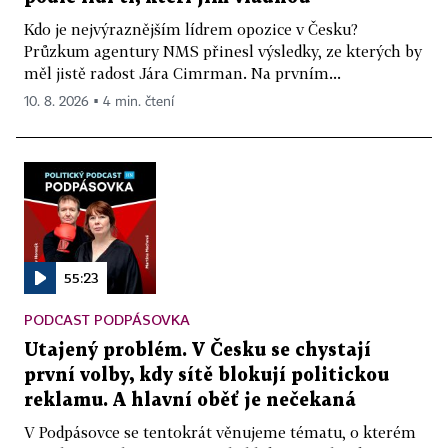
Kdo je nejvýraznějším lídrem opozice v Česku?
Průzkum agentury NMS přinesl výsledky, ze kterých by
měl jistě radost Jára Cimrman. Na prvním...
10. 8. 2026 ▪ 4 min. čtení
55:23
PODCAST PODPÁSOVKA
Utajený problém. V Česku se chystají
první volby, kdy sítě blokují politickou
reklamu. A hlavní oběť je nečekaná
V Podpásovce se tentokrát věnujeme tématu, o kterém