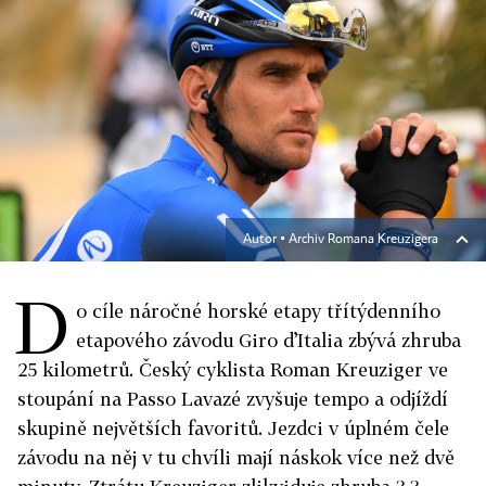
Autor ▪
Archiv Romana Kreuzigera
D
o cíle náročné horské etapy třítýdenního
etapového závodu Giro d’Italia zbývá zhruba
25 kilometrů. Český cyklista Roman Kreuziger ve
stoupání na Passo Lavazé zvyšuje tempo a odjíždí
skupině největších favoritů. Jezdci v úplném čele
závodu na něj v tu chvíli mají náskok více než dvě