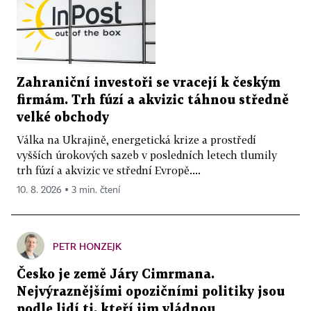
Zahraniční investoři se vracejí k českým
firmám. Trh fúzí a akvizic táhnou středně
velké obchody
Válka na Ukrajině, energetická krize a prostředí
vyšších úrokových sazeb v posledních letech tlumily
trh fúzí a akvizic ve střední Evropě....
10. 8. 2026 ▪ 3 min. čtení
PETR HONZEJK
Česko je země Járy Cimrmana.
Nejvýraznějšími opozičními politiky jsou
podle lidí ti, kteří jim vládnou