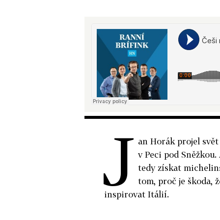
J
an Horák projel svět
v Peci pod Sněžkou. 
tedy získat michelin
tom, proč je škoda, 
inspirovat Itálií.