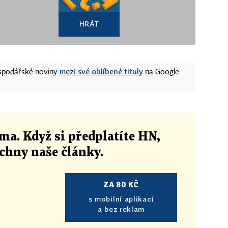
HRÁT
mezi své oblíbené tituly
ospodářské noviny
na Google
ma. Když si předplatíte HN,
echny naše články
.
ZA 80 KČ
s mobilní aplikací
a bez reklam