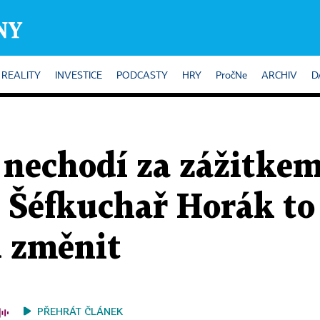
REALITY
INVESTICE
PODCASTY
HRY
PročNe
ARCHIV
D
o nechodí za zážitkem
 Šéfkuchař Horák to 
 změnit
PŘEHRÁT ČLÁNEK