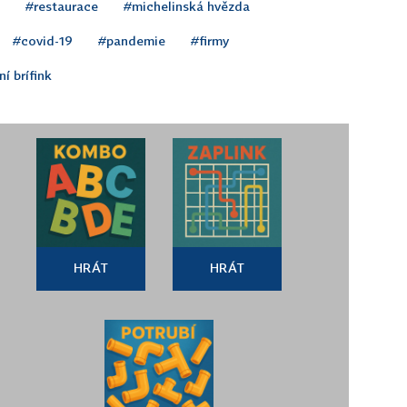
#restaurace
#michelinská hvězda
#covid-19
#pandemie
#firmy
í brífink
HRÁT
HRÁT