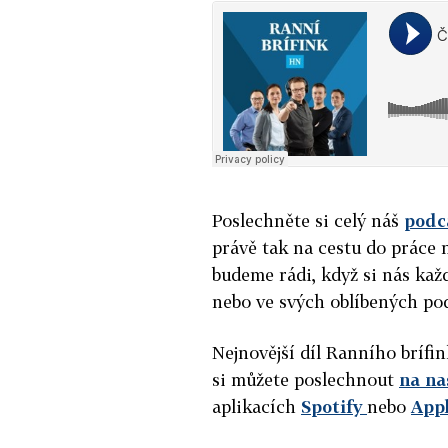
Poslechněte si celý náš
podc
právě tak na cestu do práce n
budeme rádi, když si nás ka
nebo ve svých oblíbených po
Nejnovější díl Ranního brífi
si můžete poslechnout
na na
aplikacích
Spotify
nebo
App