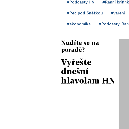
#Podcasty HN
#Ranní brífink
#Pec pod Sněžkou
#vaření
#ekonomika
#Podcasty: Rann
Nudíte se na
poradě?
Vyřešte
dnešní
hlavolam HN