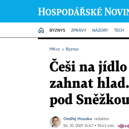
BYZNYS
HOME
ZPRÁVY
NÁZORY
TECH
HN.cz
›
Byznys
Češi na jídl
zahnat hlad.
pod Sněžkou
Ondřej Houska
redaktor
26. 10. 2021 14:47 ▪ 10:43 min.