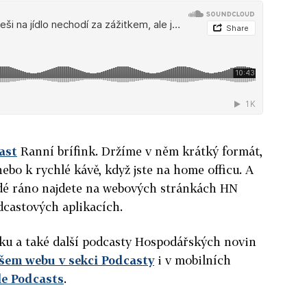
ast
Ranní brífink. Držíme v něm krátký formát,
ebo k rychlé kávě, když jste na home officu. A
ždé ráno najdete na webových stránkách HN
dcastových aplikacích.
nku a také další podcasty Hospodářských novin
šem webu v sekci Podcasty
i v mobilních
le Podcasts
.