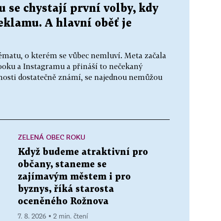
 se chystají první volby, kdy
reklamu. A hlavní oběť je
ématu, o kterém se vůbec nemluví. Meta začala
ooku a Instagramu a přináší to nečekaný
ejnosti dostatečně známí, se najednou nemůžou
ZELENÁ OBEC ROKU
Když budeme atraktivní pro
občany, staneme se
zajímavým městem i pro
byznys, říká starosta
oceněného Rožnova
7. 8. 2026 ▪ 2 min. čtení