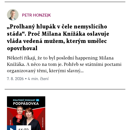
PETR HONZEJK
„Prolhaný hlupák v čele nemyslícího
stáda“. Proč Milana Knížáka oslavuje
vláda vedená mužem, kterým umělec
opovrhoval
Někteří říkají, že to byl poslední happening Milana
Knížáka. A něco na tom je. Pohřeb se státními poctami
organizovaný těmi, kterými slavný...
7. 8. 2026 ▪ 4 min. čtení
55:23