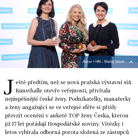
Autor ▪
HN – Matej Slávik
J
eště předtím, než se nová pražská výstavní síň
Kunsthalle otevře veřejnosti, přivítala
nejúspěšnější české ženy. Podnikatelky, manažerky
a ženy angažující se ve veřejné sféře si přišly
převzít ocenění v anketě TOP ženy Česka, kterou
již 17 let pořádají Hospodářské noviny. Vítězky i
letos vybírala odborná porota složená ze zástupců