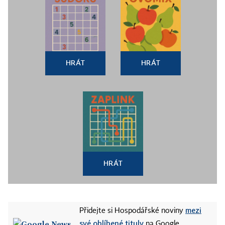
HRÁT
HRÁT
HRÁT
mezi
Přidejte si Hospodářské noviny
své oblíbené tituly
na Google