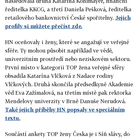
následovala druhá Katarína Kohlmayer, finanční
ředitelka KKCG, a třetí Daniela Pešková, ředitelka
retailového bankovnictví České spořitelny.
Jejich
profily si můžete přečíst zde.
HN oceňovaly i ženy, které se angažují ve veřejné
sféře. Ty mohou působit například ve vědě,
univerzitním prostředí nebo neziskovém sektoru.
První místo v kategorii TOP žena veřejné sféry
obsadila Katarína Vlčková z Nadace rodiny
Vlčkových. Druhá skončila předsedkyně Akademie
věd Eva Zažímalová, na třetím místě pak rektorka
Mendelovy univerzity v Brně Danuše Nerudová.
Také jejich příběhy HN popsaly ve speciálním
textu.
Součástí ankety TOP ženy Česka je i Síň slávy, do