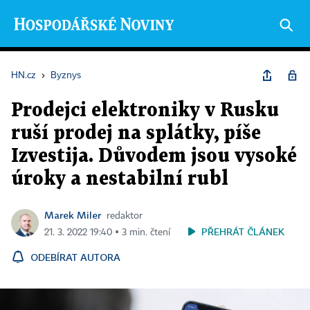
HN.cz
›
Byznys
Prodejci elektroniky v Rusku
ruší prodej na splátky, píše
Izvestija. Důvodem jsou vysoké
úroky a nestabilní rubl
Marek Miler
redaktor
PŘEHRÁT ČLÁNEK
21. 3. 2022 19:40 ▪ 3 min. čtení
ODEBÍRAT AUTORA