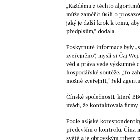
„Každému z těchto algoritmů 
může zaměřit úsilí o prosazo
jaký je další krok k tomu, aby
předpisům,“ dodala.
Poskytnuté informace byly „s
zveřejněno“, myslí si Čaj Wej
věd a práva vede výzkumné ce
hospodářské soutěže. „To zah
možné zveřejnit,“ řekl agent
Čínské společnosti, které BBC
uvádí, že kontaktovala firmy
Podle asijské korespondentk
především o kontrolu. Čína m
světě a je obrovským trhem pr