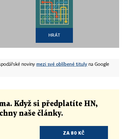
HRÁT
mezi své oblíbené tituly
ospodářské noviny
na Google
ma. Když si předplatíte HN,
echny naše články
.
ZA 80 KČ