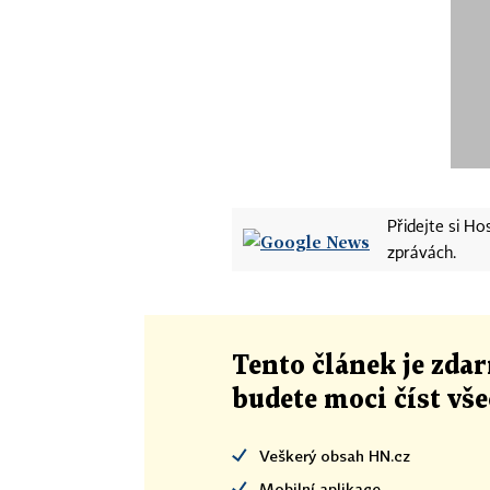
Přidejte si H
zprávách.
Tento článek
je
zdar
budete moci číst vš
Veškerý obsah HN.cz
Mobilní aplikace