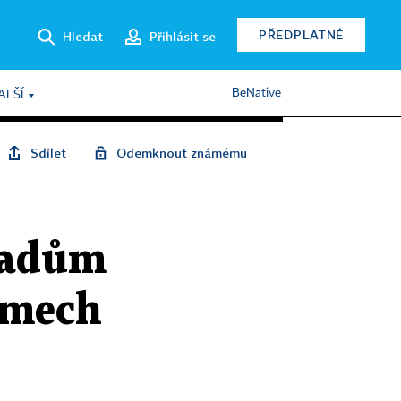
PŘEDPLATNÉ
Hledat
Přihlásit se
BeNative
ALŠÍ
Sdílet
Odemknout známému
řadům
itmech