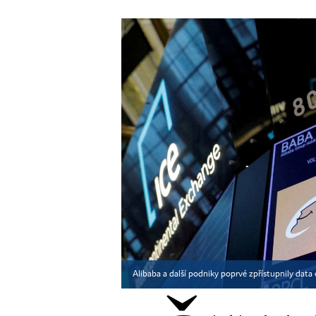
Alibaba a další podniky poprvé zpřístupnily dat