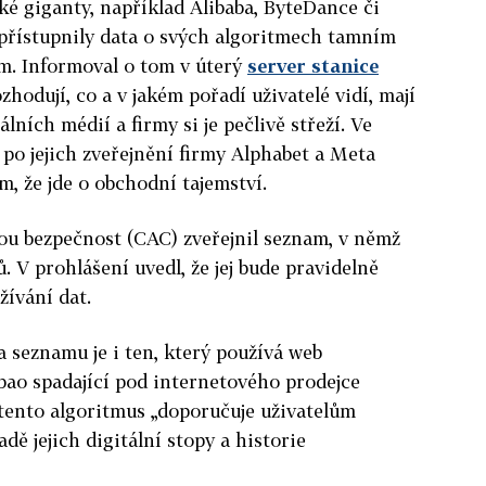
ké giganty, například Alibaba, ByteDance či
přístupnily data o svých algoritmech tamním
m. Informoval o tom v úterý
server stanice
zhodují, co a v jakém pořadí uživatelé vidí, mají
lních médií a firmy si je pečlivě střeží. Ve
po jejich zveřejnění firmy Alphabet a Meta
, že jde o obchodní tajemství.
ou bezpečnost (CAC) zveřejnil seznam, v němž
ů. V prohlášení uvedl, že jej bude pravidelně
žívání dat.
 seznamu je i ten, který používá web
ao spadající pod internetového prodejce
tento algoritmus „doporučuje uživatelům
dě jejich digitální stopy a historie