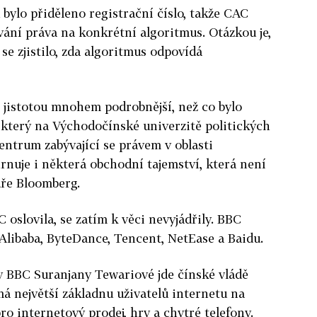
bylo přiděleno registrační číslo, takže CAC
vání práva na konkrétní algoritmus. Otázkou je,
 se zjistilo, zda algoritmus odpovídá
 jistotou mnohem podrobnější, než co bylo
, který na Východočínské univerzitě politických
ntrum zabývající se právem v oblasti
rnuje i některá obchodní tajemství, která není
uře Bloomberg.
 oslovila, se zatím k věci nevyjádřily. BBC
 Alibaba, ByteDance, Tencent, NetEase a Baidu.
y BBC Suranjany Tewariové jde čínské vládě
á největší základnu uživatelů internetu na
o internetový prodej, hry a chytré telefony.