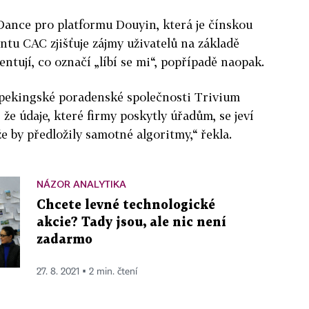
Dance pro platformu Douyin, která je čínskou
tu CAC zjišťuje zájmy uživatelů na základě
ntují, co označí „líbí se mi“, popřípadě naopak.
 pekingské poradenské společnosti Trivium
že údaje, které firmy poskytly úřadům, se jeví
že by předložily samotné algoritmy,“ řekla.
NÁZOR ANALYTIKA
Chcete levné technologické
akcie? Tady jsou, ale nic není
zadarmo
27. 8. 2021 ▪ 2 min. čtení