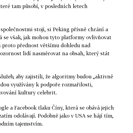
teré tam působí, v posledních letech
společnostmi stojí, si Peking přísně chrání a
vá se však, jak mohou tyto platformy ovlivňovat
vá proto přednost většímu dohledu nad
ozornost lidí nasměrovat na obsah, který stát
lužeb, aby zajistili, že algoritmy budou „aktivně
budou využívány k podpoře rozmařilosti,
ování kultury celebrit.
le a Facebook tlaku Číny, která se obává jejich
atím odolávají. Podobně jako v USA se hájí tím,
hodním tajemstvím.