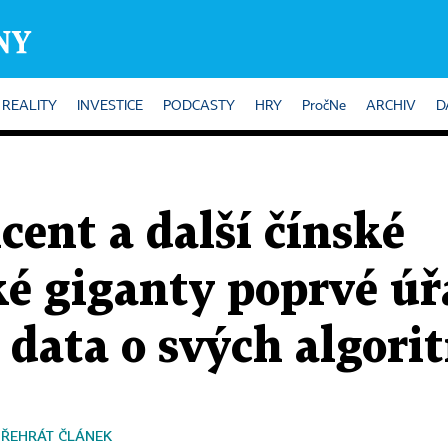
REALITY
INVESTICE
PODCASTY
HRY
PročNe
ARCHIV
D
cent a další čínské
ké giganty poprvé ú
 data o svých algor
PŘEHRÁT ČLÁNEK