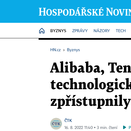
BYZNYS
HOME
ZPRÁVY
NÁZORY
TECH
HN.cz
›
Byznys
Alibaba, Ten
technologic
zpřístupnily
ČTK
16. 8. 2022 11:40 ▪ 3 min. čtení