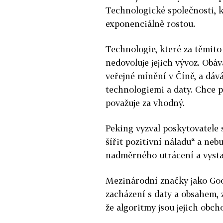
Technologické společnosti, k
exponenciálně rostou.
Technologie, které za těmito 
nedovoluje jejich vývoz. Obá
veřejné mínění v Číně, a dá
technologiemi a daty. Chce p
považuje za vhodný.
Peking vyzval poskytovatele s
šířit pozitivní náladu“ a ne
nadměrného utrácení a vystav
Mezinárodní značky jako Goog
zacházení s daty a obsahem, z
že algoritmy jsou jejich obc