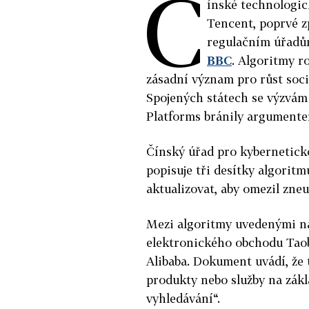
Č
ínské technologic
Tencent, poprvé z
regulačním úřadů
BBC
. Algoritmy ro
zásadní význam pro růst sociá
Spojených státech se výzvám 
Platforms bránily argumentem
Čínský úřad pro kybernetick
popisuje tři desítky algoritm
aktualizovat, aby omezil zneu
Mezi algoritmy uvedenými na
elektronického obchodu Taob
Alibaba. Dokument uvádí, že 
produkty nebo služby na zákla
vyhledávání“.