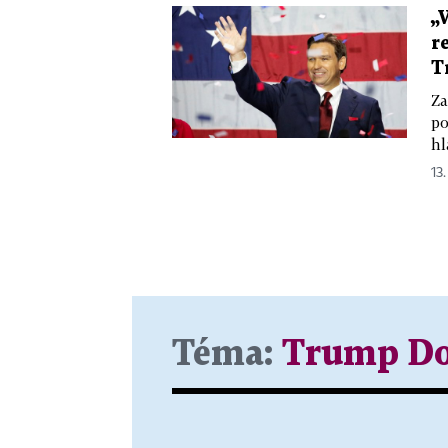
„
r
T
Za
po
hl
13.
Téma:
Trump Do