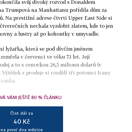
dokončila svůj divoký rozvod s Donaldem
na Trumpová na Manhattanu pořídila dům za
ů. Na prestižní adrese čtvrti Upper East Side si
čtverečních nechala vyzdobit zlatem, kde to jen
ihovny a lustry až po kohoutky v umyvadle.
ní lyžařka, která se pod dívčím jménem
zemřela v červenci ve věku 73 let. Její
dej a to s cenovkou 26,5 milionu dolarů (v
 Výtěžek z prodeje si rozdělí tři potomci Ivany
Ivanka.
VÁ VÁM JEŠTĚ 80 % ČLÁNKU
Číst dál za
40 Kč
na první dva měsíce