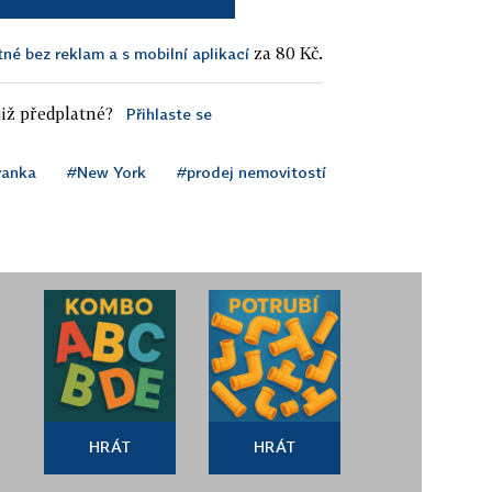
za 80 Kč.
tné bez reklam a s mobilní aplikací
iž předplatné?
Přihlaste se
vanka
#New York
#prodej nemovitostí
HRÁT
HRÁT