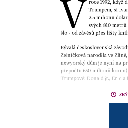
V
roce 1992, když 
Trumpem, si Iva
2,5 milionu dolar
svých 810 metrů 
šlo - od závěsů přes lišty kn
Bývalá československá závod
Zelníčková narodila ve Zlíně, 
newyorský dům je nyní na pro
přepočtu 650 milionů korun).
Trumpové: Donald jr., Eric a 
ZBÝ