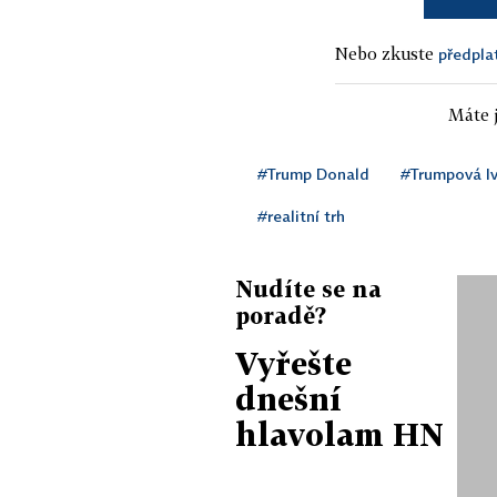
Nebo zkuste
předpla
Máte j
#Trump Donald
#Trumpová I
#realitní trh
Nudíte se na
poradě?
Vyřešte
dnešní
hlavolam HN