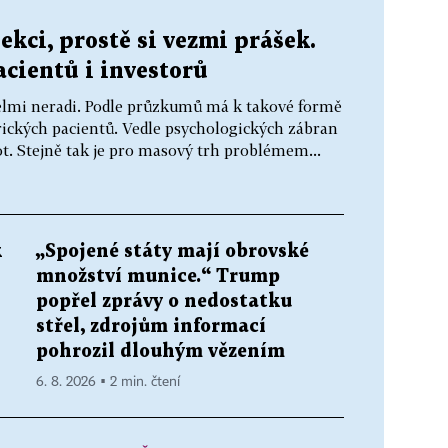
ekci, prostě si vezmi prášek.
acientů i investorů
n velmi neradi. Podle průzkumů má k takové formě
rických pacientů. Vedle psychologických zábran
t. Stejně tak je pro masový trh problémem...
k
„Spojené státy mají obrovské
množství munice.“ Trump
popřel zprávy o nedostatku
střel, zdrojům informací
pohrozil dlouhým vězením
6. 8. 2026 ▪ 2 min. čtení