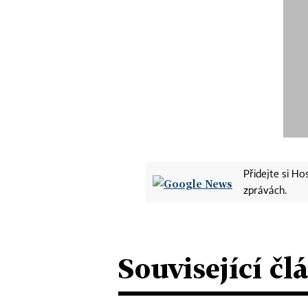
Přidejte si H
zprávách.
Související čl