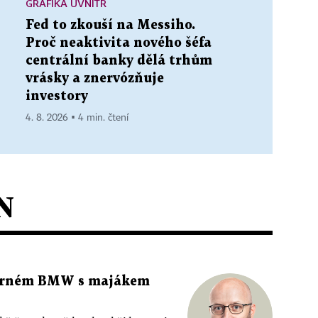
GRAFIKA UVNITŘ
Fed to zkouší na Messiho.
Proč neaktivita nového šéfa
centrální banky dělá trhům
vrásky a znervózňuje
investory
4. 8. 2026 ▪ 4 min. čtení
N
 černém BMW s majákem