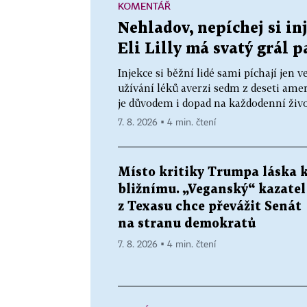
KOMENTÁŘ
Nehladov, nepíchej si inj
Eli Lilly má svatý grál p
Injekce si běžní lidé sami píchají je
užívání léků averzi sedm z deseti ame
je důvodem i dopad na každodenní živo
7. 8. 2026 ▪ 4 min. čtení
Místo kritiky Trumpa láska 
bližnímu. „Veganský“ kazatel
z Texasu chce převážit Senát
na stranu demokratů
7. 8. 2026 ▪ 4 min. čtení