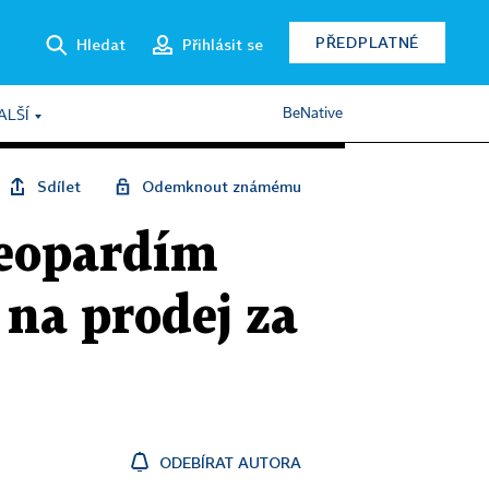
PŘEDPLATNÉ
Hledat
Přihlásit se
BeNative
ALŠÍ
Sdílet
Odemknout známému
leopardím
na prodej za
ODEBÍRAT AUTORA