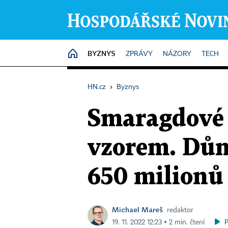
BYZNYS
HOME
ZPRÁVY
NÁZORY
TECH
HN.cz
›
Byznys
Smaragdové 
vzorem. Dům
650 milionů
Michael Mareš
redaktor
19. 11. 2022 12:23 ▪ 2 min. čtení