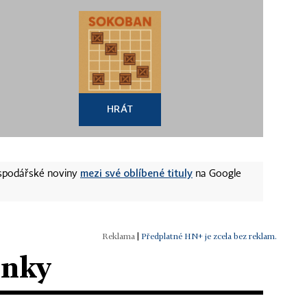
HRÁT
mezi své oblíbené tituly
ospodářské noviny
na Google
|
Předplatné HN+ je zcela bez reklam.
ánky