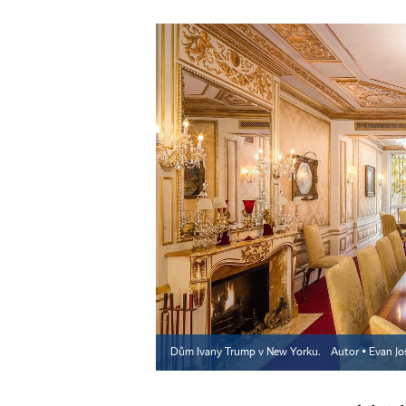
Dům Ivany Trump v New Yorku.
Autor ▪
Evan Jo