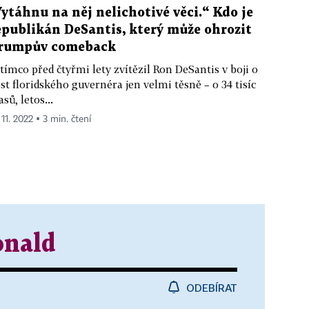
Vytáhnu na něj nelichotivé věci.“ Kdo je
epublikán DeSantis, který může ohrozit
rumpův comeback
tímco před čtyřmi lety zvítězil Ron DeSantis v boji o
st floridského guvernéra jen velmi těsně – o 34 tisíc
asů, letos...
 11. 2022 ▪ 3 min. čtení
nald
ODEBÍRAT