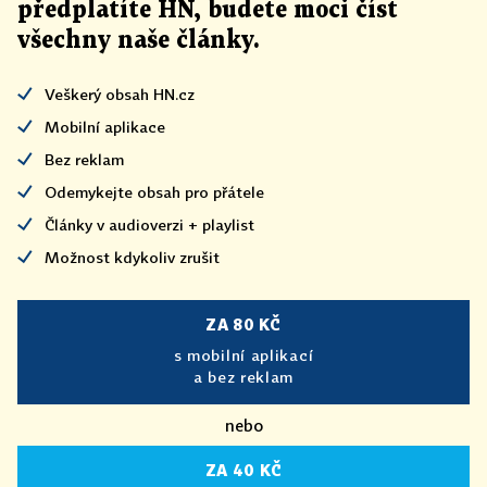
předplatíte HN, budete moci číst
všechny naše články
.
Veškerý obsah HN.cz
Mobilní aplikace
Bez reklam
Odemykejte obsah pro přátele
Články v audioverzi + playlist
Možnost kdykoliv zrušit
ZA 80 KČ
s mobilní aplikací
a bez reklam
nebo
ZA 40 KČ