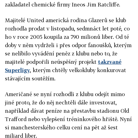
zakladatel chemické firmy Ineos Jim Ratcliffe.
Majitelé United americká rodina Glazerů se klub
rozhodla prodat v listopadu, sedmnáct let poté, co
ho v roce 2005 koupila za 790 milionů liber.
Od té
doby v něm vydrželi i přes odpor fanoušků, kterým
se nelíbilo vyvádění peněz z klubu nebo to, že
majitelé podpořili neúspěšný projekt
takzvané
Superligy
, kterým chtěly velkokluby konkurovat
stávajícím soutěžím.
Američané se nyní rozhodli z klubu odejít mimo
jiné proto, že do něj nechtěli dále investovat,
například dávat peníze na přestavbu stadionu Old
Trafford nebo vylepšení tréninkového hřiště.
Nyní
si manchesterského celku cení na pět až šest
miliard liber.