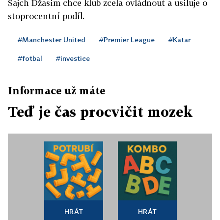
Šajch Džasim chce klub zcela ovládnout a usiluje o
stoprocentní podíl.
#Manchester United
#Premier League
#Katar
#fotbal
#investice
Informace už máte
Teď je čas procvičit mozek
HRÁT
HRÁT