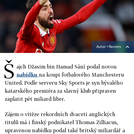
Autor ▪
Reuters
Š
ajch Džasim bin Hamad Sání podal novou
nabídku
na koupi fotbalového Manchesteru
United. Podle serveru Sky Sports je syn bývalého
katarského premiéra za slavný klub připraven
zaplatit pět miliard liber.
Zájem o vítěze rekordních dvaceti anglických
titulů má i finský podnikatel Thomas Zilliacus,
upravenou nabídku podal také britský miliardář a