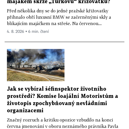
majákem skrze „Turkovu“ křižovatku?
Před několika dny se do jedné pražské křižovatky
přihnalo obří luxusní BMW se začerněnými skly a
blikajícím majáčkem na střeše. Na červenou...
4. 8. 2026 ▪ 6 min. čtení
Jak se vybíral šéfinspektor životního
prostředí? Komise loajální Motoristům a
životopis zpochybňovaný nevládními
organizacemi
Značný rozruch a kritiku opozice vzbudilo na konci
června jmenování v oboru neznámého právníka Pavla