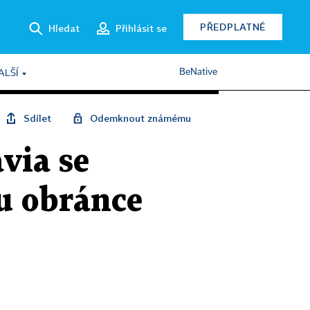
PŘEDPLATNÉ
Hledat
Přihlásit se
BeNative
ALŠÍ
Sdílet
Odemknout známému
via se
u obránce