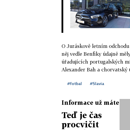
O Juráskově letním odchodu d
něj vedle Benfiky údajně měl
úřadujících portugalských mi
Alexander Bah a chorvatský 
#fotbal
#Slavia
Informace už máte
Teď je čas
procvičit