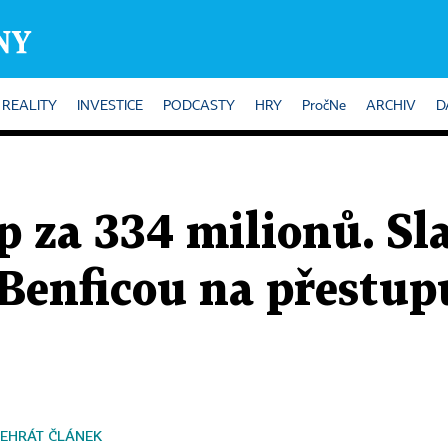
REALITY
INVESTICE
PODCASTY
HRY
PročNe
ARCHIV
D
 za 334 milionů. Sla
 Benficou na přestup
EHRÁT ČLÁNEK