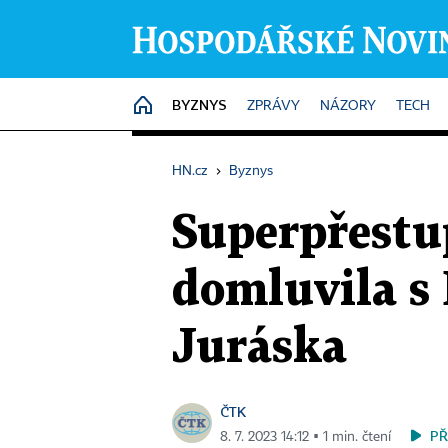
BYZNYS
HOME
ZPRÁVY
NÁZORY
TECH
HN.cz
›
Byznys
Superpřestup
domluvila s
Juráska
ČTK
PŘ
8. 7. 2023 14:12 ▪ 1 min. čtení