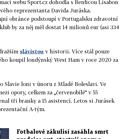
ormací webu Sport.cz dohodla s Benficou Lisabon
ového reprezentanta Davida Juráska.
ajní obránce podstoupí v Portugalsku zdravotní
klub by za něj měl dostat 14 milionů eur (asi 334
jdražším
slávistou
v historii. Více stál pouze
ého koupil londýnský West Ham v roce 2020 za
o Slavie loni v únoru z Mladé Boleslavi. Ve
ezi opory, celkem za „červenobílé“ v 55
al tři branky a 15 asistencí. Letos si Jurásek
eprezentační A-tým.
Fotbalové zákulisí zasáhla smrt