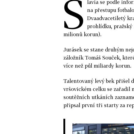
S
lavia se podle inf
na přestupu fotbal
Dvaadvacetiletý kr
prohlídku, pražský 
milionů korun).
Jurásek se stane druhým ne
záložník Tomáš Souček, kter
více než půl miliardy korun.
Talentovaný levý bek přišel d
vršovickém celku se zařadil m
soutěžních utkáních zaznamen
připsal první tři starty za r