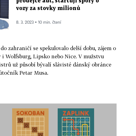
prodejce aut, startují spory o
vozy za stovky milionů
8. 3. 2023 ▪ 10 min. čtení
o zahraničí se spekulovalo delší dobu, zájem o
y i Wolfsburg, Lipsko nebo Nice. V mužstvu
strů už působí bývalí slávisté dánský obránce
útočník Petar Musa.