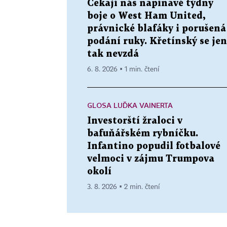
Čekají nás napínavé týdny
boje o West Ham United,
právnické blafáky i porušená
podání ruky. Křetínský se jen
tak nevzdá
6. 8. 2026 ▪ 1 min. čtení
GLOSA LUĎKA VAINERTA
Investorští žraloci v
bafuňářském rybníčku.
Infantino popudil fotbalové
velmoci v zájmu Trumpova
okolí
3. 8. 2026 ▪ 2 min. čtení