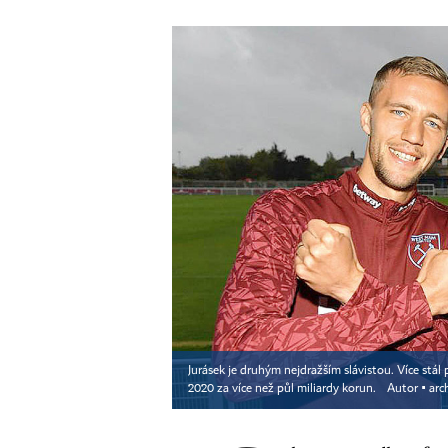
Jurásek je druhým nejdražším slávistou. Více st
2020 za více než půl miliardy korun.
Autor ▪
arc