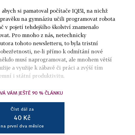
, abych si pamatoval počítače IQ151, na nichž
m pravěku na gymnáziu učili programovat robota
ač v pojetí tehdejšího školství znamenalo
ovat. Pro mnoho z nás, netechnicky
tora tohoto newsletteru, to byla tristní
 obezřetnosti, ne-li přímo k odmítání nové
 někdo musí naprogramovat, ale mnohem větší
užije a využije k zábavě či práci a zvýší tím
remní i státní produktivitu.
VÁ VÁM JEŠTĚ 90 % ČLÁNKU
Číst dál za
40 Kč
na první dva měsíce