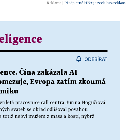
|
Předplatné HN+ je zcela bez reklam.
eligence
ODEBÍRAT
ence. Čína zakázala AI
 omezuje, Evropa zatím zkoumá
omiku
etiletá pracovnice call centra Jurina Nogučiová
ých svateb se obřad odlišoval povahou
e totiž nebyl mužem z masa a kostí, nýbrž