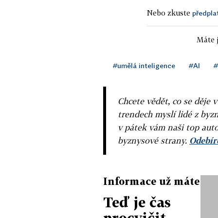
Nebo zkuste
předpla
Máte j
#umělá inteligence
#AI
#
Chcete vědět, co se děje 
trendech myslí lidé z byzn
v pátek vám naši top auto
byznysové strany.
Odebíre
Informace už máte
Teď je čas
procvičit