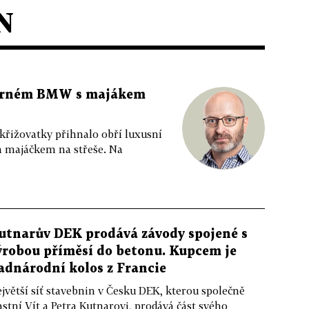
N
 černém BMW s majákem
 křižovatky přihnalo obří luxusní
m majáčkem na střeše. Na
utnarův DEK prodává závody spojené s
ýrobou příměsí do betonu. Kupcem je
adnárodní kolos z Francie
jvětší síť stavebnin v Česku DEK, kterou společně
astní Vít a Petra Kutnarovi, prodává část svého