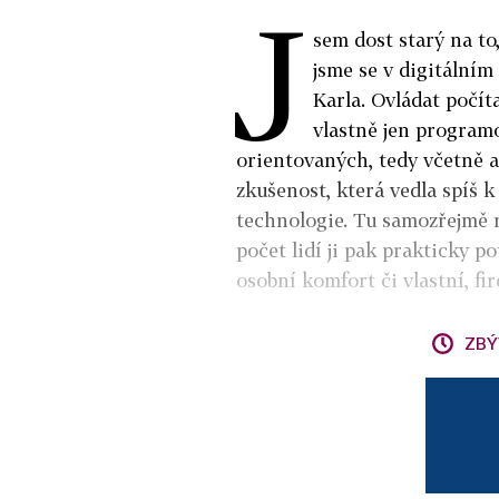
J
sem dost starý na to
jsme se v digitální
Karla. Ovládat počít
vlastně jen program
orientovaných, tedy včetně au
zkušenost, která vedla spíš k
technologie. Tu samozřejmě
počet lidí ji pak prakticky po
osobní komfort či vlastní, fi
ZBÝ