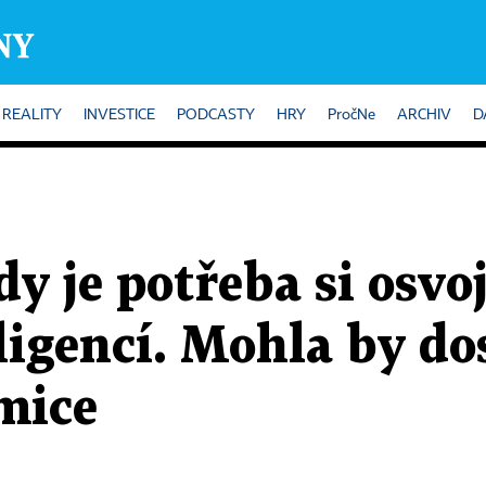
REALITY
INVESTICE
PODCASTY
HRY
PročNe
ARCHIV
D
dy je potřeba si osvoj
ligencí. Mohla by do
mice