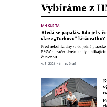
Vybíráme z H
JAN KUBITA
Hledá se papaláš. Kdo jel v
skrze „Turkovu“ křižovatku?
Před několika dny se do jedné pražské
BMW se začerněnými skly a blikající
červenou...
4. 8. 2026 ▪ 6 min. čtení
K
v
n
Ne
vl