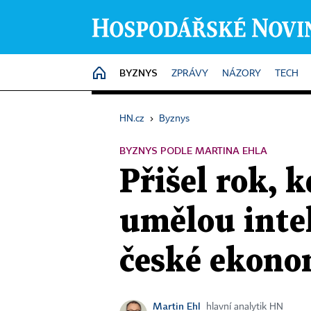
BYZNYS
HOME
ZPRÁVY
NÁZORY
TECH
HN.cz
›
Byznys
BYZNYS PODLE MARTINA EHLA
Přišel rok, k
umělou inte
české ekono
Martin Ehl
hlavní analytik HN