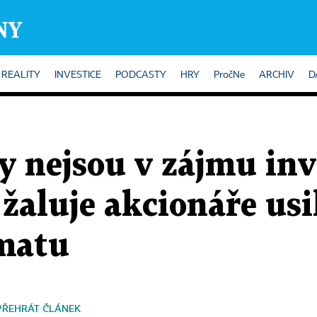
REALITY
INVESTICE
PODCASTY
HRY
PročNe
ARCHIV
D
y nejsou v zájmu inv
aluje akcionáře usil
matu
PŘEHRÁT ČLÁNEK