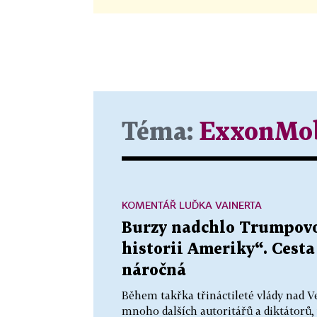
Téma:
ExxonMob
KOMENTÁŘ LUĎKA VAINERTA
Burzy nadchlo Trumpovo 
historii Ameriky“. Cest
náročná
Během takřka třináctileté vlády nad V
mnoho dalších autoritářů a diktátorů,