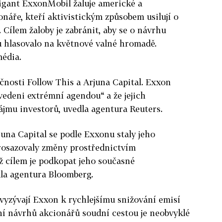
igant ExxonMobil žaluje americké a
náře, kteří aktivistickým způsobem usilují o
 Cílem žaloby je zabránit, aby se o návrhu
 hlasovalo na květnové valné hromadě.
média.
čnosti Follow This a Arjuna Capital. Exxon
 „vedeni extrémní agendou“ a že jejich
jmu investorů, uvedla agentura Reuters.
juna Capital se podle Exxonu staly jeho
prosazovaly změny prostřednictvím
ž cílem je podkopat jeho současné
ala agentura Bloomberg.
 vyzývají Exxon k rychlejšímu snižování emisí
ní návrhů akcionářů soudní cestou je neobvyklé