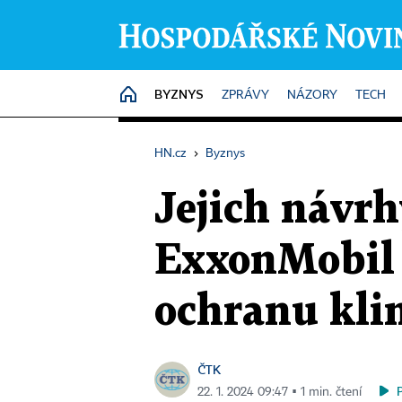
BYZNYS
HOME
ZPRÁVY
NÁZORY
TECH
HN.cz
›
Byznys
Jejich návrh
ExxonMobil ž
ochranu kli
ČTK
22. 1. 2024 09:47 ▪ 1 min. čtení