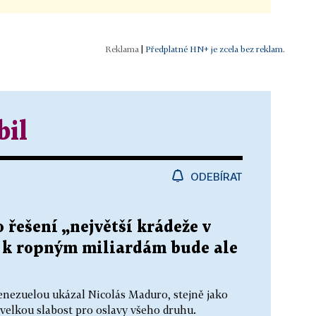
|
Předplatné HN+ je zcela bez reklam.
il
ODEBÍRAT
řešení „největší krádeže v
a k ropným miliardám bude ale
enezuelou ukázal Nicolás Maduro, stejně jako
 velkou slabost pro oslavy všeho druhu.