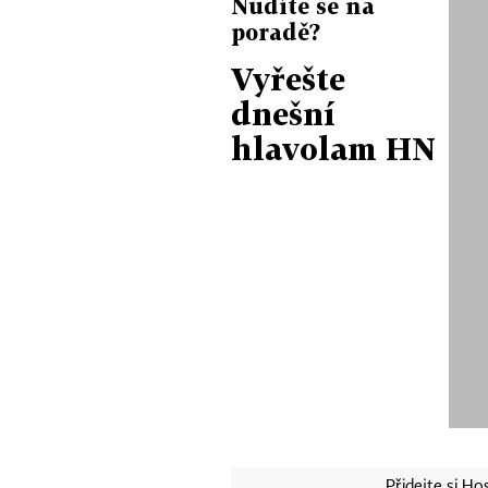
Nudíte se na
poradě?
Vyřešte
dnešní
hlavolam HN
Přidejte si H