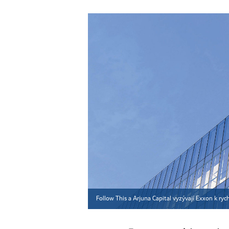
Follow This a Arjuna Capital vyzývají Exxon k ryc