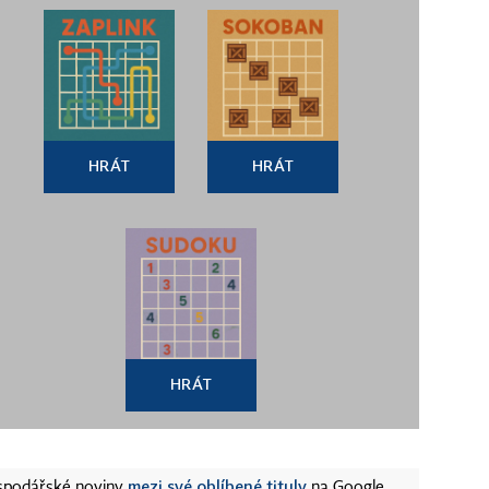
HRÁT
HRÁT
HRÁT
mezi své oblíbené tituly
ospodářské noviny
na Google