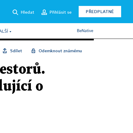
PŘEDPLATNÉ
Hledat
Přihlásit se
BeNative
ALŠÍ
Sdílet
Odemknout známému
estorů.
ující o