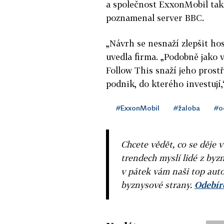
a společnost ExxonMobil tako
poznamenal server BBC.
„Návrh se nesnaží zlepšit ho
uvedla firma. „Podobně jako 
Follow This snaží jeho pros
podnik, do kterého investují
#ExxonMobil
#žaloba
#o
Chcete vědět, co se děje 
trendech myslí lidé z byzn
v pátek vám naši top auto
byznysové strany.
Odebíre