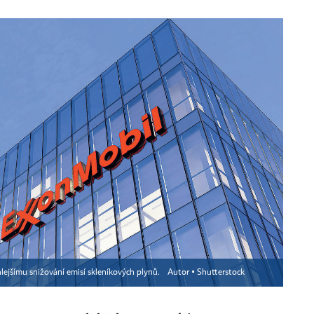
hlejšímu snižování emisí skleníkových plynů.
Autor ▪
Shutterstock