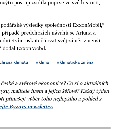
výto postup zvolila poprvé ve své historii,
spodářské výsledky společnosti ExxonMobil,“
v případě předchozích návrhů se Arjuna a
třednictvím uskutečňovat svůj záměr zmenšit
,“ dodal ExxonMobil.
chrana klimatu
#klima
#klimatická změna
v české a světové ekonomice? Co si o aktuálních
ysu, majitelé firem a jejich šéfové? Každý týden
ři přinášejí výběr toho nejlepšího a pohled z
jte Byznys newsletter.