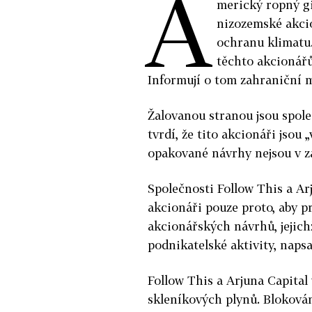
A
merický ropný g
nizozemské akcio
ochranu klimatu.
těchto akcionářů
Informují o tom zahraniční 
Žalovanou stranou jsou spole
tvrdí, že tito akcionáři jsou
opakované návrhy nejsou v zá
Společnosti Follow This a Ar
akcionáři pouze proto, aby 
akcionářských návrhů, jejich
podnikatelské aktivity, naps
Follow This a Arjuna Capital
skleníkových plynů. Bloková