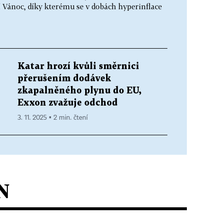
í Vánoc, díky kterému se v dobách hyperinflace
Katar hrozí kvůli směrnici
přerušením dodávek
zkapalněného plynu do EU,
Exxon zvažuje odchod
3. 11. 2025 ▪ 2 min. čtení
N