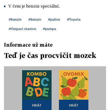
V čem je benzin speciální.
#benzín
#benzin
#palivo
#Toyota
#čerpací stanice
#pumpa
Informace už máte
Teď je čas procvičit mozek
HRÁT
HRÁT