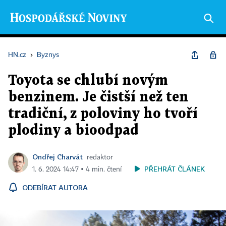
HN.cz
›
Byznys
Toyota se chlubí novým
benzinem. Je čistší než ten
tradiční, z poloviny ho tvoří
plodiny a bioodpad
Ondřej Charvát
redaktor
PŘEHRÁT ČLÁNEK
1. 6. 2024 14:47 ▪ 4 min. čtení
ODEBÍRAT AUTORA