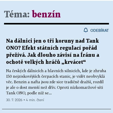
Téma:
benzín
ODEBÍRAT
Na dálnici jen o tři koruny nad Tank
ONO? Efekt státních regulací pořád
přežívá. Jak dlouho závisí na Íránu a
ochotě velkých hráčů „krvácet“
Na českých dálnicích a hlavních silnicích, kde je zhruba
150 nejziskovějších čerpacích stanic, je vidět neobvyklá
věc. Benzin a nafta jsou zde sice tradičně dražší, rozdíl
je ale o dost menší než dřív. Oproti nízkomaržové síti
Tank ONO, podle níž se...
30. 7. 2026 ▪ 4 min. čtení