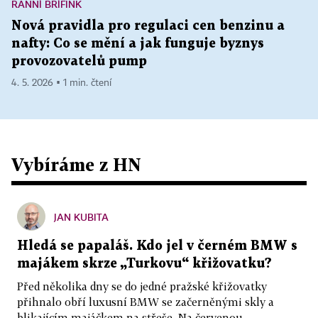
RANNÍ BRÍFINK
Nová pravidla pro regulaci cen benzinu a
nafty: Co se mění a jak funguje byznys
provozovatelů pump
4. 5. 2026 ▪ 1 min. čtení
Vybíráme z HN
JAN KUBITA
Hledá se papaláš. Kdo jel v černém BMW s
majákem skrze „Turkovu“ křižovatku?
Před několika dny se do jedné pražské křižovatky
přihnalo obří luxusní BMW se začerněnými skly a
blikajícím majáčkem na střeše. Na červenou...