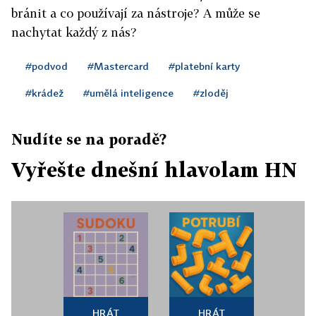
bránit a co používají za nástroje? A může se
nachytat každý z nás?
#podvod
#Mastercard
#platební karty
#krádež
#umělá inteligence
#zloděj
Nudíte se na poradě?
Vyřešte dnešní hlavolam HN
HRÁT
HRÁT