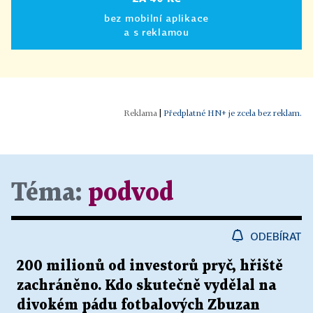
bez mobilní aplikace
a s reklamou
|
Předplatné HN+ je zcela bez reklam.
Téma:
podvod
ODEBÍRAT
200 milionů od investorů pryč, hřiště
zachráněno. Kdo skutečně vydělal na
divokém pádu fotbalových Zbuzan