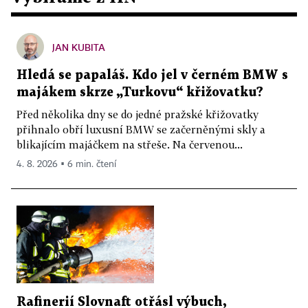
JAN KUBITA
Hledá se papaláš. Kdo jel v černém BMW s
majákem skrze „Turkovu“ křižovatku?
Před několika dny se do jedné pražské křižovatky
přihnalo obří luxusní BMW se začerněnými skly a
blikajícím majáčkem na střeše. Na červenou...
4. 8. 2026 ▪ 6 min. čtení
Rafinerií Slovnaft otřásl výbuch,