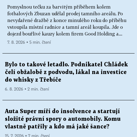
Pomyslnou tečku za barvitým příběhem kolem
fotbalových Zbuzan udělal prodej tamního areálu. Po
nevydařené dražbě z konce minulého roku do příběhu
vstoupila místní radnice a tamní areál koupila. Jde o
dojezd bouřlivé kauzy kolem firem Good Holding a...
7. 8. 2026 ▪ 5 min. čtení
Bylo to takové letadlo. Podnikatel Chládek
čelí obžalobě z podvodu, lákal na investice
do whisky z Třebíče
6. 8. 2026 ▪ 2 min. čtení
Auta Super míří do insolvence a startují
složité právní spory o automobily. Komu
vlastně patřily a kdo má jaké šance?
15. 7. 2026 ▪ 7 min. čtení