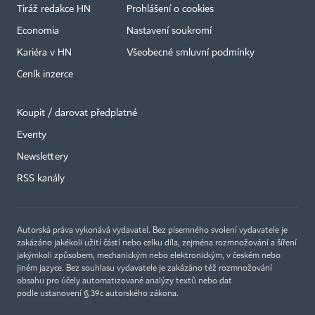
Tiráž redakce HN
Prohlášení o cookies
Economia
Nastavení soukromí
Kariéra v HN
Všeobecné smluvní podmínky
Ceník inzerce
Koupit / darovat předplatné
Eventy
Newslettery
×
RSS kanály
Autorská práva vykonává vydavatel. Bez písemného svolení vydavatele je
zakázáno jakékoli užití částí nebo celku díla, zejména rozmnožování a šíření
jakýmkoli způsobem, mechanickým nebo elektronickým, v českém nebo
jiném jazyce. Bez souhlasu vydavatele je zakázáno též rozmnožování
obsahu pro účely automatizované analýzy textů nebo dat
podle ustanovení § 39c autorského zákona.