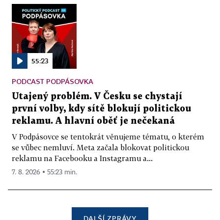
55:23
PODCAST PODPÁSOVKA
Utajený problém. V Česku se chystají
první volby, kdy sítě blokují politickou
reklamu. A hlavní oběť je nečekaná
V Podpásovce se tentokrát věnujeme tématu, o kterém
se vůbec nemluví. Meta začala blokovat politickou
reklamu na Facebooku a Instagramu a...
7. 8. 2026 ▪ 55:23 min.
DALŠÍ ZPRÁVY