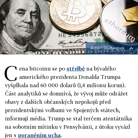
Autor ▪
Shutterstock
C
ena bitcoinu se po
střelbě
na bývalého
amerického prezidenta Donalda Trumpa
vyšplhala nad 60 000 dolarů (1,4 milionu korun).
Část analytiků se domnívá, že vývoj může odrážet
obavy z dalších občanských nepokojů před
prezidentskými volbami ve Spojených státech,
informují média. Trump se stal terčem atentátníka
na sobotním mítinku v Pensylvánii, z útoku vyvázl
jen s
poraněním ucha
.