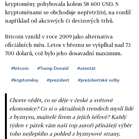
kryptoměny pohybovala kolem 58 600 USD. S
kryptoměnami se obchoduje nepřetržitě, na rozdíl
například od akciových či devizových trhů.
Bitcoin vznikl v roce 2009 jako alternativa
oficiálních měn. Letos v březnu se vyšplhal nad 73
700 dolarů, což bylo jeho dosavadní maximum.
#bitcoin
#Trump Donald
#atentát
#kryptoměny
#prezident
#prezidentské volby
Chcete vědět, co se děje v české a světové
ekonomice? Co si o aktuálních trendech myslí lidé
z byznysu, majitelé firem a jejich šéfové? Každý
týden v pátek vám naši top autoři přinášejí výběr
toho nejlepšího a pohled z byznysové strany.