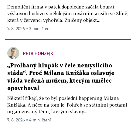
Demoliční firma v pátek dopoledne začala bourat
výškovou budovu v někdejším továrním areálu ve Zlíně,
která v červenci vyhořela. Zničený objekt...
7. 8. 2026 ▪ 3 min. čtení
PETR HONZEJK
„Prolhaný hlupák v čele nemyslícího
stáda“. Proč Milana Knížáka oslavuje
vláda vedená mužem, kterým umělec
opovrhoval
Někteří říkají, že to byl poslední happening Milana
Knížáka. A něco na tom je. Pohřeb se státními poctami
organizovaný těmi, kterými slavný...
7. 8. 2026 ▪ 4 min. čtení