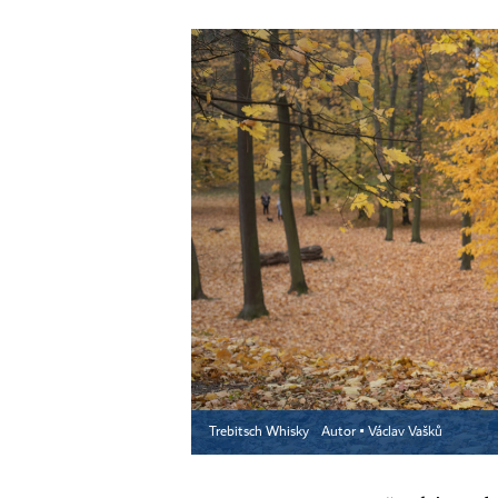
Trebitsch Whisky
Autor ▪
Václav Vašků