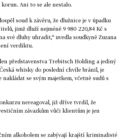
korun. Ani to se ale nestalo.
spěl soud k závěru, že dlužnice je v úpadku
itelů, jimž dluží nejméně 9 980 220,84 Kč s
na své dluhy uhradit,“ uvedla soudkyně Zuzana
ení verdiktu.
len představenstva Trebitsch Holding a jediný
Česká whisky do poslední chvíle bránil, je
e nakládat se svým majetkem, včetně sudů s
kurzu nereagoval, již dříve tvrdil, že
vestičním závazkům vůči klientům je jen
ím alkoholem se zabývají krajští kriminalisté