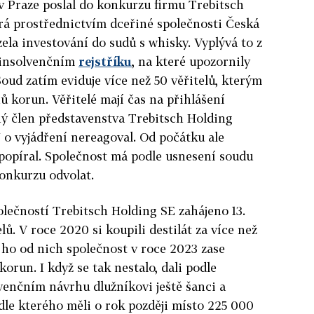
v Praze poslal do konkurzu firmu Trebitsch
rá prostřednictvím dceřiné společnosti Česká
ela investování do sudů s whisky. Vyplývá to z
 insolvenčním
rejstříku
, na které upozornily
oud zatím eviduje více než 50 věřitelů, kterým
ů korun. Věřitelé mají čas na přihlášení
iný člen představenstva Trebitsch Holding
o vyjádření nereagoval. Od počátku ale
popíral. Společnost má podle usnesení soudu
onkurzu odvolat.
polečností Trebitsch Holding SE zahájeno 13.
lů. V roce 2020 si koupili destilát za více než
 ho od nich společnost v roce 2023 zase
orun. I když se tak nestalo, dali podle
venčním návrhu dlužníkovi ještě šanci a
dle kterého měli o rok později místo 225 000