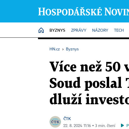
BYZNYS
HOME
ZPRÁVY
NÁZORY
TECH
HN.cz
›
Byznys
Více než 50 
Soud poslal
dluží inves
ČTK
P
22. 8. 2024 11:16 ▪ 3 min. čtení