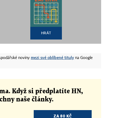
HRÁT
mezi své oblíbené tituly
ospodářské noviny
na Google
ma. Když si předplatíte HN,
echny naše články
.
ZA 80 KČ