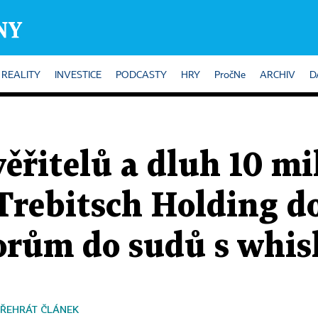
REALITY
INVESTICE
PODCASTY
HRY
PročNe
ARCHIV
D
věřitelů a dluh 10 m
 Trebitsch Holding d
torům do sudů s whis
ŘEHRÁT ČLÁNEK