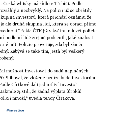
t Česká whisky má sídlo v Třebíči. Podle
rozsáhlý a neobvyklý. Na policii už se obrátily
skupina investorů, která přichází oznámit, že
 je ale druhá skupina lidí, která se obrací přímo
zvednout,“ řekla ČTK již v květnu mluvčí policie
í podle ní lidé zřejmě podcenili, jaké znalosti
tné mít. Policie prověřuje, zda byl záměr
ný. Zabývá se také tím, jestli byl veškerý
robený.
čal možnost investovat do sudů naplněných
20. Sliboval, že vložené peníze bude investorům
odle Čírtkové dali jednotliví investoři
Jakmile zjistili, že žádná výplata (úroků)
olicii množí,“ uvedla tehdy Čírtková.
#investice