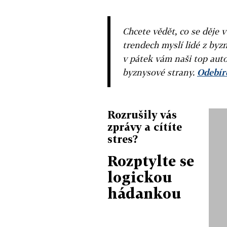
Chcete vědět, co se děje 
trendech myslí lidé z byzn
v pátek vám naši top auto
byznysové strany.
Odebíre
Rozrušily vás
zprávy a cítíte
stres?
Rozptylte se
logickou
hádankou