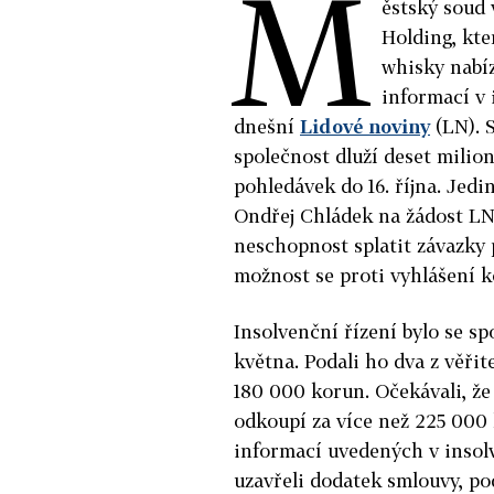
M
ěstský soud 
Holding, kte
whisky nabíz
informací v
dnešní
Lidové noviny
(LN). S
společnost dluží deset milion
pohledávek do 16. října. Jed
Ondřej Chládek na žádost LN 
neschopnost splatit závazky 
možnost se proti vyhlášení k
Insolvenční řízení bylo se s
května. Podali ho dva z věřite
180 000 korun. Očekávali, že
odkoupí za více než 225 000 k
informací uvedených v insol
uzavřeli dodatek smlouvy, po