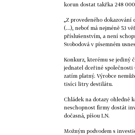
korun dostat takřka 248 000 
„Z provedeného dokazování do
(…), neboť má nejméně 53 věř
příslušenstvím, a není schop
Svobodová v písemném usnes
Konkurz, kterému se jediný č
jednatel dceřiné společnosti 
zatím platný. Výrobce nemůž
tisíci litry destilátu.
Chládek na dotazy ohledně kon
neschopnost firmy dostát in
dočasná, píšou LN.
Možným podvodem s investičn