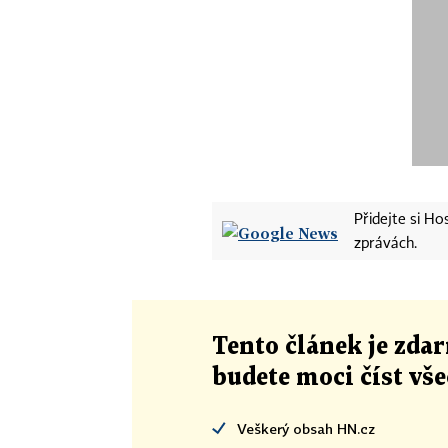
Přidejte si H
zprávách.
Tento článek
je
zdar
budete moci číst vš
Veškerý obsah HN.cz