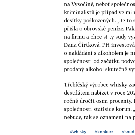
na Vysočině, neboť společnos
kriminalistů je případ velmi 
desítky poškozených. „Je to 
přišla o obrovské peníze. Pak
na firmu a chce si ty sudy vy
Dana Čírtková. Při investován
o nakládání s alkoholem je nu
společnosti od začátku podvod
prodaný alkohol skutečně vy
Třebíčský výrobce whisky za
destilátem nabízet v roce 20
ročně úročit osmi procenty. P
společnosti statisíce korun. „
nebude, tak se oznámení na p
#whisky
#konkurz
#soud