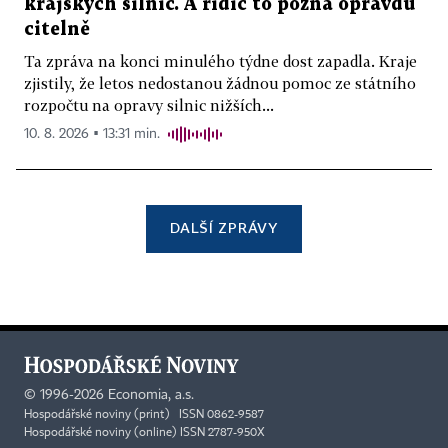
krajských silnic. A řidič to pozná opravdu
citelně
Ta zpráva na konci minulého týdne dost zapadla. Kraje
zjistily, že letos nedostanou žádnou pomoc ze státního
rozpočtu na opravy silnic nižších...
10. 8. 2026 ▪ 13:31 min.
DALŠÍ ZPRÁVY
©
1996-2026
Economia, a.s.
Hospodářské noviny (print) ISSN 0862-9587
Hospodářské noviny (online) ISSN 2787-950X