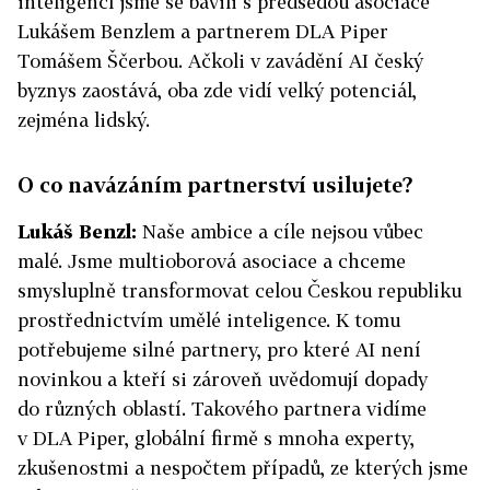
inteligencí jsme se bavili s předsedou asociace
Lukášem Benzlem a partnerem DLA Piper
Tomášem Ščerbou. Ačkoli v zavádění AI český
byznys zaostává, oba zde vidí velký potenciál,
zejména lidský.
O co navázáním partnerství usilujete?
Lukáš Benzl:
Naše ambice a cíle nejsou vůbec
malé. Jsme multioborová asociace a chceme
smysluplně transformovat celou Českou republiku
prostřednictvím umělé inteligence. K tomu
potřebujeme silné partnery, pro které AI není
novinkou a kteří si zároveň uvědomují dopady
do různých oblastí. Takového partnera vidíme
v DLA Piper, globální firmě s mnoha experty,
zkušenostmi a nespočtem případů, ze kterých jsme