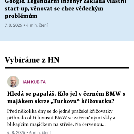
Google. Legendární inženýr zakládá vlastní
start-up, věnovat se chce vědeckým
problémům
7. 8. 2026 ▪ 4 min. čtení
Vybíráme z HN
JAN KUBITA
Hledá se papaláš. Kdo jel v černém BMW s
majákem skrze „Turkovu“ křižovatku?
Před několika dny se do jedné pražské křižovatky
přihnalo obří luxusní BMW se začerněnými skly a
blikajícím majáčkem na střeše. Na červenou...
4. 8. 2026 ▪ 6 min. čtení