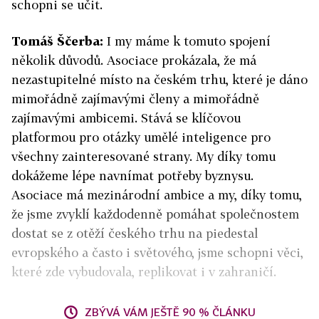
schopni se učit.
Tomáš Ščerba:
I my máme k tomuto spojení
několik důvodů. Asociace prokázala, že má
nezastupitelné místo na českém trhu, které je dáno
mimořádně zajímavými členy a mimořádně
zajímavými ambicemi. Stává se klíčovou
platformou pro otázky umělé inteligence pro
všechny zainteresované strany. My díky tomu
dokážeme lépe navnímat potřeby byznysu.
Asociace má mezinárodní ambice a my, díky tomu,
že jsme zvyklí každodenně pomáhat společnostem
dostat se z otěží českého trhu na piedestal
evropského a často i světového, jsme schopni věci,
které zde vybudovala, replikovat i v zahraničí.
ZBÝVÁ VÁM JEŠTĚ 90 % ČLÁNKU