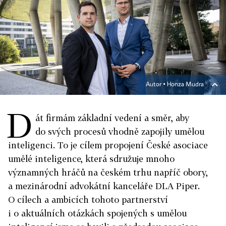
Autor ▪
Honza Mudra
D
át firmám základní vedení a směr, aby
do svých procesů vhodně zapojily umělou
inteligenci. To je cílem propojení České asociace
umělé inteligence, která sdružuje mnoho
významných hráčů na českém trhu napříč obory,
a mezinárodní advokátní kanceláře DLA Piper.
O cílech a ambicích tohoto partnerství
i o aktuálních otázkách spojených s umělou