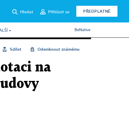
PŘEDPLATNÉ
Hledat
Přihlásit se
BeNative
ALŠÍ
Sdílet
Odemknout známému
otaci na
 budovy