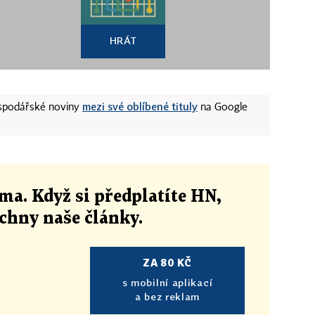
HRÁT
mezi své oblíbené tituly
ospodářské noviny
na Google
ma. Když si předplatíte HN,
echny naše články
.
ZA 80 KČ
s mobilní aplikací
a bez reklam