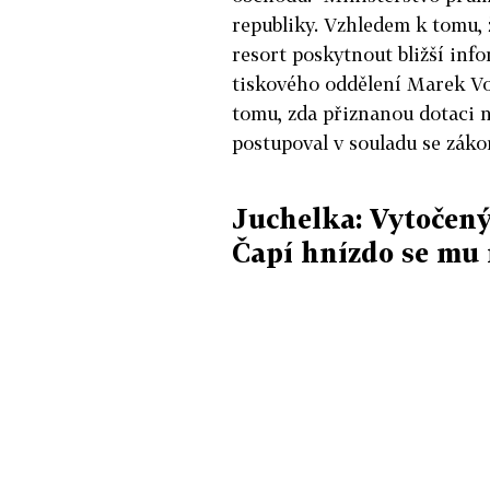
republiky. Vzhledem k tomu, 
resort poskytnout bližší inf
tiskového oddělení Marek Voš
tomu, zda přiznanou dotaci n
postupoval v souladu se záko
Juchelka: Vytočený
Čapí hnízdo se mu