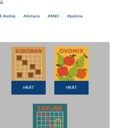
ě.
š Andrej
#dotace
#ANO
#policie
HRÁT
HRÁT