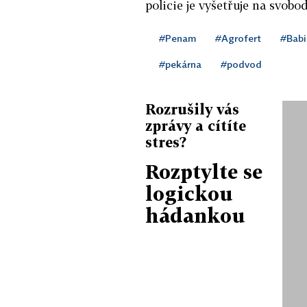
policie je vyšetřuje na svobod
#Penam
#Agrofert
#Babi
#pekárna
#podvod
Rozrušily vás
zprávy a cítíte
stres?
Rozptylte se
logickou
hádankou