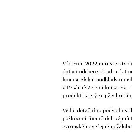
V březnu 2022 ministerstvo 
dotaci odebere. Úřad se k to
komise získal podklady o ned
v Pekárně Zelená louka. Evrop
produkt, který se již v holdi
Vedle dotačního podvodu stíhá
poškození finančních zájmů 
evropského veřejného žalobce