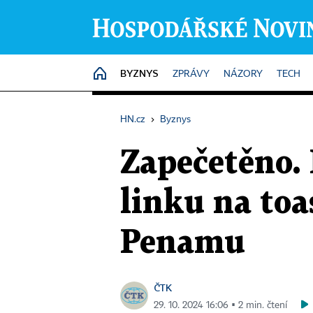
BYZNYS
HOME
ZPRÁVY
NÁZORY
TECH
HN.cz
›
Byznys
Zapečetěno.
linku na toa
Penamu
ČTK
29. 10. 2024 16:06 ▪ 2 min. čtení