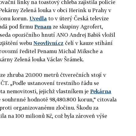
vační linky na toastový chleba zajistila policie
Pekárny Zelená louka v obci Herink u Prahy v
lionu korun.
Uvedla
to v úterý Česká televize
padá pod firmu
Penam
ze skupiny Agrofert,
seda opozičního hnutí ANO Andrej Babiš vložil
 zjištění webu
Neovlivní.cz
čelí v kauze stíhání
provozní ředitel Penamu Michal Miksche a
kárny Zelená louka Václav Šrámek.
oze zhruba 20.000 metrů čtverečních stojí v
 ČT. „Podle ustanovení trestního řádu se
ta nemovitosti, jejichž vlastníkem je
Pekárna
sné souhrnné hodnotě 98,480.800 korun,“ citovala
 proti organizovanému zločinu. Škodu za
ila na 100 milionů Kč, což byla zároveň výše