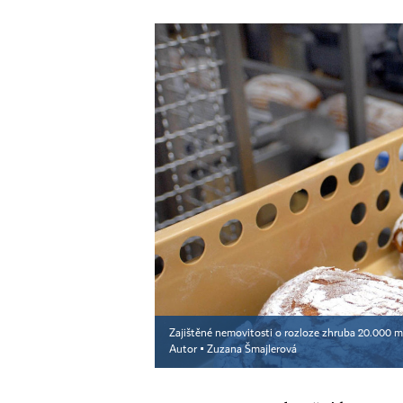
Zajištěné nemovitosti o rozloze zhruba 20.000 met
Autor ▪
Zuzana Šmajlerová