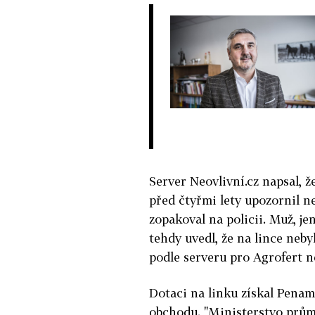
Server Neovlivní.cz napsal, 
před čtyřmi lety upozornil n
zopakoval na policii. Muž, je
tehdy uvedl, že na lince neb
podle serveru pro Agrofert n
Dotaci na linku získal Penam
obchodu. "Ministerstvo průmy