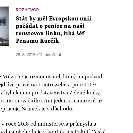
ROZHOVOR
Stát by měl Evropskou unii
požádat o peníze na naši
toustovou linku, říká šéf
Penamu Kurčík
28. 8. 2019 ▪ 11 min. čtení
že Miksche je oznamovatel, který na podvod
ejdříve právě na tomto webu a poté totéž
nž byl členem představenstva Zelené louky,
ylo nic inovačního. Ani jeden z manažerů už
epracuje, Šrámek je v důchodu.
 v roce 2018 od ministerstva průmyslu a
slu a obchodu je v kontaktu s Policií České