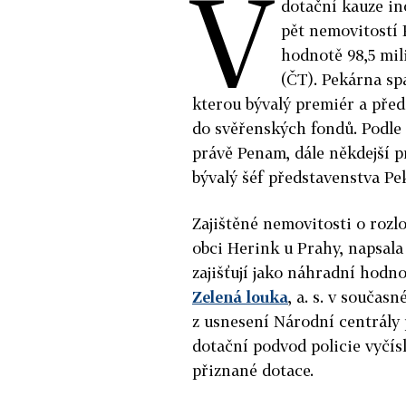
V
dotační kauze ino
pět nemovitostí 
hodnotě 98,5 mi
(ČT). Pekárna s
kterou bývalý premiér a před
do svěřenských fondů. Podle
právě Penam, dále někdejší 
bývalý šéf představenstva Pe
Zajištěné nemovitosti o rozl
obci Herink u Prahy, napsala
zajišťují jako náhradní hodno
Zelená louka
, a. s. v souča
z usnesení Národní centrály
dotační podvod policie vyčísl
přiznané dotace.