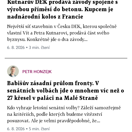
Kutnarův DEK prodává závody spojené s
výrobou příměsí do betonu. Kupcem je
nadnárodní kolos z Francie
Největší síť stavebnin v Česku DEK, kterou společně
vlastní Vít a Petra Kutnarovi, prodává část svého
byznysu. Konkrétně jde o dva závody...
6. 8. 2026 ▪ 3 min. čtení
PETR HONZEJK
Babišův zásadní průlom fronty. V
senátních volbách jde o mnohem víc než o
27 křesel v paláci na Malé Straně
Kdo vyhraje letošní senátní volby? Záleží samozřejmě
na kritériích, podle kterých budeme vítězství
posuzovat. Ale je velmi pravděpodobné, že...
6. 8. 2026 ▪ 5 min. čtení