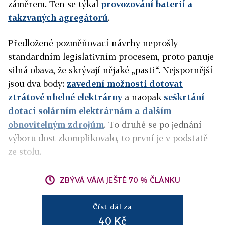
záměrem. Ten se týkal
provozování baterií a
takzvaných agregátorů
.
Předložené pozměňovací návrhy neprošly
standardním legislativním procesem, proto panuje
silná obava, že skrývají nějaké „pasti“. Nejspornější
jsou dva body:
zavedení možnosti dotovat
ztrátové uhelné elektrárny
a naopak
seškrtání
dotací solárním elektrárnám a dalším
obnovitelným zdrojům
. To druhé se po jednání
výboru dost zkomplikovalo, to první je v podstatě
ze stolu.
ZBÝVÁ VÁM JEŠTĚ 70 % ČLÁNKU
Číst dál za
40 Kč