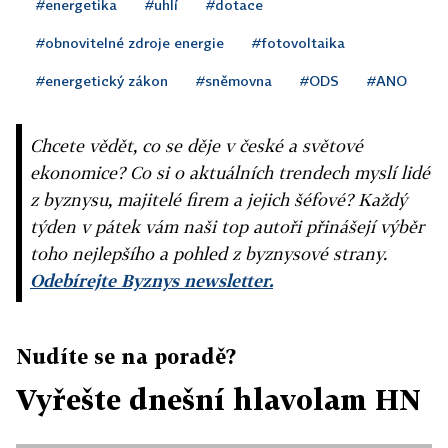
#energetika
#uhlí
#dotace
#obnovitelné zdroje energie
#fotovoltaika
#energetický zákon
#sněmovna
#ODS
#ANO
Chcete vědět, co se děje v české a světové
ekonomice? Co si o aktuálních trendech myslí lidé
z byznysu, majitelé firem a jejich šéfové? Každý
týden v pátek vám naši top autoři přinášejí výběr
toho nejlepšího a pohled z byznysové strany.
Odebírejte Byznys newsletter.
Nudíte se na poradě?
Vyřešte dnešní hlavolam HN