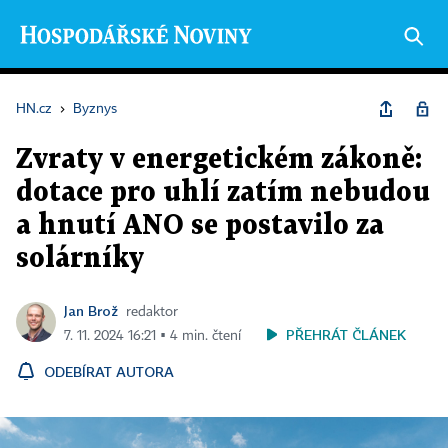
HN.cz
›
Byznys
Zvraty v energetickém zákoně:
dotace pro uhlí zatím nebudou
a hnutí ANO se postavilo za
solárníky
Jan Brož
redaktor
PŘEHRÁT ČLÁNEK
7. 11. 2024 16:21 ▪ 4 min. čtení
ODEBÍRAT AUTORA