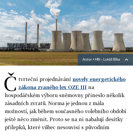
Autor ▪
HN – Lukáš Bíba
Č
tvrteční projednávání
novely energetického
zákona zvaného lex OZE III
na
hospodářském výboru sněmovny přineslo několik
zásadních zvratů. Norma je jednou z mála
možností, jak během současného volebního období
ještě něco změnit. Proto se na ni nabalují desítky
přílepků, které vůbec nesouvisí s původním