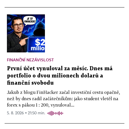
FINANČNÍ NEZÁVISLOST
První účet vynuloval za měsíc. Dnes má
portfolio o dvou milionech dolarů a
finanční svobodu
Jakub z blogu FinHacker začal investiční cestu opačně,
než by dnes radil začátečníkům: jako student vletěl na
forex s pákou 1 : 200, vynuloval...
5. 8. 2026 ▪ 21:50 min.