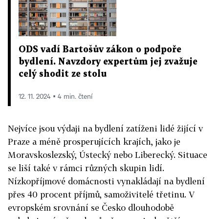
ODS vadí Bartošův zákon o podpoře
bydlení. Navzdory expertům jej zvažuje
celý shodit ze stolu
12. 11. 2024 ▪ 4 min. čtení
Nejvíce jsou výdaji na bydlení zatíženi lidé žijící v
Praze a méně prosperujících krajích, jako je
Moravskoslezský, Ústecký nebo Liberecký. Situace
se liší také v rámci různých skupin lidí.
Nízkopříjmové domácnosti vynakládají na bydlení
přes 40 procent příjmů, samoživitelé třetinu. V
evropském srovnání se Česko dlouhodobě