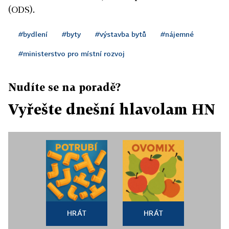
(ODS).
#bydlení
#byty
#výstavba bytů
#nájemné
#ministerstvo pro místní rozvoj
Nudíte se na poradě?
Vyřešte dnešní hlavolam HN
HRÁT
HRÁT