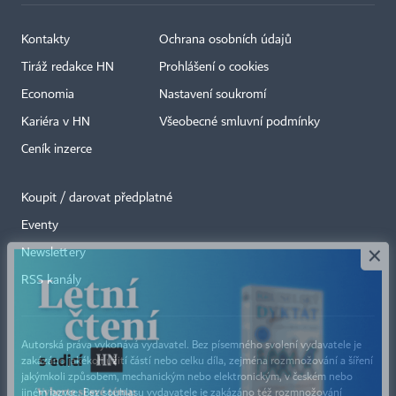
Kontakty
Ochrana osobních údajů
Tiráž redakce HN
Prohlášení o cookies
Economia
Nastavení soukromí
Kariéra v HN
Všeobecné smluvní podmínky
Ceník inzerce
Koupit / darovat předplatné
Eventy
×
Newslettery
RSS kanály
Autorská práva vykonává vydavatel. Bez písemného svolení vydavatele je
zakázáno jakékoli užití částí nebo celku díla, zejména rozmnožování a šíření
jakýmkoli způsobem, mechanickým nebo elektronickým, v českém nebo
jiném jazyce. Bez souhlasu vydavatele je zakázáno též rozmnožování