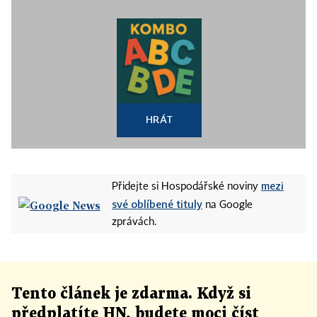
HRÁT
mezi
Přidejte si Hospodářské noviny
své oblíbené tituly
na Google
zprávách.
Tento článek
je
zdarma. Když si
předplatíte HN, budete moci číst