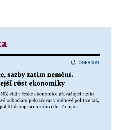
ka
ODEBÍRAT
ce, sazby zatím nemění.
ejší růst ekonomiky
B) vidí v české ekonomice převažující rizika
 své odhodlání pokračovat v měnové politice tak,
poblíž dvouprocentního cíle. To nyní...