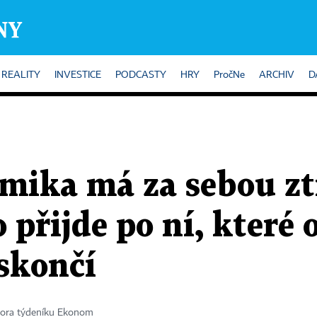
REALITY
INVESTICE
PODCASTY
HRY
PročNe
ARCHIV
D
mika má za sebou z
o přijde po ní, kter
 skončí
tora týdeníku Ekonom