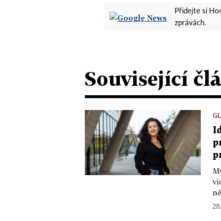
Přidejte si H
zprávách.
Související čl
GL
I
p
p
My
vi
ně
28.