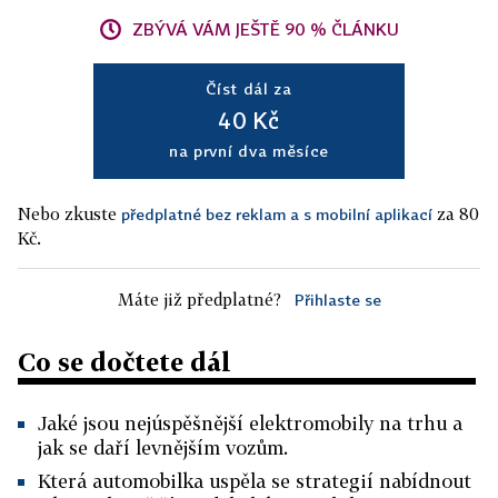
ZBÝVÁ VÁM JEŠTĚ 90 % ČLÁNKU
Číst dál za
40 Kč
na první dva měsíce
Nebo zkuste
za 80
předplatné bez reklam a s mobilní aplikací
Kč.
Máte již předplatné?
Přihlaste se
Co se dočtete dál
Jaké jsou nejúspěšnější elektromobily na trhu a
jak se daří levnějším vozům.
Která automobilka uspěla se strategií nabídnout