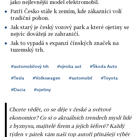
jako nejlevnější model elektromobil.
Patří Česko stále k zemím, kde zákazníci volí
tradiční pohon.
Jak starý je český vozový park a které ojetiny se
nejvíc dovážejí ze zahraničí.
Jak to vypadá s expanzí čínských značek na
tuzemský trh.
#automobilový trh
#výroba aut
#Škoda Auto
#Tesla
#Volkswagen
#automobil
#Toyota
#Dacia
#ojetiny
Chcete vědět, co se děje v české a světové
ekonomice? Co si o aktuálních trendech myslí lidé
z byznysu, majitelé firem a jejich šéfové? Každý
týden v pátek vám naši top autoři přinášejí výběr