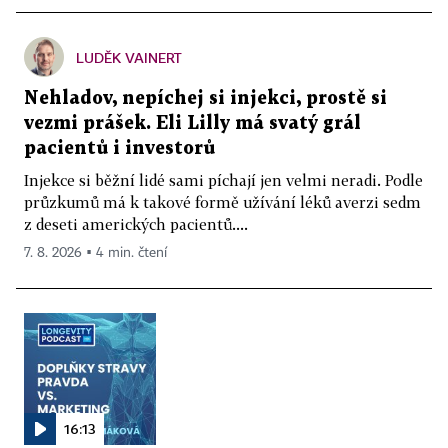
LUDĚK VAINERT
Nehladov, nepíchej si injekci, prostě si
vezmi prášek. Eli Lilly má svatý grál
pacientů i investorů
Injekce si běžní lidé sami píchají jen velmi neradi. Podle
průzkumů má k takové formě užívání léků averzi sedm
z deseti amerických pacientů....
7. 8. 2026 ▪ 4 min. čtení
16:13