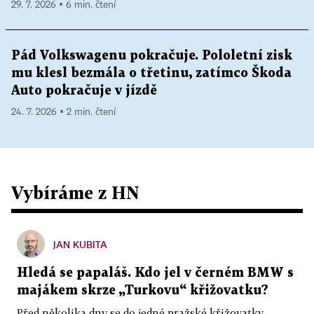
29. 7. 2026 ▪ 6 min. čtení
Pád Volkswagenu pokračuje. Pololetní zisk
mu klesl bezmála o třetinu, zatímco Škoda
Auto pokračuje v jízdě
24. 7. 2026 ▪ 2 min. čtení
Vybíráme z HN
JAN KUBITA
Hledá se papaláš. Kdo jel v černém BMW s
majákem skrze „Turkovu“ křižovatku?
Před několika dny se do jedné pražské křižovatky