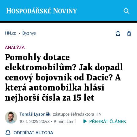
HN.cz
›
Byznys
ANALÝZA
Pomohly dotace
elektromobilům? Jak dopadl
cenový bojovník od Dacie? A
která automobilka hlásí
nejhorší čísla za 15 let
Tomáš Lysoněk
zástupce šéfredaktora HN
PŘEHRÁT ČLÁNEK
10. 1. 2025 20:43 ▪ 9 min. čtení
ODEBÍRAT AUTORA