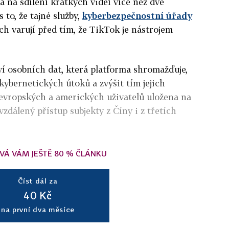
 na sdílení krátkých videí více než dvě
s to, že tajné služby,
kyberbezpečnostní úřady
ech varují před tím, že TikTok je nástrojem
í osobních dat, která platforma shromažďuje,
kybernetických útoků a zvýšit tím jejich
 evropských a amerických uživatelů uložena na
zdálený přístup subjekty z Číny i z třetích
VÁ VÁM JEŠTĚ 80 % ČLÁNKU
Číst dál za
40 Kč
na první dva měsíce