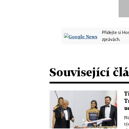
Přidejte si H
zprávách.
Související čl
T
T
u
Ni
tý