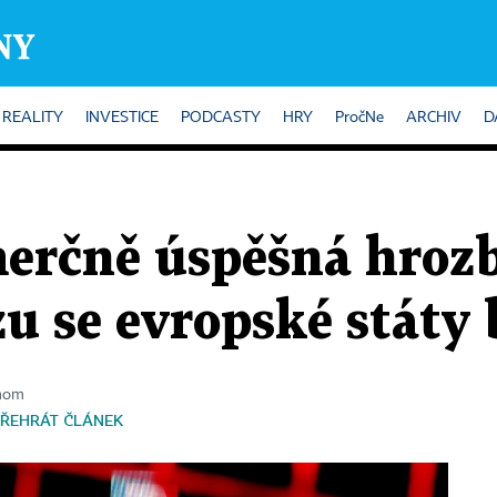
REALITY
INVESTICE
PODCASTY
HRY
PročNe
ARCHIV
D
erčně úspěšná hrozb
zu se evropské státy 
onom
ŘEHRÁT ČLÁNEK