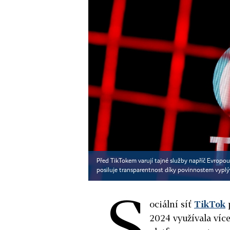
Před TikTokem varují tajné služby napříč Evropou.
posiluje transparentnost díky povinnostem vyplýva
S
ociální síť
TikTok
2024 využívala více