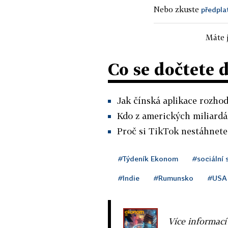
Nebo zkuste
předpla
Máte j
Co se dočtete 
Jak čínská aplikace rozho
Kdo z amerických miliardář
Proč si TikTok nestáhnete v
#Týdeník Ekonom
#sociální 
#Indie
#Rumunsko
#USA
Více informací