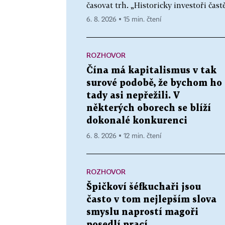
časovat trh. „Historicky investoři častě
6. 8. 2026 ▪ 15 min. čtení
ROZHOVOR
Čína má kapitalismus v tak
surové podobě, že bychom ho
tady asi nepřežili. V
některých oborech se blíží
dokonalé konkurenci
6. 8. 2026 ▪ 12 min. čtení
ROZHOVOR
Špičkoví šéfkuchaři jsou
často v tom nejlepším slova
smyslu naprostí magoři
posedlí prací