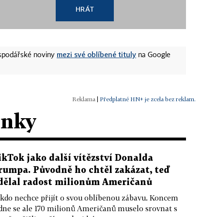
HRÁT
mezi své oblíbené tituly
ospodářské noviny
na Google
|
Předplatné HN+ je zcela bez reklam.
ánky
ikTok jako další vítězství Donalda
rumpa. Původně ho chtěl zakázat, teď
dělal radost milionům Američanů
kdo nechce přijít o svou oblíbenou zábavu. Koncem
dne se ale 170 milionů Američanů muselo srovnat s