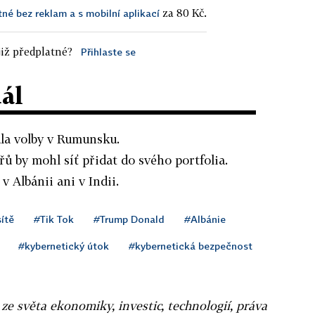
za 80 Kč.
tné bez reklam a s mobilní aplikací
iž předplatné?
Přihlaste se
dál
dla volby v Rumunsku.
ů by mohl síť přidat do svého portfolia.
 Albánii ani v Indii.
sítě
#Tik Tok
#Trump Donald
#Albánie
#kybernetický útok
#kybernetická bezpečnost
 ze světa ekonomiky, investic, technologií, práva