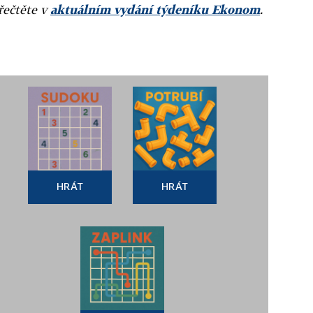
přečtěte v
aktuálním vydání týdeníku Ekonom
.
HRÁT
HRÁT