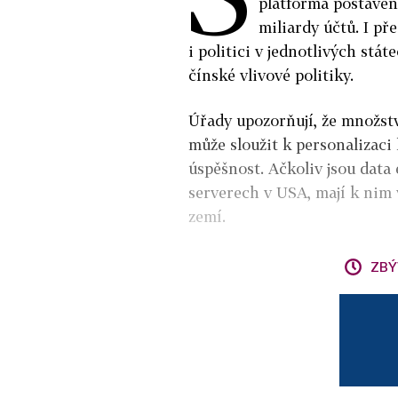
platforma postavená
miliardy účtů. I pře
i politici v jednotlivých stát
čínské vlivové politiky.
Úřady upozorňují, že množstv
může sloužit k personalizaci 
úspěšnost. Ačkoliv jsou data
serverech v USA, mají k nim v
zemí.
ZBÝ