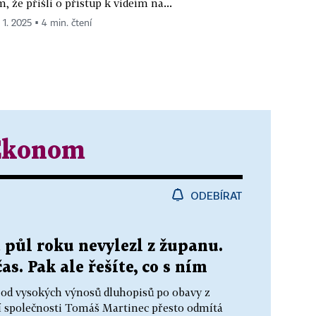
m, že přišli o přístup k videím na...
 1. 2025 ▪ 4 min. čtení
Ekonom
ODEBÍRAT
t půl roku nevylezl z županu.
s. Pak ale řešíte, co s ním
 od vysokých výnosů dluhopisů po obavy z
ní společnosti Tomáš Martinec přesto odmítá