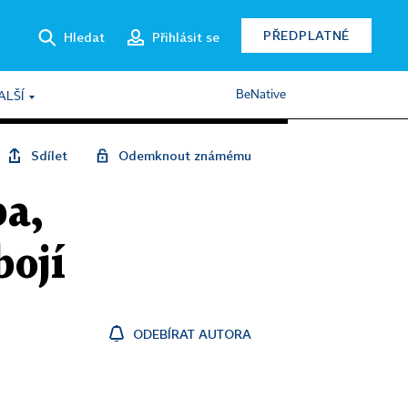
PŘEDPLATNÉ
Hledat
Přihlásit se
BeNative
ALŠÍ
Sdílet
Odemknout známému
a,
bojí
ODEBÍRAT AUTORA