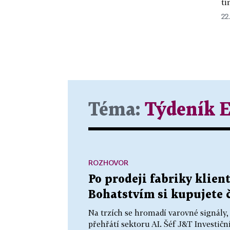
tí
22.
Téma:
Týdeník 
ROZHOVOR
Po prodeji fabriky klien
Bohatstvím si kupujete ča
Na trzích se hromadí varovné signály,
přehřátí sektoru AI. Šéf J&T Investič