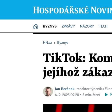
BYZNYS
HOME
ZPRÁVY
NÁZORY
TECH
HN.cz
›
Byznys
TikTok: Kom
jejíhož záka
Jan Beránek
redaktor týdeníku Ek
P
4. 2. 2025 09:28 ▪ 5 min. čtení