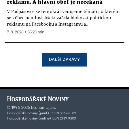
reklamu. A hlavní oběť je nečekaná
V Podpásovce se tentokrát věnujeme tématu, o kterém
se vůbec nemluví. Meta začala blokovat politickou
reklamu na Facebooku a Instagramu a...
7. 8. 2026 ▪ 55:23 min.
DALŠÍ ZPRÁVY
©
1996-2026
Economia, a.s.
Hospodářské noviny (print) ISSN 0862-9587
Hospodářské noviny (online) ISSN 2787-950X