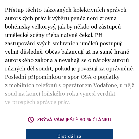
Přístup těchto takzvaných kolektivních správců
autorských práv k výběru peněz není zrovna
bohémsky velkorysý, jak by někdo od zástupců
umělecké scény třeba naivně čekal. Při
zastupování svých smluvních umělců postupují
velmi důsledně. Občas balancují až na samé hraně
autorského zákona a neváhají se o nároky autorů
různých děl soudit, pokud je považují za oprávněné.
Poslední připomínkou je spor OSA o poplatky
z mobilních telefonů s operátorem Vodafone, u nějž
soud na konci loňského roku vynesl verdikt
ve prospěch správce práv.
ZBÝVÁ VÁM JEŠTĚ 90 % ČLÁNKU
Číst dál za