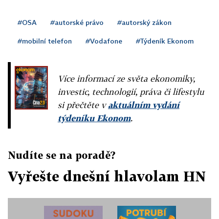
#OSA
#autorské právo
#autorský zákon
#mobilní telefon
#Vodafone
#Týdeník Ekonom
Více informací ze světa ekonomiky,
investic, technologií, práva či lifestylu
si přečtěte v
aktuálním vydání
týdeníku Ekonom
.
Nudíte se na poradě?
Vyřešte dnešní hlavolam HN