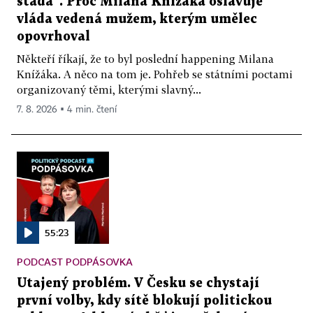
stáda“. Proč Milana Knížáka oslavuje
vláda vedená mužem, kterým umělec
opovrhoval
Někteří říkají, že to byl poslední happening Milana
Knížáka. A něco na tom je. Pohřeb se státními poctami
organizovaný těmi, kterými slavný...
7. 8. 2026 ▪ 4 min. čtení
55:23
PODCAST PODPÁSOVKA
Utajený problém. V Česku se chystají
první volby, kdy sítě blokují politickou