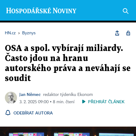
HN.cz
›
Byznys
OSA a spol. vybírají miliardy.
Často jdou na hranu
autorského práva a neváhají se
soudit
Jan Němec
redaktor týdeníku Ekonom
PŘEHRÁT ČLÁNEK
3. 2. 2025 09:00 ▪ 8 min. čtení
ODEBÍRAT AUTORA