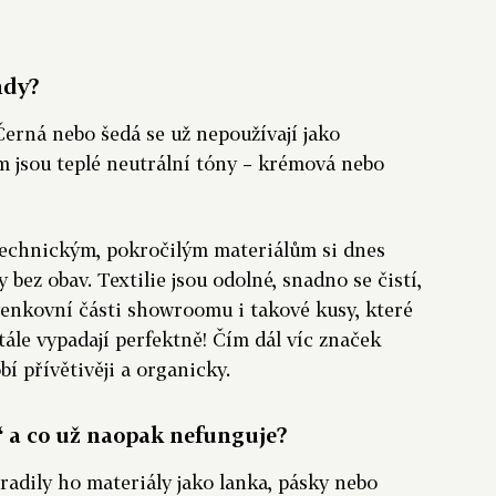
ndy?
Černá nebo šedá se už nepoužívají jako
jsou teplé neutrální tóny – krémová nebo
 technickým, pokročilým materiálům si dnes
 bez obav. Textilie jsou odolné, snadno se čistí,
enkovní části showroomu i takové kusy, které
stále vypadají perfektně! Čím dál víc značek
bí přívětivěji a organicky.
n“ a co už naopak nefunguje?
adily ho materiály jako lanka, pásky nebo