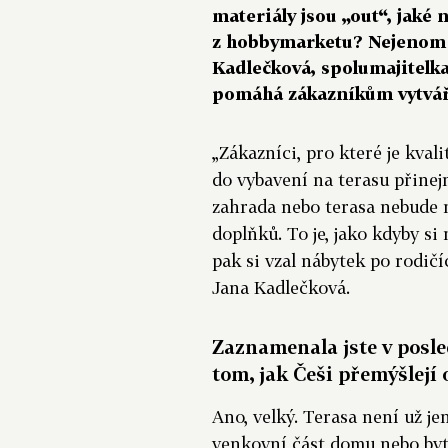
materiály jsou „out“, jaké 
z hobbymarketu? Nejenom 
Kadlečková, spolumajitelka
pomáhá zákazníkům vytváře
„Zákazníci, pro které je kval
do vybavení na terasu přinej
zahrada nebo terasa nebude 
doplňků. To je, jako kdyby s
pak si vzal nábytek po rodičí
Jana Kadlečková.
Zaznamenala jste v posle
tom, jak Češi přemýšlejí
Ano, velký. Terasa není už je
venkovní část domu nebo byt