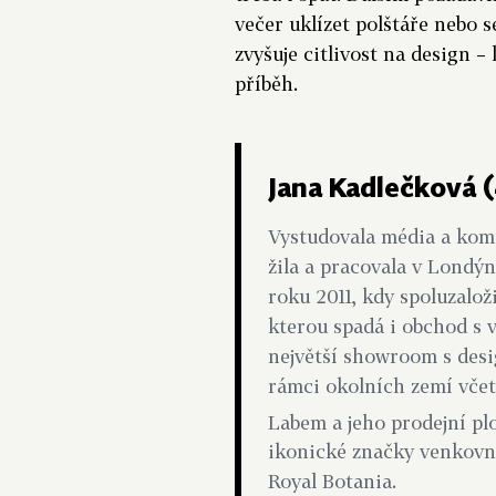
večer uklízet polštáře nebo s
zvyšuje citlivost na design – l
příběh.
Jana Kadlečková 
Vystudovala média a komu
žila a pracovala v Londýn
roku 2011, kdy spoluzaloži
kterou spadá i obchod s
největší showroom s des
rámci okolních zemí vče
Labem a jeho prodejní p
ikonické značky venkovní
Royal Botania.