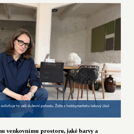
, ovlivňuje to vaši duševní pohodu. Židle z hobbymarketu takový úkol
ému venkovnímu prostoru, jaké barvy a