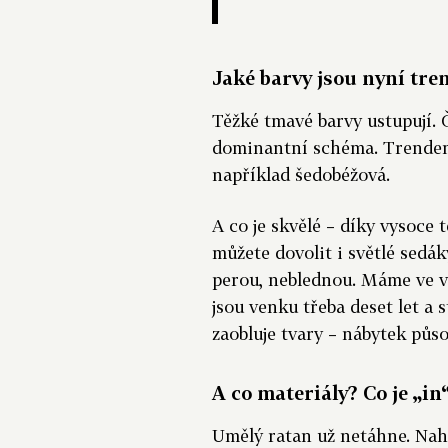
Jaké barvy jsou nyní tre
Těžké tmavé barvy ustupují. 
dominantní schéma. Trendem 
například šedobéžová.
A co je skvělé – díky vysoce
můžete dovolit i světlé sedáky
perou, neblednou. Máme ve v
jsou venku třeba deset let a 
zaobluje tvary – nábytek půso
A co materiály? Co je „i
Umělý ratan už netáhne. Nahr