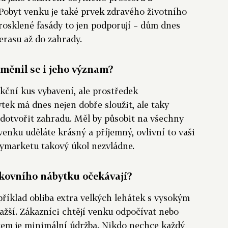
Pobyt venku je také prvek zdravého životního
prosklené fasády to jen podporují – dům dnes
erasu až do zahrady.
měnil se i jeho význam?
kční kus vybavení, ale prostředek
tek má dnes nejen dobře sloužit, ale taky
 dotvořit zahradu. Měl by působit na všechny
venku uděláte krásný a příjemný, ovlivní to vaši
bymarketu takový úkol nezvládne.
nkovního nábytku očekávají?
říklad obliba extra velkých lehátek s vysokým
ražší. Zákazníci chtějí venku odpočívat nebo
vkem je minimální údržba. Nikdo nechce každý