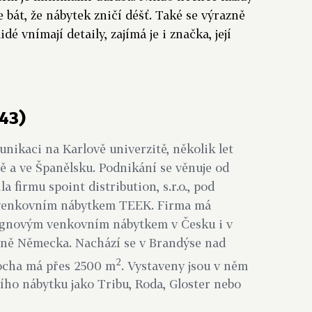
e bát, že nábytek zničí déšť. Také se výrazně
idé vnímají detaily, zajímá je i značka, její
(43)
nikaci na Karlově univerzitě, několik let
ě a ve Španělsku. Podnikání se věnuje od
la firmu spoint distribution, s.r.o., pod
 venkovním nábytkem TEEK. Firma má
ignovým venkovním nábytkem v Česku i v
tně Německa. Nachází se v Brandýse nad
2
locha má přes 2500 m
. Vystaveny jsou v něm
ho nábytku jako Tribu, Roda, Gloster nebo