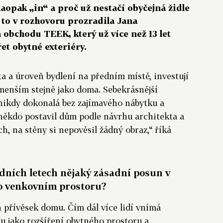
naopak „in“ a proč už nestačí obyčejná židle
to v rozhovoru prozradila Jana
 obchodu TEEK, který už více než 13 let
t obytné exteriéry.
ita a úroveň bydlení na předním místě, investují
menším stejně jako doma. Sebekrásnější
nikdy dokonalá bez zajímavého nábytku a
i někdo postavil dům podle návrhu architekta a
ch, na stěny si nepověsil žádný obraz,“ říká
dních letech nějaký zásadní posun v
 o venkovním prostoru?
n přívěsek domu. Čím dál více lidí vnímá
u jako rozšíření obytného prostoru a