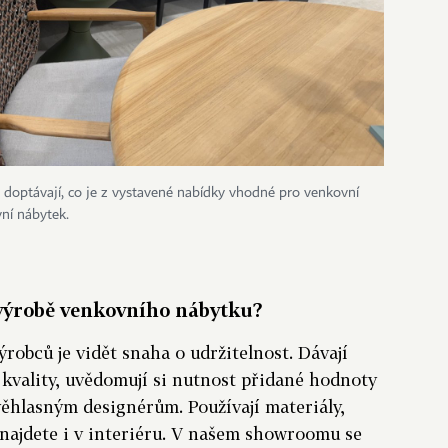
doptávají, co je z vystavené nabídky vhodné pro venkovní
vní nábytek.
 výrobě venkovního nábytku?
robců je vidět snaha o udržitelnost. Dávají
u kvality, uvědomují si nutnost přidané hodnoty
 věhlasným designérům. Používají materiály,
o najdete i v interiéru. V našem showroomu se