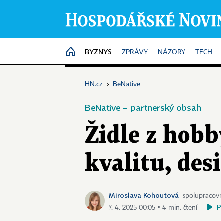
BYZNYS
HOME
ZPRÁVY
NÁZORY
TECH
HN.cz
›
BeNative
BeNative – partnerský obsah
Židle z hobb
kvalitu, des
Miroslava Kohoutová
spolupracovn
P
7. 4. 2025 00:05 ▪ 4 min. čtení