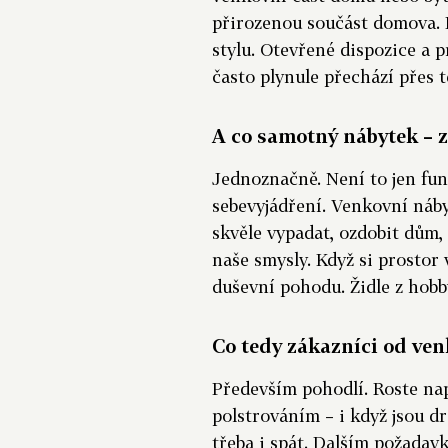
přirozenou součást domova. 
stylu. Otevřené dispozice a 
často plynule přechází přes t
A co samotný nábytek – z
Jednoznačně. Není to jen fun
sebevyjádření. Venkovní náby
skvěle vypadat, ozdobit dům,
naše smysly. Když si prostor 
duševní pohodu. Židle z hob
Co tedy zákazníci od ve
Především pohodlí. Roste nap
polstrováním – i když jsou d
třeba i spát. Dalším požada