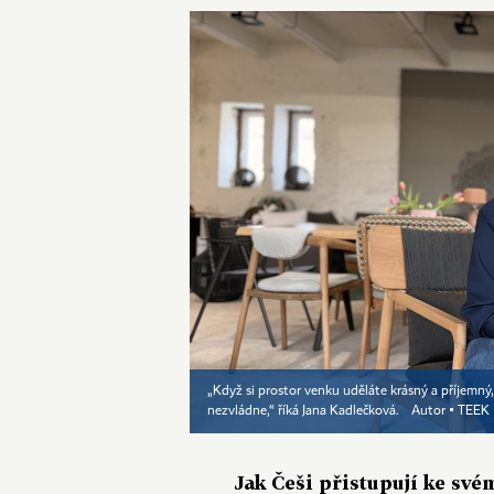
„Když si prostor venku uděláte krásný a příjemný
nezvládne,“ říká Jana Kadlečková.
Autor ▪
TEEK
Jak Češi přistupují ke sv