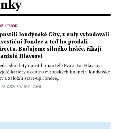
ánky
OZHOVOR
pustili londýnské City, z nuly vybudovali
nvestiční Fondee a teď ho prodali
irectu. Budujeme silného hráče, říkají
anželé Hlavsovi
ed sedmi lety opustili manželé Eva a Jan Hlavsovi
zjeté kariéry v centru evropských financí v londýnské
ty a založili start-up Fondee,...
. 10. 2024 ▪ 17 min. čtení