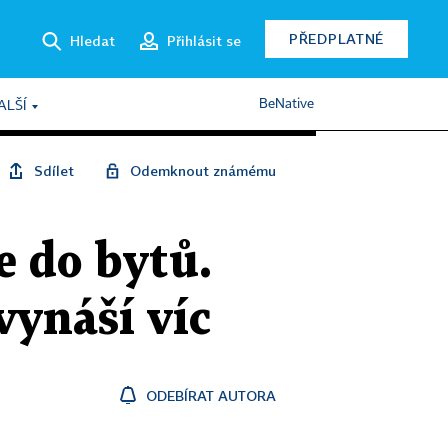
PŘEDPLATNÉ
Hledat
Přihlásit se
BeNative
ALŠÍ
Sdílet
Odemknout známému
e do bytů.
vynáší víc
ODEBÍRAT AUTORA