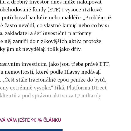
ilu a drobný investor dnes může nakupovat
 obchodované fondy (ETF) i vysoce rizikové
by potřeboval bankéře nebo makléře. „Problém už
dé často nevědí, co vlastně kupují nebo co by si
a, zakladatel a šéf investiční platformy
le něj zamíří do rizikovějších aktiv, protože
ky jim už nevydělají tolik jako dřív.
pasivním investicím, jako jsou třeba právě ETF.
u nemovitostí, které podle Hlavsy nedávají
 „Češi stále iracionálně cpou peníze do bytů,
ceny extrémně vysoko,“ říká. Platforma Direct
lientů a pod správou aktiva za 1,7 miliardy
VÁ VÁM JEŠTĚ 90 % ČLÁNKU