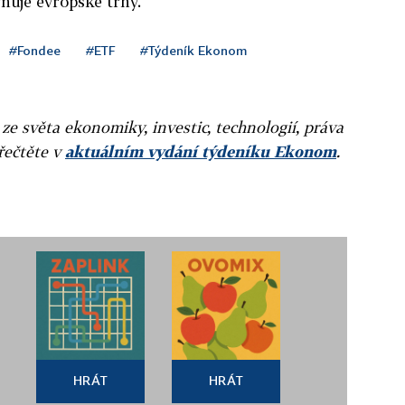
vňuje evropské trhy.
#Fondee
#ETF
#Týdeník Ekonom
 ze světa ekonomiky, investic, technologií, práva
přečtěte v
aktuálním vydání týdeníku Ekonom
.
HRÁT
HRÁT