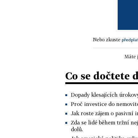
Nebo zkuste
předpla
Máte j
Co se dočtete 
Dopady klesajících úrokový
Proč investice do nemovito
Jak roste zájem o pasivní i
Zda se lidé během tržní ne
dolů.