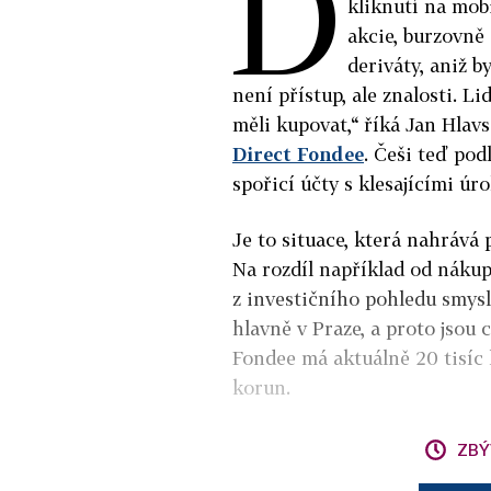
D
kliknutí na mob
akcie, burzovně
deriváty, aniž 
není přístup, ale znalosti. Li
měli kupovat,“ říká Jan Hlavs
Direct Fondee
. Češi teď pod
spořicí účty s klesajícími úro
Je to situace, která nahrává 
Na rozdíl například od nákup
z investičního pohledu smysl.
hlavně v Praze, a proto jsou 
Fondee má aktuálně 20 tisíc k
korun.
ZBÝ