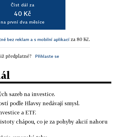
Číst dál za
40 Kč
na první dva měsíce
za 80 Kč.
tné bez reklam a s mobilní aplikací
iž předplatné?
Přihlaste se
dál
ch sazeb na investice.
stí podle Hlavsy nedávají smysl.
nvestice a ETF.
jistoty chápou, co je za pohyby akcií nahoru