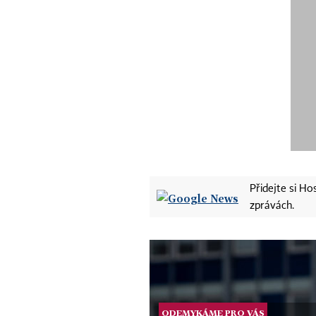
Přidejte si H
zprávách.
ODEMYKÁME PRO VÁS