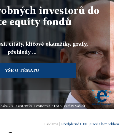
robných investorů do
te equity fondů
xt, citáty, klíčové okamžiky, grafy,
přehledy ...
VŠE O TÉMATU
 Aika - AI asistentka Economia • Foto: Václav Vašků
|
Předplatné HN+ je zcela bez reklam.