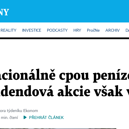
REALITY
INVESTICE
PODCASTY
HRY
PročNe
ARCHIV
D
racionálně cpou peníz
idendová akcie však 
tora týdeníku Ekonom
PŘEHRÁT ČLÁNEK
 min. čtení