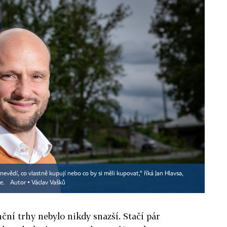
 nevědí, co vlastně kupují nebo co by si měli kupovat,“ říká Jan Hlavsa,
ee.
Autor ▪
Václav Vašků
nční trhy nebylo nikdy snazší. Stačí pár