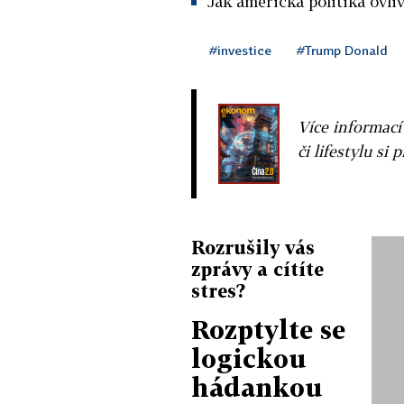
Jak americká politika ovli
#investice
#Trump Donald
Více informací
či lifestylu si 
Rozrušily vás
zprávy a cítíte
stres?
Rozptylte se
logickou
hádankou