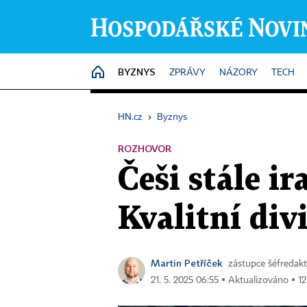
BYZNYS
HOME
ZPRÁVY
NÁZORY
TECH
HN.cz
›
Byznys
ROZHOVOR
Češi stále i
Kvalitní div
Martin Petříček
zástupce šéfredak
21. 5. 2025 06:55 ▪ Aktualizováno ▪ 12