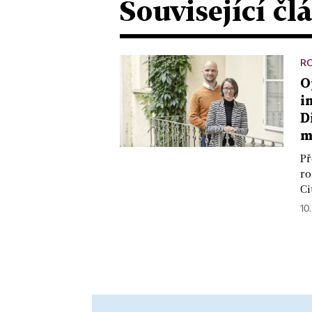
Související čl
R
O
i
D
m
Př
ro
Ci
10