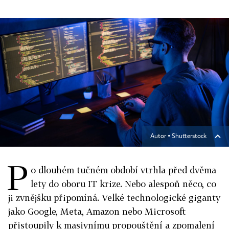
Autor ▪
Shutterstock
P
o dlouhém tučném období vtrhla před dvěma
lety do oboru IT krize. Nebo alespoň něco, co
ji zvnějšku připomíná. Velké technologické giganty
jako Google, Meta, Amazon nebo Microsoft
přistoupily k masivnímu propouštění a zpomalení