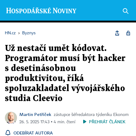
HN.cz
›
Byznys
Už nestačí umět kódovat.
Programátor musí být hacker
s desetinásobnou
produktivitou, říká
spoluzakladatel vývojářského
studia Cleevio
Martin Petříček
zástupce šéfredaktora týdeníku Ekonom
PŘEHRÁT ČLÁNEK
26. 5. 2025 17:43 ▪ 4 min. čtení
ODEBÍRAT AUTORA