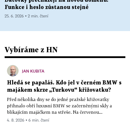
Datovky přecházejí na novou doménu.
Funkce i heslo zůstanou stejné
25. 6. 2026 ▪ 2 min. čtení
Vybíráme z HN
JAN KUBITA
Hledá se papaláš. Kdo jel v černém BMW s
majákem skrze „Turkovu“ křižovatku?
Před několika dny se do jedné pražské křižovatky
přihnalo obří luxusní BMW se začerněnými skly a
blikajícím majáčkem na střeše. Na červenou...
4. 8. 2026 ▪ 6 min. čtení