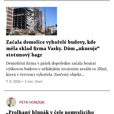
Začala demolice vyhořelé budovy, kde
měla sklad firma Vasky. Dům „ukusuje“
stotunový bagr
Demoliční firma v pátek dopoledne začala bourat
výškovou budovu v někdejším továrním areálu ve Zlíně,
která v červenci vyhořela. Zničený objekt...
7. 8. 2026 ▪ 3 min. čtení
PETR HONZEJK
„Prolhaný hlupák v čele nemyslícího