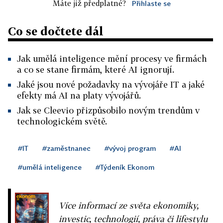
Máte již předplatné?
Přihlaste se
Co se dočtete dál
Jak umělá inteligence mění procesy ve firmách
a co se stane firmám, které AI ignorují.
Jaké jsou nové požadavky na vývojáře IT a jaké
efekty má AI na platy vývojářů.
Jak se Cleevio přizpůsobilo novým trendům v
technologickém světě.
#IT
#zaměstnanec
#vývoj program
#AI
#umělá inteligence
#Týdeník Ekonom
Více informací ze světa ekonomiky,
investic, technologií, práva či lifestylu