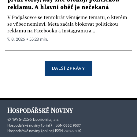
reklamu. A hlavní oběť je nečekaná
V Podpásovce se tentokrát věnujeme tématu, o kterém
se vůbec nemluví. Meta začala blokovat politickou
reklamu na Facebooku a Instagramu a...
7. 8. 2026 ▪ 55:23 min.
DALŠÍ ZPRÁVY
©
1996-2026
Economia, a.s.
Hospodářské noviny (print) ISSN 0862-9587
Hospodářské noviny (online) ISSN 2787-950X