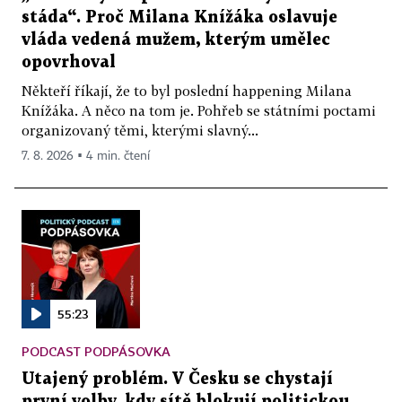
stáda“. Proč Milana Knížáka oslavuje
vláda vedená mužem, kterým umělec
opovrhoval
Někteří říkají, že to byl poslední happening Milana
Knížáka. A něco na tom je. Pohřeb se státními poctami
organizovaný těmi, kterými slavný...
7. 8. 2026 ▪ 4 min. čtení
55:23
PODCAST PODPÁSOVKA
Utajený problém. V Česku se chystají
první volby, kdy sítě blokují politickou