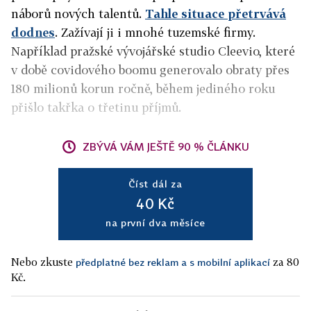
náborů nových talentů.
Tahle situace přetrvává
dodnes
. Zažívají ji i mnohé tuzemské firmy.
Například pražské vývojářské studio Cleevio, které
v době covidového boomu generovalo obraty přes
180 milionů korun ročně, během jediného roku
přišlo takřka o třetinu příjmů.
ZBÝVÁ VÁM JEŠTĚ 90 % ČLÁNKU
Číst dál za
40 Kč
na první dva měsíce
Nebo zkuste
za 80
předplatné bez reklam a s mobilní aplikací
Kč.