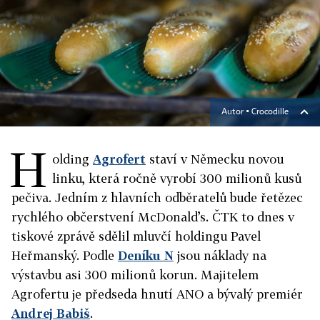
Autor ▪
Crocodille
H
olding
Agrofert
staví v Německu novou
linku, která ročně vyrobí 300 milionů kusů
pečiva. Jedním z hlavních odběratelů bude řetězec
rychlého občerstvení McDonald’s. ČTK to dnes v
tiskové zprávě sdělil mluvčí holdingu Pavel
Heřmanský. Podle
Deníku N
jsou náklady na
výstavbu asi 300 milionů korun. Majitelem
Agrofertu je předseda hnutí ANO a bývalý premiér
Andrej Babiš
.