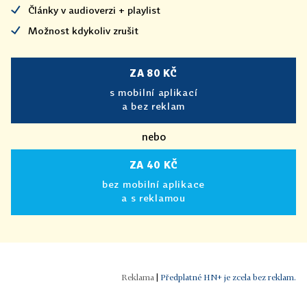
Články v audioverzi + playlist
Možnost kdykoliv zrušit
ZA 80 KČ
s mobilní aplikací
a bez reklam
nebo
ZA 40 KČ
bez mobilní aplikace
a s reklamou
|
Předplatné HN+ je zcela bez reklam.