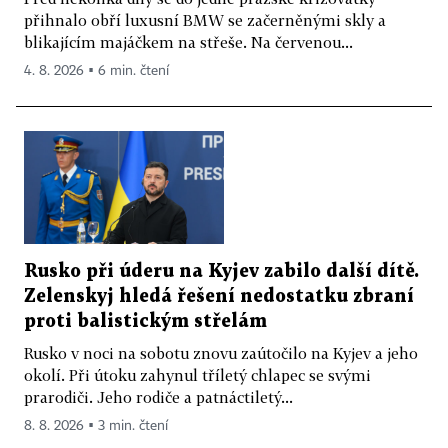
přihnalo obří luxusní BMW se začerněnými skly a
blikajícím majáčkem na střeše. Na červenou...
4. 8. 2026 ▪ 6 min. čtení
Rusko při úderu na Kyjev zabilo další dítě.
Zelenskyj hledá řešení nedostatku zbraní
proti balistickým střelám
Rusko v noci na sobotu znovu zaútočilo na Kyjev a jeho
okolí. Při útoku zahynul tříletý chlapec se svými
prarodiči. Jeho rodiče a patnáctiletý...
8. 8. 2026 ▪ 3 min. čtení