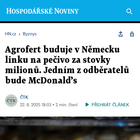
HN.cz
›
Byznys
Agrofert buduje v Německu
linku na pečivo za stovky
milionů. Jedním z odběratelů
bude McDonald’s
ČTK
PŘEHRÁT ČLÁNEK
22. 8. 2025 18:03 ▪ 2 min. čtení