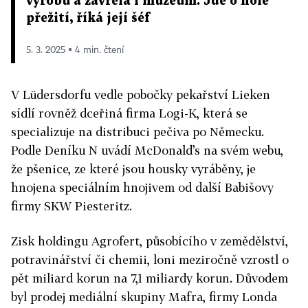
výrobu a zavřela i muzeum. Jde o holé
přežití, říká její šéf
5. 3. 2025 ▪ 4 min. čtení
V Lüdersdorfu vedle pobočky pekařství Lieken
sídlí rovněž dceřiná firma Logi-K, která se
specializuje na distribuci pečiva po Německu.
Podle Deníku N uvádí McDonald’s na svém webu,
že pšenice, ze které jsou housky vyráběny, je
hnojena speciálním hnojivem od další Babišovy
firmy SKW Piesteritz.
Zisk holdingu Agrofert, působícího v zemědělství,
potravinářství či chemii, loni meziročně vzrostl o
pět miliard korun na 7,1 miliardy korun. Důvodem
byl prodej mediální skupiny Mafra, firmy Londa