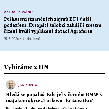
AKTUALIZOVÁNO
Poškození finančních zájmů EU i další
podezření: Evropští žalobci zahájili trestní
řízení kvůli vyplácení dotací Agrofertu
15. 7. 2026 ▪ 4 min. čtení
Vybíráme z HN
JAN KUBITA
Hledá se papaláš. Kdo jel v černém BMW s
majákem skrze „Turkovu“ křižovatku?
Před několika dny se do jedné pražské křižovatky