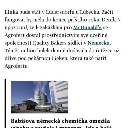
Linka bude stát v Lüdersdorfu u Lübecku. Začít
fungovat by měla do konce příštího roku. Deník N
upozornil, že k zakázkám pro
McDonald’s
se
Agrofert dostal prostřednictvím své dceřiné
společnosti Quality Bakers sídlící
v Německu
.
Téměř milion bulek denně dodávala do řetězce už
dříve pod pekárnou Lieken, která také patří
Agrofertu.
Babišova německá chemička omezila