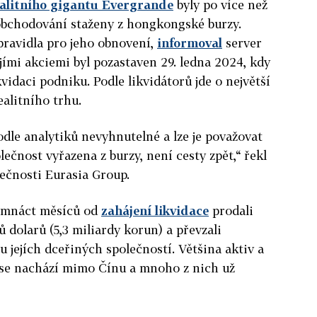
alitního gigantu Evergrande
byly po více než
obchodování staženy z hongkongské burzy.
pravidla pro jeho obnovení,
informoval
server
jími akciemi byl pozastaven 29. ledna 2024, kdy
idaci podniku. Podle likvidátorů jde o největší
ealitního trhu.
odle analytiků nevyhnutelné a lze je považovat
olečnost vyřazena z burzy, není cesty zpět,“ řekl
čnosti Eurasia Group.
osmnáct měsíců od
zahájení likvidace
prodali
 dolarů (5,3 miliardy korun) a převzali
 jejích dceřiných společností. Většina aktiv a
se nachází mimo Čínu a mnoho z nich už