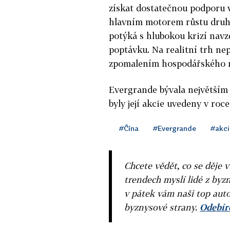
získat dostatečnou podporu v
hlavním motorem růstu druhé 
potýká s hlubokou krizí nav
poptávku. Na realitní trh nep
zpomalením hospodářského r
Evergrande bývala největší
byly její akcie uvedeny v roc
#Čína
#Evergrande
#akci
Chcete vědět, co se děje 
trendech myslí lidé z byzn
v pátek vám naši top auto
byznysové strany.
Odebíre