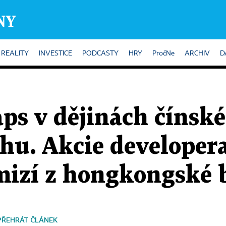
REALITY
INVESTICE
PODCASTY
HRY
PročNe
ARCHIV
D
aps v dějinách čínsk
rhu. Akcie develope
 mizí z hongkongské 
PŘEHRÁT ČLÁNEK