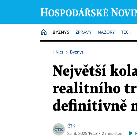
BYZNYS
HOME
ZPRÁVY
NÁZORY
TECH
HN.cz
›
Byznys
Největší kol
realitního t
definitivně
ČTK
25. 8. 2025 14:53 ▪ 2 min. čtení