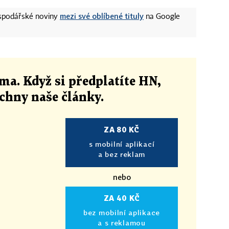
mezi své oblíbené tituly
ospodářské noviny
na Google
ma. Když si předplatíte HN,
echny naše články
.
ZA 80 KČ
s mobilní aplikací
a bez reklam
nebo
ZA 40 KČ
bez mobilní aplikace
a s reklamou