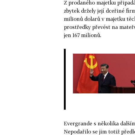
Z prodaného majetku připadá
zbytek držely její dceřiné fir
milionů dolarů v majetku tě
prostředky převést na mateř
jen 167 milionů.
Evergrande s několika dalším
Nepodařilo se jim totiž předl