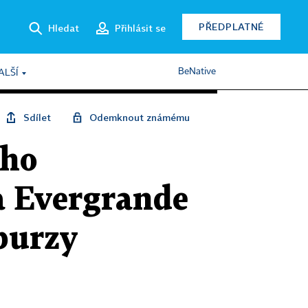
PŘEDPLATNÉ
Hledat
Přihlásit se
BeNative
ALŠÍ
Sdílet
Odemknout známému
ého
ra Evergrande
burzy