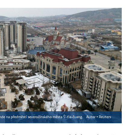
nde na předměstí severočínského města Š'-ťia-čuang.
Autor ▪
Reuters