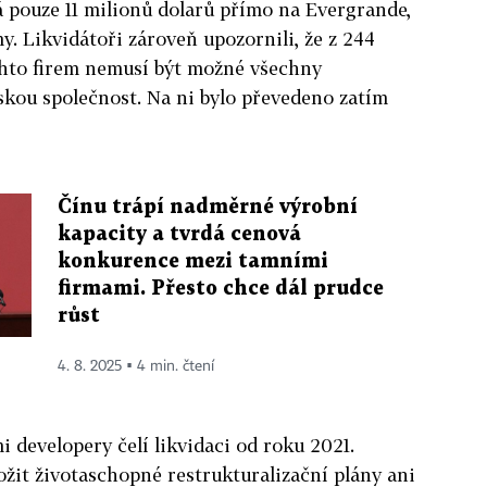
 pouze 11 milionů dolarů přímo na Evergrande,
my. Likvidátoři zároveň upozornili, že z 244
chto firem nemusí být možné všechny
skou společnost. Na ni bylo převedeno zatím
Čínu trápí nadměrné výrobní
kapacity a tvrdá cenová
konkurence mezi tamními
firmami. Přesto chce dál prudce
růst
4. 8. 2025 ▪ 4 min. čtení
i developery čelí likvidaci od roku 2021.
ožit životaschopné restrukturalizační plány ani