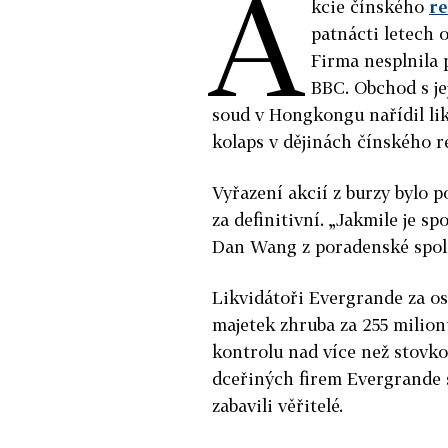
A
kcie čínského
re
patnácti letech 
Firma nesplnila 
BBC. Obchod s je
soud v Hongkongu nařídil likv
kolaps v dějinách čínského r
Vyřazení akcií z burzy bylo p
za definitivní. „Jakmile je sp
Dan Wang z poradenské spole
Likvidátoři Evergrande za 
majetek zhruba za 255 milionů
kontrolu nad více než stovkou
dceřiných firem Evergrande 
zabavili věřitelé.