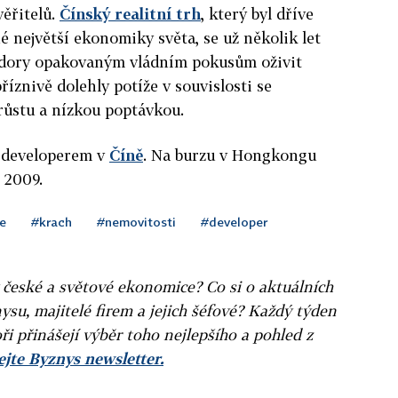
ěřitelů.
Čínský realitní trh
, který byl dříve
největší ekonomiky světa, se už několik let
zdory opakovaným vládním pokusům oživit
říznivě dolehly potíže v souvislosti se
ůstu a nízkou poptávkou.
m developerem v
Číně
. Na burzu v Hongkongu
e 2009.
e
#krach
#nemovitosti
#developer
v české a světové ekonomice? Co si o aktuálních
ysu, majitelé firem a jejich šéfové? Každý týden
ři přinášejí výběr toho nejlepšího a pohled z
jte Byznys newsletter.