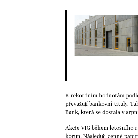
K rekordním hodnotám podle 
převažují bankovní tituly. T
Bank, která se dostala v srp
Akcie VIG během letošního ro
korun. Následují cenné papír