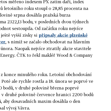
etos měřeno indexem PX zatím daří, index
 letošního roku stoupl o 28,85 procenta na
olovině srpna dosáhla pražská burza
ma 2322,13 bodu, v posledních dvou týdnech
hodnot sestoupila. Od začátku roku nejvíce
 ještě vyšší zisky si
připsaly akcie plzeňské
wer
, s nimiž se začalo obchodovat na hlavním
února. Naopak nejvíce ztratily akcie stavitele
n Energy. ČTK to řekl makléř Wood & Company
t z konce minulého roku. Letošní obchodování
 Poté ale rychle rostla a 18. února se poprvé ve
00 bodů, v druhé polovině března poprvé
, v druhé polovině července hranici 2200 bodů
dů, aby dosavadních maxim dosáhla o den
sal vývoj Vávra.