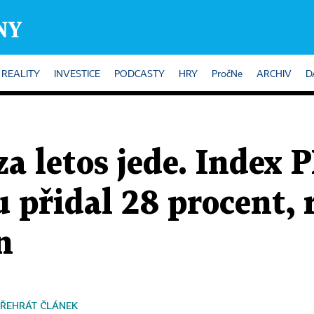
REALITY
INVESTICE
PODCASTY
HRY
PročNe
ARCHIV
D
a letos jede. Index 
 přidal 28 procent, 
n
ŘEHRÁT ČLÁNEK