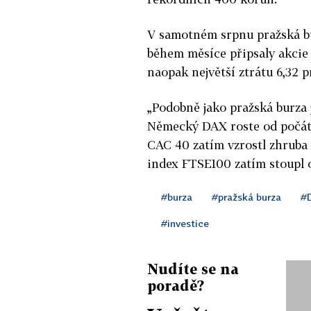
V samotném srpnu pražská bur
během měsíce připsaly akcie 
naopak největší ztrátu 6,32
„Podobně jako pražská burza 
Německý DAX roste od počát
CAC 40 zatím vzrostl zhruba 
index FTSE100 zatím stoupl o 
#burza
#pražská burza
#
#investice
Nudíte se na
poradě?