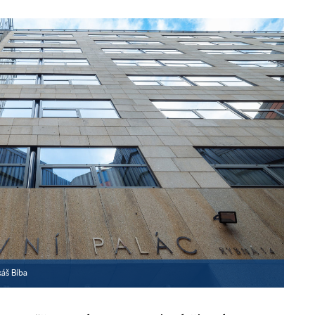
áš Bíba