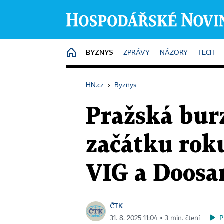
BYZNYS
HOME
ZPRÁVY
NÁZORY
TECH
HN.cz
›
Byznys
Pražská burz
začátku roku
VIG a Doosa
ČTK
P
31. 8. 2025 11:04 ▪ 3 min. čtení