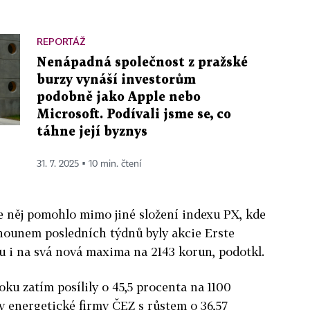
REPORTÁŽ
Nenápadná společnost z pražské
burzy vynáší investorům
podobně jako Apple nebo
Microsoft. Podívali jsme se, co
táhne její byznys
31. 7. 2025 ▪ 10 min. čtení
něj pomohlo mimo jiné složení indexu PX, kde
ahounem posledních týdnů byly akcie Erste
nu i na svá nová maxima na 2143 korun, podotkl.
ku zatím posílily o 45,5 procenta na 1100
y energetické firmy ČEZ s růstem o 36,57