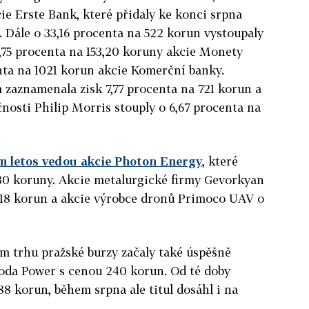
ie Erste Bank, které přidaly ke konci srpna
. Dále o 33,16 procenta na 522 korun vystoupaly
3,75 procenta na 153,20 koruny akcie Monety
ta na 1021 korun akcie Komerční banky.
m zaznamenala zisk 7,77 procenta na 721 korun a
nosti Philip Morris stouply o 6,67 procenta na
ím letos vedou akcie Photon Energy
, které
6,30 koruny. Akcie metalurgické firmy Gevorkyan
 218 korun a akcie výrobce dronů Primoco UAV o
m trhu pražské burzy začaly také úspěšně
oda Power s cenou 240 korun. Od té doby
388 korun, během srpna ale titul dosáhl i na