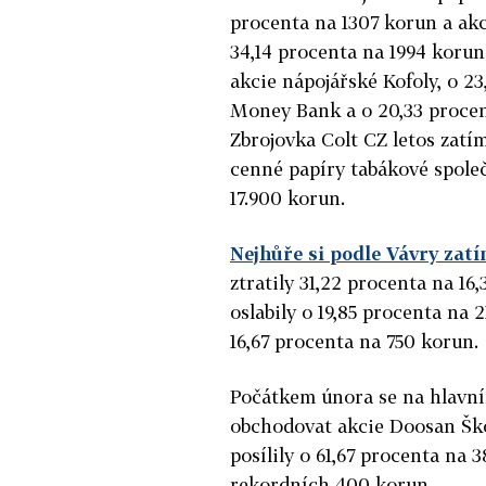
procenta na 1307 korun a akc
34,14 procenta na 1994 korun
akcie nápojářské Kofoly, o 2
Money Bank a o 20,33 procen
Zbrojovka Colt CZ letos zatí
cenné papíry tabákové společ
17.900 korun.
Nejhůře si podle Vávry zat
ztratily 31,22 procenta na 1
oslabily o 19,85 procenta na
16,67 procenta na 750 korun.
Počátkem února se na hlavní
obchodovat akcie Doosan Šk
posílily o 61,67 procenta na 
rekordních 400 korun.