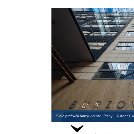
Sídlo pražskéá burzy v centru Prahy.
Autor ▪
Luk