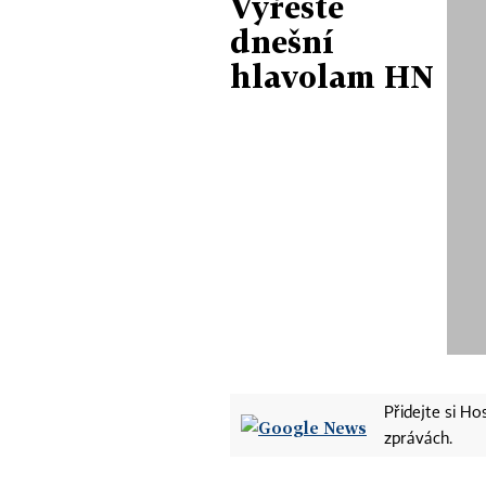
Vyřešte
dnešní
hlavolam HN
Přidejte si H
zprávách.