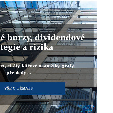
é burzy, dividendové
tegie a rizika
xt, citáty, klíčové okamžiky, grafy,
přehledy ...
VŠE O TÉMATU