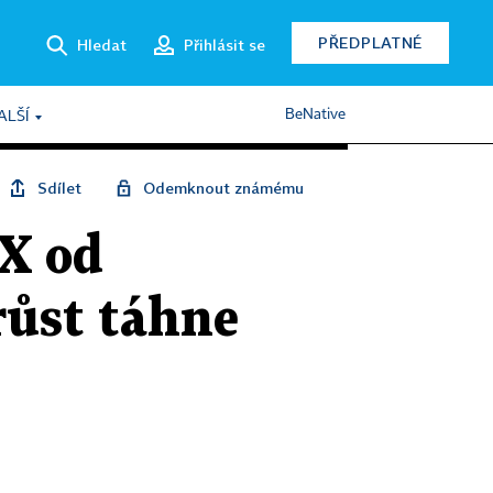
PŘEDPLATNÉ
Hledat
Přihlásit se
BeNative
ALŠÍ
Sdílet
Odemknout známému
PX od
růst táhne