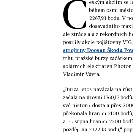
Č
eským akciím se l
během osmi měsíců
2267,93 bodu. V p
dosavadního maxi
ale ztrácela a z rekordních 
posílily akcie pojišťovny VIG,
strojírny Doosan Škoda Po
trhu pražské burzy začátkem 
solárních elektráren Photo
Vladimír Vávra.
„Burza letos navázala na růs
začala na úrovni 1760,17 bodů.
své historii dostala přes 20
překonala hranici 2100 bodů
a 14. srpna hranici 2300 bo
později na 2322,13 bodu,“ pop