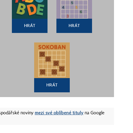
HRÁT
HRÁT
HRÁT
mezi své oblíbené tituly
ospodářské noviny
na Google