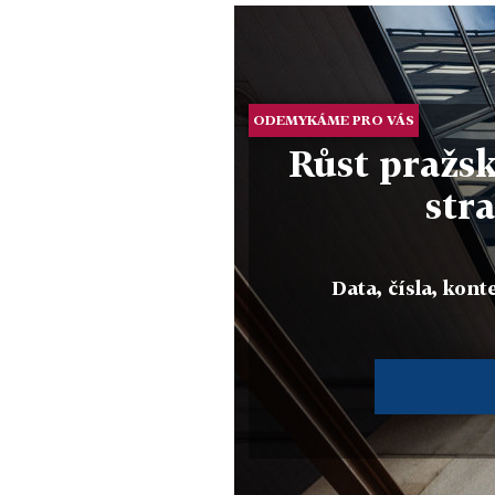
ODEMYKÁME PRO VÁS
Růst pražsk
stra
Data, čísla, konte