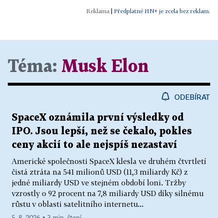
|
Předplatné HN+ je zcela bez reklam.
Téma:
Musk Elon
ODEBÍRAT
SpaceX oznámila první výsledky od
IPO. Jsou lepší, než se čekalo, pokles
ceny akcií to ale nejspíš nezastaví
Americké společnosti SpaceX klesla ve druhém čtvrtletí
čistá ztráta na 541 milionů USD (11,3 miliardy Kč) z
jedné miliardy USD ve stejném období loni. Tržby
vzrostly o 92 procent na 7,8 miliardy USD díky silnému
růstu v oblasti satelitního internetu...