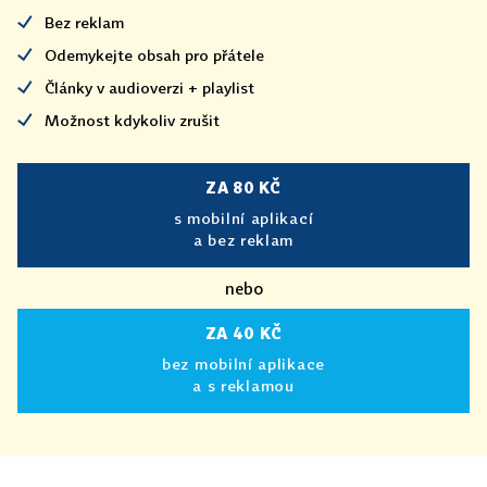
Bez reklam
Odemykejte obsah pro přátele
Články v audioverzi + playlist
Možnost kdykoliv zrušit
ZA 80 KČ
s mobilní aplikací
a bez reklam
nebo
ZA 40 KČ
bez mobilní aplikace
a s reklamou