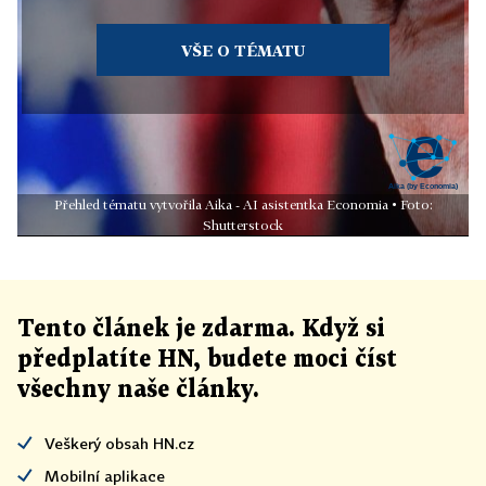
VŠE O TÉMATU
Přehled tématu vytvořila Aika - AI asistentka Economia • Foto:
Shutterstock
Tento článek
je
zdarma. Když si
předplatíte HN, budete moci číst
všechny naše články
.
Veškerý obsah HN.cz
Mobilní aplikace