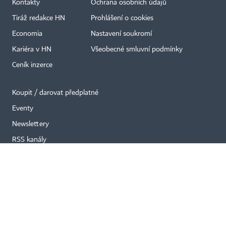
Kontakty
Ochrana osobních údajů
×
Tiráž redakce HN
Prohlášení o cookies
Economia
Nastavení soukromí
Kariéra v HN
Všeobecné smluvní podmínky
Ceník inzerce
Koupit / darovat předplatné
Eventy
Newslettery
RSS kanály
Autorská práva vykonává vydavatel. Bez písemného svolení vydavatele je
zakázáno jakékoli užití částí nebo celku díla, zejména rozmnožování a šíření
jakýmkoli způsobem, mechanickým nebo elektronickým, v českém nebo
jiném jazyce. Bez souhlasu vydavatele je zakázáno též rozmnožování
obsahu pro účely automatizované analýzy textů nebo dat
podle ustanovení § 39c autorského zákona.