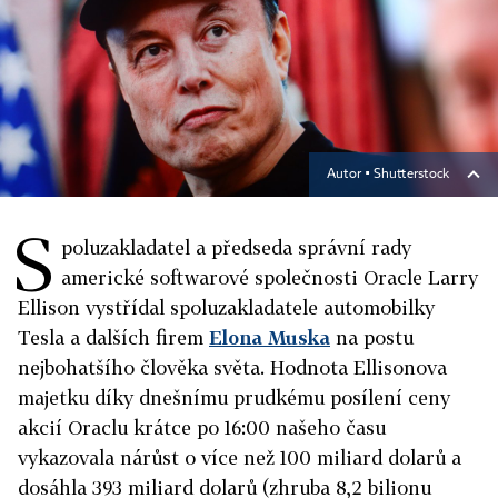
Autor ▪
Shutterstock
S
poluzakladatel a předseda správní rady
americké softwarové společnosti Oracle Larry
Ellison vystřídal spoluzakladatele automobilky
Tesla a dalších firem
Elona Muska
na postu
nejbohatšího člověka světa. Hodnota Ellisonova
majetku díky dnešnímu prudkému posílení ceny
akcií Oraclu krátce po 16:00 našeho času
vykazovala nárůst o více než 100 miliard dolarů a
dosáhla 393 miliard dolarů (zhruba 8,2 bilionu